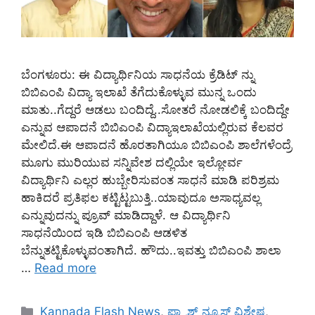
ಬೆಂಗಳೂರು: ಈ ವಿದ್ಯಾರ್ಥಿನಿಯ ಸಾಧನೆಯ ಕ್ರೆಡಿಟ್ ನ್ನು
ಬಿಬಿಎಂಪಿ ವಿದ್ಯಾ ಇಲಾಖೆ ತೆಗೆದುಕೊಳ್ಳುವ ಮುನ್ನ ಒಂದು
ಮಾತು..ಗೆದ್ದರೆ ಆಡಲು ಬಂದಿದ್ದೆ..ಸೋತರೆ ನೋಡಲಿಕ್ಕೆ ಬಂದಿದ್ದೇ
ಎನ್ನುವ ಆಪಾದನೆ ಬಿಬಿಎಂಪಿ ವಿದ್ಯಾಇಲಾಖೆಯಲ್ಲಿರುವ ಕೆಲವರ
ಮೇಲಿದೆ.ಈ ಆಪಾದನೆ ಹೊರತಾಗಿಯೂ ಬಿಬಿಎಂಪಿ ಶಾಲೆಗಳೆಂದ್ರೆ
ಮೂಗು ಮುರಿಯುವ ಸನ್ನಿವೇಶ ದಲ್ಲಿಯೇ ಇಲ್ಲೋರ್ವ
ವಿದ್ಯಾರ್ಥಿನಿ ಎಲ್ಲರ ಹುಬ್ಬೇರಿಸುವಂತ ಸಾಧನೆ ಮಾಡಿ ಪರಿಶ್ರಮ
ಹಾಕಿದರೆ ಪ್ರತಿಫಲ ಕಟ್ಟಿಟ್ಟಬುತ್ತಿ..ಯಾವುದೂ ಅಸಾಧ್ಯವಲ್ಲ
ಎನ್ನುವುದನ್ನು ಪ್ರೂವ್ ಮಾಡಿದ್ದಾಳೆ. ಆ ವಿದ್ಯಾರ್ಥಿನಿ
ಸಾಧನೆಯಿಂದ ಇಡಿ ಬಿಬಿಎಂಪಿ ಆಡಳಿತ
ಬೆನ್ನುತಟ್ಟಿಕೊಳ್ಳುವಂತಾಗಿದೆ. ಹೌದು..ಇವತ್ತು ಬಿಬಿಎಂಪಿ ಶಾಲಾ
…
Read more
Categories
Kannada Flash News
,
ಫ್ಲ್ಯಾಶ್ ನ್ಯೂಸ್ ವಿಶೇಷ
,