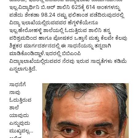
ಇಲ್ಲ.ವಿದ್ಯಾರ್ಥಿನಿ ಬಿ.ಆರ್ ಶಾಲಿನಿ 625ಕ್ಕೆ 614 ಅಂಕಗಳನ್ನು
ಪಡೆದು ಶೇಕಡಾ 98.24 ರಷ್ಟು ಫಲಿತಾಂಶ ಪಡೆದಿರುವುದರಲ್ಲಿ
ವಿದ್ಯಾ ಇಲಾಖೆಯಲ್ಲಿರುವವವರ ಹೆಗ್ಗಳಿಕೆಯೇನೂ
ಇಲ್ಲ.ಹೇರೋಹಳ್ಳಿ ಶಾಲೆಯಲ್ಲಿ ಓದುತ್ತಿರುವ ಶಾಲಿನಿ ತನ್ನ
ಪರಿಶ್ರಮದಿಂದ ಹಾಗೂ ಪೋಷಕರ ಒತ್ತಾಸೆ ಮತ್ತು ಕೆಲವೇ ಕೆಲವು
ಶಿಕ್ಷಕರ ಮಾರ್ಗದರ್ಶನದಲ್ಲಿ ಈ ಸಾಧನೆಯನ್ನು ತನ್ನದಾಗಿ
ಮಾಡಿಕೊಂಡಿದ್ದಾಳೆ.ಇದರಲ್ಲಿ ಬಿಬಿಎಂಪಿ
ವಿದ್ಯಾಇಲಾಖೆಯಲ್ಲಿರುವವರ ನೆರವು ಇರುವ ಸಾಧ್ಯತೆಗಳು ಕಡಿಮೆ
ಎನ್ನಲಾಗುತ್ತಿದೆ.
ಸಾಧನೆಗೆ
ನಾವು
ಓದುತ್ತಿರುವ
ಶಾಲೆ
ಯಾವುದು
ಎನ್ನುವುದು
ಮುಖ್ಯವಲ್ಲ…