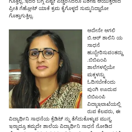
ಗೊತ್ತಿಲ್ಲ..ಇದರ ಬಗ್ಗೆ ಎಷ್ಟೇ ಎಚ್ಚರಿಸಿದರೂ ವಿಶೇಷ ಆಯುಕ್ತರಾದ
ಪ್ರೀತಿ ಗೆಹ್ಲೋಟ್ ಯಾಕೆ ಕ್ರಮ ಕೈಗೊಳ್ಳದೆ ಸುಮ್ಮನಿದ್ದಾರೋ
ಗೊತ್ತಾಗುತ್ತಿಲ್ಲ.
ಅದೇನೇ ಆಗಲಿ
ಬಿ.ಆರ್ ಶಾಲಿನಿ ಯ
ಸಾಧನೆ
ಹುಬ್ಬೇರಿಸುವಂತದ್ದು
.ಬಿಬಿಎಂಪಿ
ಶಾಲೆಗಳಲ್ಲಿಯೇ
ಮಕ್ಕಳನ್ನು
ಓದಿಸಬೇಕೆಂದು
ಪುಂಗಿ ಊದುವ
ಬಿಬಿಎಂಪಿ
ವಿದ್ಯಾಇಲಾಖೆಯಲ್ಲಿ
ರುವ ಕೆಲವರು, ಈ
ವಿದ್ಯಾರ್ಥಿನಿ ಸಾಧನೆಯ ಕ್ರೆಡಿಟ್ ನ್ನು ತೆಗೆದುಕೊಳ್ಳುವ ಮುನ್ನ,
ಇನ್ನಾದ್ರೂ ತಮ್ಮದೇ ಶಾಲೆಯ ವಿದ್ಯಾರ್ಥಿನಿ ಸಾಧನೆ ನೋಡಿದ