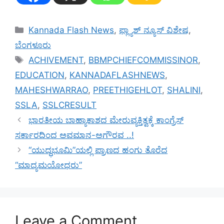
Categories
Kannada Flash News
,
ಫ್ಲ್ಯಾಶ್ ನ್ಯೂಸ್ ವಿಶೇಷ
,
ಬೆಂಗಳೂರು
Tags
ACHIVEMENT
,
BBMPCHIEFCOMMISSINOR
,
EDUCATION
,
KANNADAFLASHNEWS
,
MAHESHWARRAO
,
PREETHIGEHLOT
,
SHALINI
,
SSLA
,
SSLCRESULT
ಭಾರತೀಯ ಬಾಹ್ಯಾಕಾಶದ ಮೇರುವ್ಯಕ್ತಿತ್ವಕ್ಕೆ ಕಾಂಗ್ರೆಸ್
ಸರ್ಕಾರದಿಂದ ಅವಮಾನ-ಅಗೌರವ ..!
“ಯುದ್ಧಭೂಮಿ”ಯಲ್ಲಿ ಪ್ರಾಣದ ಹಂಗು ತೊರೆದ
“ಮಾದ್ಯಮಯೋಧರು”
Leave a Comment