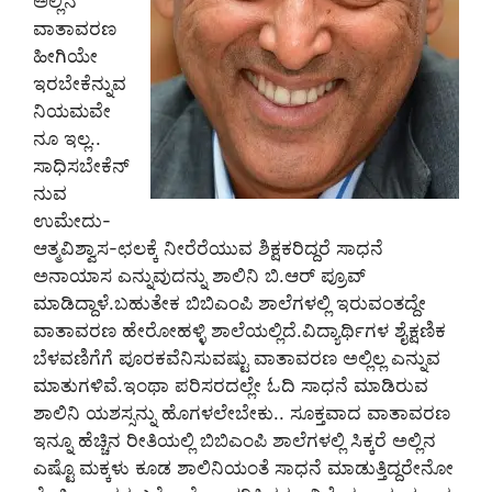
ಅಲ್ಲಿನ
ವಾತಾವರಣ
ಹೀಗಿಯೇ
ಇರಬೇಕೆನ್ನುವ
ನಿಯಮವೇ
ನೂ ಇಲ್ಲ..
ಸಾಧಿಸಬೇಕೆನ್
ನುವ
ಉಮೇದು-
ಆತ್ಮವಿಶ್ವಾಸ-ಛಲಕ್ಕೆ ನೀರೆರೆಯುವ ಶಿಕ್ಷಕರಿದ್ದರೆ ಸಾಧನೆ
ಅನಾಯಾಸ ಎನ್ನುವುದನ್ನು ಶಾಲಿನಿ ಬಿ.ಆರ್ ಪ್ರೂವ್
ಮಾಡಿದ್ದಾಳೆ.ಬಹುತೇಕ ಬಿಬಿಎಂಪಿ ಶಾಲೆಗಳಲ್ಲಿ ಇರುವಂತದ್ದೇ
ವಾತಾವರಣ ಹೇರೋಹಳ್ಳಿ ಶಾಲೆಯಲ್ಲಿದೆ.ವಿದ್ಯಾರ್ಥಿಗಳ ಶೈಕ್ಷಣಿಕ
ಬೆಳವಣಿಗೆಗೆ ಪೂರಕವೆನಿಸುವಷ್ಟು ವಾತಾವರಣ ಅಲ್ಲಿಲ್ಲ ಎನ್ನುವ
ಮಾತುಗಳಿವೆ.ಇಂಥಾ ಪರಿಸರದಲ್ಲೇ ಓದಿ ಸಾಧನೆ ಮಾಡಿರುವ
ಶಾಲಿನಿ ಯಶಸ್ಸನ್ನು ಹೊಗಳಲೇಬೇಕು.. ಸೂಕ್ತವಾದ ವಾತಾವರಣ
ಇನ್ನೂ ಹೆಚ್ಚಿನ ರೀತಿಯಲ್ಲಿ ಬಿಬಿಎಂಪಿ ಶಾಲೆಗಳಲ್ಲಿ ಸಿಕ್ಕರೆ ಅಲ್ಲಿನ
ಎಷ್ಟೊ ಮಕ್ಕಳು ಕೂಡ ಶಾಲಿನಿಯಂತೆ ಸಾಧನೆ ಮಾಡುತ್ತಿದ್ದರೇನೋ