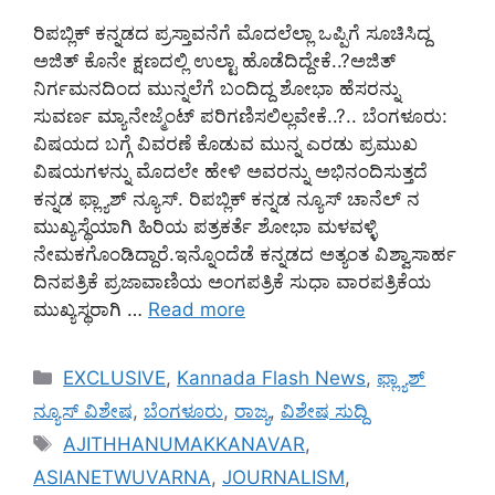
ರಿಪಬ್ಲಿಕ್ ಕನ್ನಡದ ಪ್ರಸ್ತಾವನೆಗೆ ಮೊದಲೆಲ್ಲಾ ಒಪ್ಪಿಗೆ ಸೂಚಿಸಿದ್ದ
ಅಜಿತ್ ಕೊನೇ ಕ್ಷಣದಲ್ಲಿ ಉಲ್ಟಾ ಹೊಡೆದಿದ್ದೇಕೆ..?ಅಜಿತ್
ನಿರ್ಗಮನದಿಂದ ಮುನ್ನಲೆಗೆ ಬಂದಿದ್ದ ಶೋಭಾ ಹೆಸರನ್ನು
ಸುವರ್ಣ ಮ್ಯಾನೇಜ್ಮೆಂಟ್ ಪರಿಗಣಿಸಲಿಲ್ಲವೇಕೆ..?.. ಬೆಂಗಳೂರು:
ವಿಷಯದ ಬಗ್ಗೆ ವಿವರಣೆ ಕೊಡುವ ಮುನ್ನ ಎರಡು ಪ್ರಮುಖ
ವಿಷಯಗಳನ್ನು ಮೊದಲೇ ಹೇಳಿ ಅವರನ್ನು ಅಭಿನಂದಿಸುತ್ತದೆ
ಕನ್ನಡ ಫ್ಲ್ಯಾಶ್ ನ್ಯೂಸ್. ರಿಪಬ್ಲಿಕ್ ಕನ್ನಡ ನ್ಯೂಸ್ ಚಾನೆಲ್ ನ
ಮುಖ್ಯಸ್ಥೆಯಾಗಿ ಹಿರಿಯ ಪತ್ರಕರ್ತೆ ಶೋಭಾ ಮಳವಳ್ಳಿ
ನೇಮಕಗೊಂಡಿದ್ದಾರೆ.ಇನ್ನೊಂದೆಡೆ ಕನ್ನಡದ ಅತ್ಯಂತ ವಿಶ್ವಾಸಾರ್ಹ
ದಿನಪತ್ರಿಕೆ ಪ್ರಜಾವಾಣಿಯ ಅಂಗಪತ್ರಿಕೆ ಸುಧಾ ವಾರಪತ್ರಿಕೆಯ
ಮುಖ್ಯಸ್ಥರಾಗಿ …
Read more
Categories
EXCLUSIVE
,
Kannada Flash News
,
ಫ್ಲ್ಯಾಶ್
ನ್ಯೂಸ್ ವಿಶೇಷ
,
ಬೆಂಗಳೂರು
,
ರಾಜ್ಯ
,
ವಿಶೇಷ ಸುದ್ದಿ
Tags
AJITHHANUMAKKANAVAR
,
ASIANETWUVARNA
,
JOURNALISM
,