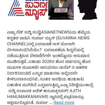
ಏಷ್ಯಾ ನೆಟ್‌ ಸುದ್ದಿ ಸಂಸ್ಥೆ(ASIANETNEWS)ಯ ಹೆಮ್ಮೆಯ
ಕನ್ನಡದ ವಾಹಿನಿ ಸುವರ್ಣ ನ್ಯೂಸ್‌ (SUVARNA NEWS
CHANNEL)ನಲ್ಲಿ ಬದಲಾವಣೆ ಗಾಳಿ ಜೋರಾಗಿ
ಬೀಸಲಾರಂಭಿಸಿದೆಯೇ.? ಬದಲಾವಣೆಯ ಹಿನ್ನಲೆಯಲ್ಲಿ
ನಡೆಯುತ್ತಿರುವ ಬೆಳವಣಿಗೆಗಳೇ ಇಂತದ್ದೊಂದು ಅನುಮಾನ
ಮೂಡಿಸುತ್ತವೆ..ಬಹುಷಃ 2026ರ ಹೊಸ ವರ್ಷವನ್ನು ಹೊಸ
ಮುಖಗಳ ಮೂಲಕವೇ ಆರಂಭಿಸಲು ಚಾನೆಲ್‌ ನ ಆಡಳಿತ
ನಿರ್ದರಿಸಿದಂತಿದೆ ಎನ್ನುವ ಮಾತುಗಳು ಅಲ್ಲಿಂದಲೇ
ಕೇಳಿಬರಲಾರಂಭಿಸಿವೆ..ನೂತನ ಸಾರಥಿಯ ಹುಡುಕಾಟ
ಬಹುತೇಕ ಮುಗಿದಿದೆ ಎನ್ನಲಾಗುತ್ತಿದ್ದು ಎಲ್ಲಾ ನಿರೀಕ್ಷೆಯಂತಾದ್ರೆ
ಸುದ್ದಿ ಸಂಪಾದಕ ಅಜಿತ್‌ ಹನುಮಕ್ಕನವರ್‌( AJITH
HANUMAKKANAVAR) ಸ್ಥಾನದಲ್ಲಿ ಪಲ್ಲಟವಾದ್ರೂ
ಆಶ್ಚರ್ಯವಿಲ್ಲವಂತೆ. ಸುವರ್ಣ …
Read more