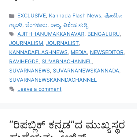
Categories
EXCLUSIVE
,
Kannada Flash News
,
ಫೋಟೋ
ಗ್ಯಾಲರಿ
,
ಬೆಂಗಳೂರು
,
ರಾಜ್ಯ
,
ವಿಶೇಷ ಸುದ್ದಿ
Tags
AJITHHANUMAKKANAVAR
,
BENGALURU
,
JOURNALISM
,
JOURNALIST
,
KANNADAFLASHNEWS
,
MEDIA
,
NEWSEDITOR
,
RAVIHEGDE
,
SUVARNACHANNEL
,
SUVARNANEWS
,
SUVARNANEWSKANNADA
,
SUVARNANEWSKANNDACHANNEL
Leave a comment
“ರಿಪಬ್ಲಿಕ್ ಕನ್ನಡ”ದ ಮುಖ್ಯಸ್ಥರ