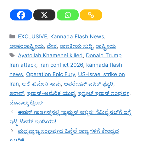
Categories
EXCLUSIVE
,
Kannada Flash News
,
ಅಂತರರಾಷ್ಟ್ರೀಯ
,
ದೇಶ
,
ರಾಜಕೀಯ ಸುದ್ದಿ
,
ರಾಷ್ಟ್ರೀಯ
Tags
Ayatollah Khamenei killed
,
Donald Trump
Iran attack
,
Iran conflict 2026
,
kannada flash
news
,
Operation Epic Fury
,
US-Israel strike on
Iran
,
ಅಲಿ ಖಮೇನಿ ಸಾವು
,
ಆಪರೇಷನ್ ಎಪಿಕ್ ಫ್ಯೂರಿ
,
ಇರಾನ್
,
ಇರಾನ್-ಅಮೆರಿಕ ಯುದ್ಧ
,
ಇಸ್ರೇಲ್ ಇರಾನ್ ಸಂಘರ್ಷ
,
ಡೊನಾಲ್ಡ್ ಟ್ರಂಪ್
ಈಡನ್ ಗಾರ್ಡನ್ಸ್‌ನಲ್ಲಿ ಸ್ಯಾಮ್ಸನ್ ಅಬ್ಬರ: ಸೆಮಿಫೈನಲ್‌ಗೆ ಲಗ್ಗೆ
ಇಟ್ಟ ಟೀಮ್ ಇಂಡಿಯಾ!
ಮಧ್ಯಪ್ರಾಚ್ಯ ಸಂಘರ್ಷದ ಹಿನ್ನೆಲೆ ರಾಜ್ಯಗಳಿಗೆ ಕೇಂದ್ರದ
ಎಚ್ಚರಿಕೆ