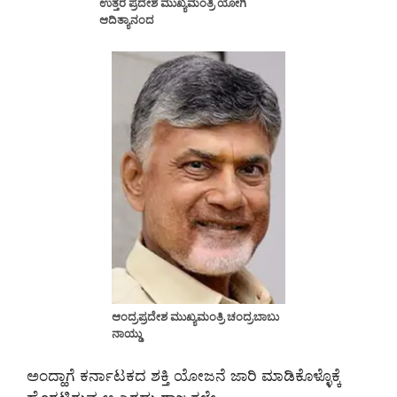
ಉತ್ತರ ಪ್ರದೇಶ ಮುಖ್ಯಮಂತ್ರಿ ಯೋಗಿ
ಆದಿತ್ಯಾನಂದ
ಆಂದ್ರಪ್ರದೇಶ ಮುಖ್ಯಮಂತ್ರಿ ಚಂದ್ರಬಾಬು
ನಾಯ್ಡು
ಅಂದ್ಹಾಗೆ ಕರ್ನಾಟಕದ ಶಕ್ತಿ ಯೋಜನೆ ಜಾರಿ ಮಾಡಿಕೊಳ್ಳೊಕ್ಕೆ