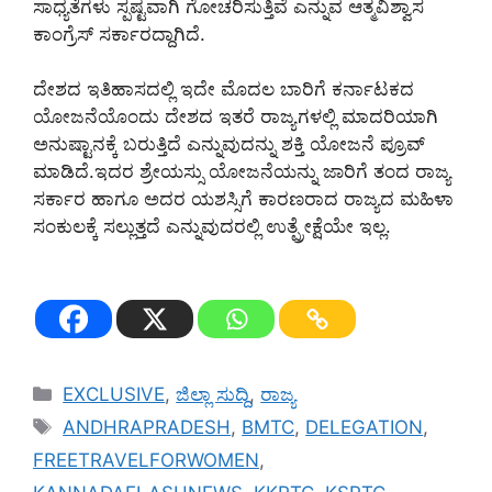
ಸಾಧ್ಯತೆಗಳು ಸ್ಪಷ್ಟವಾಗಿ ಗೋಚರಿಸುತ್ತಿವೆ ಎನ್ನುವ ಆತ್ಮವಿಶ್ವಾಸ
ಕಾಂಗ್ರೆಸ್ ಸರ್ಕಾರದ್ದಾಗಿದೆ.
ದೇಶದ ಇತಿಹಾಸದಲ್ಲಿ ಇದೇ ಮೊದಲ ಬಾರಿಗೆ ಕರ್ನಾಟಕದ
ಯೋಜನೆಯೊಂದು ದೇಶದ ಇತರೆ ರಾಜ್ಯಗಳಲ್ಲಿ ಮಾದರಿಯಾಗಿ
ಅನುಷ್ಟಾನಕ್ಕೆ ಬರುತ್ತಿದೆ ಎನ್ನುವುದನ್ನು ಶಕ್ತಿ ಯೋಜನೆ ಪ್ರೂವ್
ಮಾಡಿದೆ.ಇದರ ಶ್ರೇಯಸ್ಸು ಯೋಜನೆಯನ್ನು ಜಾರಿಗೆ ತಂದ ರಾಜ್ಯ
ಸರ್ಕಾರ ಹಾಗೂ ಅದರ ಯಶಸ್ಸಿಗೆ ಕಾರಣರಾದ ರಾಜ್ಯದ ಮಹಿಳಾ
ಸಂಕುಲಕ್ಕೆ ಸಲ್ಲುತ್ತದೆ ಎನ್ನುವುದರಲ್ಲಿ ಉತ್ಪ್ರೇಕ್ಷೆಯೇ ಇಲ್ಲ.
Categories
EXCLUSIVE
,
ಜಿಲ್ಲಾ ಸುದ್ದಿ
,
ರಾಜ್ಯ
Tags
ANDHRAPRADESH
,
BMTC
,
DELEGATION
,
FREETRAVELFORWOMEN
,