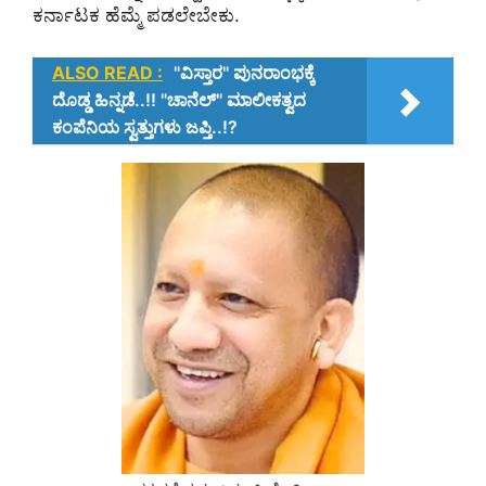
ಕರ್ನಾಟಕ ಹೆಮ್ಮೆ ಪಡಲೇಬೇಕು.
ALSO READ :
"ವಿಸ್ತಾರ" ಪುನರಾಂಭಕ್ಕೆ
ದೊಡ್ಡ ಹಿನ್ನಡೆ..!! "ಚಾನೆಲ್" ಮಾಲೀಕತ್ವದ
ಕಂಪೆನಿಯ ಸ್ವತ್ತುಗಳು ಜಪ್ತಿ..!?