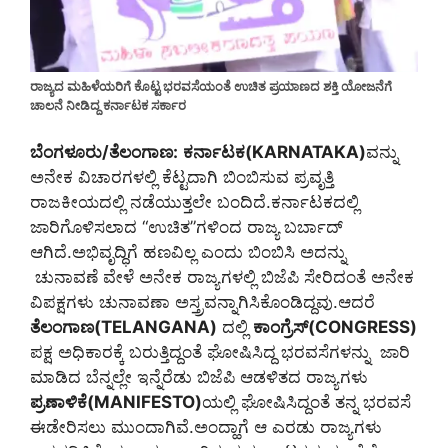
ರಾಜ್ಯದ ಮಹಿಳೆಯರಿಗೆ ಕೊಟ್ಟ ಭರವಸೆಯಂತೆ ಉಚಿತ ಪ್ರಯಾಣದ ಶಕ್ತಿ ಯೋಜನೆಗೆ
ಚಾಲನೆ ನೀಡಿದ್ದ ಕರ್ನಾಟಕ ಸರ್ಕಾರ
ಬೆಂಗಳೂರು/ತೆಲಂಗಾಣ:
ಕರ್ನಾಟಕ(KARNATAKA)
ವನ್ನು
ಅನೇಕ ವಿಚಾರಗಳಲ್ಲಿ ಕೆಟ್ಟದಾಗಿ ಬಿಂಬಿಸುವ ಪ್ರವೃತ್ತಿ
ರಾಜಕೀಯದಲ್ಲಿ ನಡೆಯುತ್ತಲೇ ಬಂದಿದೆ.ಕರ್ನಾಟಕದಲ್ಲಿ
ಜಾರಿಗೊಳಿಸಲಾದ “ಉಚಿತ”ಗಳಿಂದ ರಾಜ್ಯ ಬರ್ಬಾದ್
ಆಗಿದೆ.ಅಭಿವೃದ್ಧಿಗೆ ಹಣವಿಲ್ಲ ಎಂದು ಬಿಂಬಿಸಿ ಅದನ್ನು
ಚುನಾವಣೆ ವೇಳೆ ಅನೇಕ ರಾಜ್ಯಗಳಲ್ಲಿ ಬಿಜೆಪಿ ಸೇರಿದಂತೆ ಅನೇಕ
ವಿಪಕ್ಷಗಳು ಚುನಾವಣಾ ಅಸ್ತ್ರವನ್ನಾಗಿಸಿಕೊಂಡಿದ್ದವು.ಆದರೆ
ತೆಲಂಗಾಣ(TELANGANA)
ದಲ್ಲಿ
ಕಾಂಗ್ರೆಸ್(CONGRESS)
ಪಕ್ಷ ಅಧಿಕಾರಕ್ಕೆ ಬರುತ್ತಿದ್ದಂತೆ ಘೋಷಿಸಿದ್ದ ಭರವಸೆಗಳನ್ನು ಜಾರಿ
ಮಾಡಿದ ಬೆನ್ನಲ್ಲೇ ಇನ್ನೆರೆಡು ಬಿಜೆಪಿ ಆಡಳಿತದ ರಾಜ್ಯಗಳು
ಪ್ರಣಾಳಿಕೆ(MANIFESTO)
ಯಲ್ಲಿ ಘೋಷಿಸಿದ್ದಂತೆ ತನ್ನ ಭರವಸೆ
ಈಡೇರಿಸಲು ಮುಂದಾಗಿವೆ.ಅಂದ್ಹಾಗೆ ಆ ಎರಡು ರಾಜ್ಯಗಳು