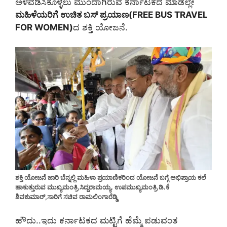
ಅಳವಡಿಸಿಕೊಳ್ಳಲು ಮುಂದಾಗಿರುವ ಕರ್ನಾಟಕದ ಮಾಡೆಲ್ಲೇ
ಮಹಿಳೆಯರಿಗೆ ಉಚಿತ ಬಸ್ ಪ್ರಯಾಣ(FREE BUS TRAVEL
FOR WOMEN)
ದ ಶಕ್ತಿ ಯೋಜನೆ.
ಶಕ್ತಿ ಯೋಜನೆ ಜಾರಿ ಬೆನ್ನಲ್ಲಿ ಮಹಿಳಾ ಪ್ರಯಾಣಿಕರಿಂದ ಯೋಜನೆ ಬಗ್ಗೆ ಅಭಿಪ್ರಾಯ ಕಲೆ
ಹಾಕುತ್ತುರುವ ಮುಖ್ಯಮಂತ್ರಿ ಸಿದ್ದರಾಮಯ್ಯ. ಉಪಮುಖ್ಯಮಂತ್ರಿ ಡಿ.ಕೆ
ಶಿವಕುಮಾರ್,ಸಾರಿಗೆ ಸಚಿವ ರಾಮಲಿಂಗಾರೆಡ್ಡಿ
ಹೌದು..ಇದು ಕರ್ನಾಟಕದ ಮಟ್ಟಿಗೆ ಹೆಮ್ಮೆ ಪಡುವಂತ