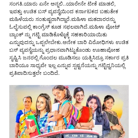
ಸಂಗತಿ.ಯಾರು ಏನೇ ಅನ್ನಲಿ..ಯಾರೇನೇ ಟೀಕೆ ಮಾಡಲಿ,
ಇವತ್ತು ಉಚಿತ ಬಸ್ ವ್ಯವಸ್ಥೆಯಿಂದ ಕರ್ನಾಟಕದ ಬಹುತೇಕ
ಮಹಿಳೆಯರು ಸಂತುಷ್ಟರಾಗಿದ್ದಾರೆ.ಮಹಿಳಾ ಮತದಾರರನ್ನು
ಓಲೈಸುವಲ್ಲಿ ಕಾಂಗ್ರೆಸ್ ಕೂಡ ಸಫಲವಾಗಿದೆ.ಮಹಿಳಾ ವೋಟ್
ಬ್ಯಾಂಕ್ ನ್ನು ಗಟ್ಟಿ ಮಾಡಿಕೊಳ್ಳೊಕ್ಕೆ ಸಹಕಾರಿಯಾಯಿತು
ಎನ್ನುವುದನ್ನು ಒಪ್ಪಲೇಬೇಕು.ಅನೇಕ ಬಾರಿ ವಿರೋಧಿಗಳು ಉಚಿತ
ಬಸ್ ವ್ಯವಸ್ಥೆಯನ್ನು ಪ್ರಧಾನವಾಗಿಟ್ಟುಕೊಂಡು ಊಹಾಪೋಹ
ಸೃಷ್ಟಿಸಿ ಜನರಲ್ಲಿ ಗೊಂದಲ ಮೂಡಿಸಲು ಯತ್ನಿಸಿದ್ರೂ ಸರ್ಕಾರ ಪ್ರತಿ
ಬಾರಿಯೂ ಸಾಧ್ಯವೇ ಇಲ್ಲ ಎನ್ನುವ ಸ್ಪಷ್ಟನೆಯನ್ನು ಗಟ್ಟಿಧ್ವನಿಯಲ್ಲಿ
ಪ್ರತಿಪಾದಿಸುತ್ತಲೇ ಬಂದಿದೆ.