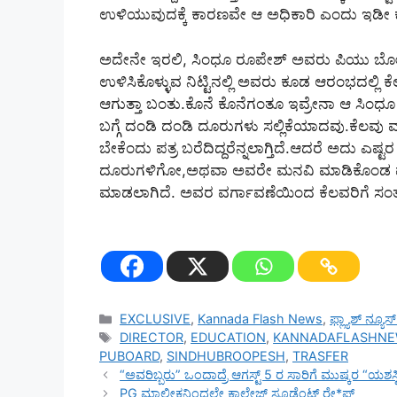
ಉಳಿಯುವುದಕ್ಕೆ ಕಾರಣವೇ ಆ ಅಧಿಕಾರಿ ಎಂದು ಇಡೀ ಕ್ಯಾಂ
ಅದೇನೇ ಇರಲಿ, ಸಿಂಧೂ ರೂಪೇಶ್ ಅವರು ಪಿಯು ಬೋರ್ಡ್ 
ಉಳಿಸಿಕೊಳ್ಳುವ ನಿಟ್ಟಿನಲ್ಲಿ ಅವರು ಕೂಡ ಆರಂಭದಲ್ಲಿ
ಆಗುತ್ತಾ ಬಂತು.ಕೊನೆ ಕೊನೆಗಂತೂ ಇವ್ರೇನಾ ಆ ಸಿಂಧೂ
ಬಗ್ಗೆ ದಂಡಿ ದಂಡಿ ದೂರುಗಳು ಸಲ್ಲಿಕೆಯಾದವು.ಕೆಲವ
ಬೇಕೆಂದು ಪತ್ರ ಬರೆದಿದ್ದರೆನ್ನಲಾಗ್ತಿದೆ.ಆದರೆ ಅದು ಎಷ್
ದೂರುಗಳಿಗೋ,ಅಥವಾ ಅವರೇ ಮನವಿ ಮಾಡಿಕೊಂಡ ಮೇರೆ
ಮಾಡಲಾಗಿದೆ. ಅವರ ವರ್ಗಾವಣೆಯಿಂದ ಕೆಲವರಿಗೆ ಸಂತಸವ
Categories
EXCLUSIVE
,
Kannada Flash News
,
ಫ್ಲ್ಯಾಶ್ ನ್ಯೂ
Tags
DIRECTOR
,
EDUCATION
,
KANNADAFLASHN
PUBOARD
,
SINDHUBROOPESH
,
TRASFER
“ಅವರಿಬ್ಬರು” ಒಂದಾದ್ರೆ ಆಗಸ್ಟ್ 5 ರ ಸಾರಿಗೆ ಮುಷ್ಕರ “ಯಶಸ್ವ
PG ಮಾಲೀಕನಿಂದಲೇ ಕಾಲೇಜ್ ಸ್ಟೂಡೆಂಟ್ ರೇ*ಪ್