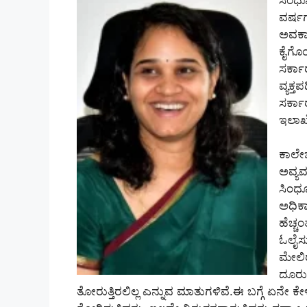
ವರ್ಷಗ
ಅವಕಾಶ
ಕೈಗೊಂ
ಸರ್ಕ
ವ್ಯಕ್
ಸರ್ಕಾ
ಇಲಾಖೆ
ಕಾಲೇಜ
ಅವ್ಯ
ಸಿಂಧೂ
ಅಧಿಕಾ
ಹೆಚ್ಚ
ಓಲೈಸು
ಮೇಲಿ
ದೂರುಗ
ತೋರುತ್ತಿರಲಿಲ್ಲ ಎನ್ನುವ ಮಾತುಗಳಿವೆ.ಈ ಬಗ್ಗೆ ಏನೇ ಕ