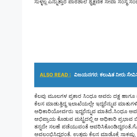
ಸುಳ್ಳಲ್ಲ ಎನ್ನುತ್ತಾರೆ ಪಾಠಶಾಲೆ ಶೈಕ್ಷಣಿಕ ಸೇವಾ ಸಂಸ್ಥ
ALSO READ :
ವಿಜಯನಗರ: ಕಲುಷಿತ ನೀರು ಸೇವಿಸಿ
ಕೆಲವು ಮೂಲಗಳ ಪ್ರಕಾರ ಸಿಂಧೂ ಅವರು ದಕ್ಷ ಹಾಗೂ ಪ್
ಕೆಲಸ ಮಾಡುತ್ತಿದ್ದ ಇಲಾಖೆಯಲ್ಲೇ ಇದ್ದರೆನ್ನುವ ಮಾತುಗಳಿವ
ಅಧಿಕಾರಿಯೋರ್ವರು ಇದ್ದರೆನ್ನುವ ಮಾತಿದೆ.ಸಿಂಧೂ ಅವ
ಅಭಿಪ್ರಾಯ ಕೊಡುವ ಮಟ್ಟದಲ್ಲಿ ಆ ಅಧಿಕಾರಿ ಪ್ರಭಾವ 
ತನ್ನದೇ ಸಲಹೆ ಪಡೆಯುವಂತೆ ಆವರಿಸಿಕೊಂಡಿದ್ದರಂತೆ.ಗೊ
ಅವಲಂಭಿಸಿದ್ದರಂತೆ. ಉತ್ತಮ ಕೆಲಸ ಮಾಡೊಕ್ಕೆ ಸಾಕಷ್ಟು 