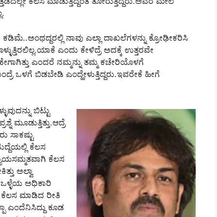
 ಒತ್ತಡದಲ್ಲೇ ಕೆಲಸ ಮಾಡುತ್ತಿದ್ದಂತೆ ತೋರುತ್ತಿದ್ದರು.ಅವರ ಮೇಲೆ
ಲ.
ಕಡಿಮೆ..ಅಂಥದ್ದರಲ್ಲಿ ನಾವು ಎಲ್ಲಾ ದಾಖಲೆಗಳನ್ನು ಕ್ರೋಢೀಕರಿಸಿ
್ತಿರಲಿಲ್ಲ.ಯಾಕೆ ಎಂದು ಕೇಳಿದ್ರೆ ಅದಕ್ಕೆ ಉತ್ತರವೇ
ಹೇಗಾಗಿತ್ತು ಎಂದರೆ ನಮ್ಮನ್ನು ತಮ್ಮ ಕಚೇರಿಯೊಳಗೆ
ಬಂದ್ರೆ ಒಳಗೆ ಬಿಡಬೇಡಿ ಎಂದ್ಹೇಳುತ್ತಿದ್ದರು.ಇವರೇಕೆ ಹೀಗೆ
ಳುವುದನ್ನು ಬಿಟ್ಟು
ನೆ ಮೂಡುತ್ತಿತ್ತು.ಆದ್ರೆ
ು ಸಾಕಷ್ಟು
ದ್ದೆಯಲ್ಲಿ ಕೆಲಸ
ನ್ಯಾಯಸಮ್ಮತವಾಗಿ ಕೆಲಸ
ತು ಅಲ್ವಾ
 ಒಳ್ಳೆಯ ಅಧಿಕಾರಿ
ು ಕೆಲಸ ಮಾಡಿದ ರೀತಿ
 ಎಂದೆನಿಸಿದ್ದು ಕೂಡ