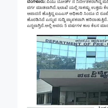
ಬೆಂಗಳೂರು:
ಪಿಯು ಬೋರ್ಡ್ ನ ನಿರ್ದೇಶಕರಾಗಿದ್ದ ಮಹ
ವರ್ಗ ಮಾಡಲಾಗಿದೆ.ಇಲಾಖೆ ಯಲ್ಲಿ ಸಾಕಷ್ಟು ಉತ್ತಮ ಕೆಲಸ
ಆಪಾದನೆ ಹೊತ್ತಿದ್ದ ಐಎಎಸ್ ಅಧಿಕಾರಿ ಸಿಂದೂ ಬಿ ರೂ
ಹೊರಡಿಸಿದೆ ಎನ್ನುವ ಸುದ್ದಿ ವ್ಯಾಪಕವಾಗಿ ಹರಿದಾಡುತ್ತ
ಎನ್ನಲಾಗ್ತಿದೆ.ಅಲ್ಲಿ ಅವರು 5 ವರ್ಷಗಳ ಕಾಲ ಕೆಲಸ ಮಾ
ಸಿಂಧೂ