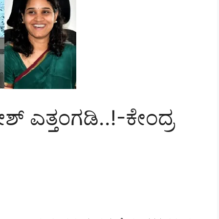
ಶ್ ಎತ್ತಂಗಡಿ..!-ಕೇಂದ್ರ