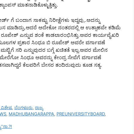
ಪಸ್ ಮಾತನಾಡಿಕೊಳ್ಳುತ್ತಿತ್ತು.
ಗೆ ಬಂದಾಗ ಸಾಕಷ್ಟು ನಿರೀಕ್ಷೆಗಳು ಇದ್ದವು,.ಅದನ್ನು
 ಕೆಲಸ ಮಾಡಿದ್ರು.ಆದರೆ ಅದೇಕೋ ನಂತರದಲ್ಲಿ ಆ ಉತ್ಸಾಹವೇ ಕಡಿಮೆ
 ರೂಪೇಶ್ ಎನ್ನುವ ಶಂಕೆ ಕಾಡಲಾರಂಭಿಸಿತ್ತು.ಅವರ ಕಾರ್ಯವೈಖರಿ
ು ಮೂಲಗಳ ಪ್ರಕಾರ ಸಿಂಧೂ ಬಿ ರೂಪೇಶ್ ಅವರೇ ವರ್ಗಾವಣೆ
ಟರ ಮಟ್ಟಿಗೆ ಸರಿ ಎನ್ನುವುದರ ಬಗ್ಗೆ ಖಚಿತತೆ ಇಲ್ಲ.ಅವರ ಮೇಲಿನ
ಗೋ ಸಿಂಧೂ ಅವರನ್ನು ಕೇಂದ್ರ ಸೇವೆಗೆ ವರ್ಗಾವಣೆ
ಾಗಿದ್ದರೆ ಕೆಲವರಿಗೆ ಬೇಸರ ತಂದಿರುವುದು ಕೂಡ ಸತ್ಯ.
ಸ್ ವಿಶೇಷ
,
ಬೆಂಗಳೂರು
,
ರಾಜ್ಯ
EWS
,
MADHUBANGARAPPA
,
PREUNIVERSITYBOARD
,
ಿ”ನಾ.?!