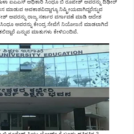
ಿಳಾ ಐಎಎಸ್‌ ಅಧಿಕಾರಿ ಸಿಂಧೂ ಬಿ ರೂಪೇಶ್‌ ಅವರನ್ನು ದಿಢೀರ್‌
 ಮಾಡುವ ಅವಕಾಶವಿದ್ದಾಗ್ಯೂ ನಿಷ್ಕ್ರೀಯವಾಗಿದ್ದರೆನ್ನುವ
ಪೇಶ್ ಅವರನ್ನು ರಾಜ್ಯ ಸರ್ಕಾರ ವರ್ಗಾವಣೆ ಮಾಡಿ ಆದೇಶ
ಿದೆ.ಸಿಂಧೂ ಅವರನ್ನು ಕೇಂದ್ರ ಸೇವೆಗೆ ನಿಯೋಜನೆ ಮಾಡಲಾಗಿದೆ
ಡಲಿದ್ದಾರೆ ಎನ್ನುವ ಮಾತುಗಳು ಕೇಳಿಬಂದಿವೆ.
 ಬಿ ರೂಪೇಶ್ ಪಿಯು ಬೋರ್ಡ್ ಗೆ ಬಂದು ಹತ್ತಿರತ್ತಿರ 3