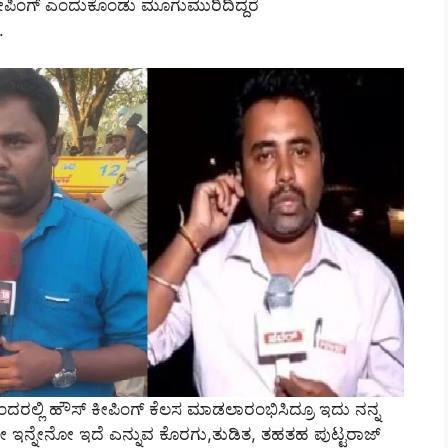
‌ ಕೀಪಿಂಗ್‌ ಎಂದುಕೊಂಡು ಮೂಗುಮುರಿದಿದ್ದರೆ
.
ಂದರಲ್ಲಿ ಹೌಸ್‌ ಕೀಪಿಂಗ್‌ ಕೆಲಸ ಮಾಡಲಾರಂಭಿಸಿದ್ರೂ ಇದು ನನ್ನ
ೇ ಇನ್ನೇನೋ ಇದೆ ಎನ್ನುವ ಕೊರಗು,ತುಡಿತ, ತಹತಹ ಪುಟ್ಟರಾಜ್‌