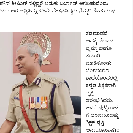
ಹೌಸ್‌ ಕೀಪಿಂಗ್‌ ನಲ್ಲಿದ್ದರೆ ಬದುಕು ಬರ್ಬಾದ್‌ ಆಗಬಹುದೆಂದು
ು.ಆಗ ಅನ್ನಿಸಿದ್ದು ಕಡಿಮೆ ವೇತನವಿದ್ದರು ನೆಮ್ಮದಿ ಕೊಡುವಂಥ
ತಡಮಾಡದೆ
ಅದಕ್ಕೆ ಬೇಕಾದ
ವ್ಯವಸ್ಥೆ ಹಾಗೂ
ತಯಾರಿ
ಮಾಡಿಕೊಂಡು
ಬೆಂಗಳೂರಿನ
ಶಾಲೆಯೊಂದರಲ್ಲಿ
ಕನ್ನಡ ಶಿಕ್ಷಕನಾಗಿ
ವೃತ್ತಿ
ಆರಂಭಿಸಿದರು.
ಆದರೆ ಪುಟ್ಟರಾಜ್‌
ಗೆ ಅಂದುಕೊಡಷ್ಟು
ಶಿಕ್ಷಕ ವೃತ್ತಿ
ಅನಾಯಾಸವಾಗಿರ