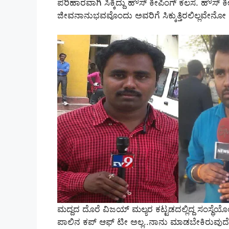
ಪರಿಹಾರವಾಗಿ ಸಿಕ್ಕಿದ್ದು ಹೌಸ್ ಕೀಪಿಂಗ್ ಕೆಲಸ. ಹೌಸ್
ಜೀವನಾನುಭವವೊಂದು ಅವರಿಗೆ ಸಿಕ್ಕುತ್ತಿರಲಿಲ್ಲವೇನೋ 
ಮದ್ದದ ದೊರೆ ವಿಜಯ್ ಮಲ್ಯರ ಕಟ್ಟಡದಲ್ಲಿದ್ದ ಸಂಸ್ಥೆಯೊ
ಪಾಲಿನ ಕಪ್‌ ಆಫ್‌ ಟೀ ಅಲ್ಲ..ನಾನು ಮಾಡಬೇಕಿರುವುದ