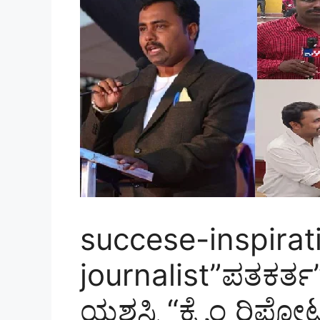
succese-inspirati
journalist”ಪತಕರ
ಯಶಸ್ವಿ “ಕ್ರೈಂ ರಿಪೋರ