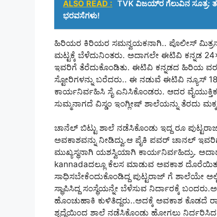
ALSO READ :
TVK ವಿಜಯ್‌ರ ಗೆಲುವಿನ ಸೂತ್ರ: ತಮ
ಭರವಸೆಗಳು!
ಹಿರಿಯರ ಕಿರಿಯರ ಸಮನ್ವಯಕನಾಗಿ.. ಪೊಲೀಸ್ ಮಿತ್ರನಾಗಿ 
ಮಟ್ಟಕ್ಕೆ ಬೆಳೆದುನಿಂತರು. ಅದಾಗಲೇ ಈಟಿವಿ ಕನ್ನಡ 2
ಇವರಿಗೆ ತೆರೆದುಕೊಂಡಿತು. ಈಟಿವಿ ಕನ್ನಡದ ಹಿರಿಯ ವರ
ಸ್ಟೋರಿಗಳನ್ನು ಬರೆದರು.. ಈ ನಡುವೆ ಈಟಿವಿ ನ್ಯೂಸ್ 
ಕಾರ್ಯನಿರ್ವಹಿಸಿ ಸೈ ಎನಿಸಿಕೊಂಡರು. ಆದರ ವೈಯುಕ್ತಿ
ಸುಮ್ಮನಾಗದೆ ವಿಸ್ಡಂ ಇಂಗ್ಲೀಷ್ ಶಾಲೆಯನ್ನು ತೆರದು ಮಕ್
ಚಾನೆಲ್‌ ಬಿಟ್ಟು ಶಾಲೆ ನಡೆಸಿಕೊಂಡು ಇದ್ದ ರೂ ಪುಟ್ಟರಾ
ಅವಕಾಶವನ್ನು ನೀಡಿದ್ವು.ಆ ಪೈಕಿ ಪವರ್ ಚಾನಲ್ ಇವರಿಗ
ಮುಖ್ಯಸ್ಥನಾಗಿ ಯಶಸ್ವಿಯಾಗಿ ಕಾರ್ಯನಿರ್ವಹಿದ್ರು.‌ 
kannadaದಲ್ಲೂ ಕೆಲಸ ಮಾಡುವ ಅವಕಾಶ ದೊರೆಯಿತು
ಸಾಧಿಸಬೇಕೆಂದುಕೊಂಡಿದ್ದ ಪುಟ್ಟರಾಜ್‌ ಗೆ ಶಾಲೆಯೇ ಅಲ್ಟಿಮ
ಸ್ಥಾಪಿಸಿದ್ದ ಸಂಸ್ಥೆಯನ್ನೇ ಬೆಳೆಸುವ ನಿರ್ದಾರಕ್ಕೆ ಬಂದರ
ಹೊಂಚುಹಾಕಿ ಕುಳಿತಿದ್ದರು..ಅದಕ್ಕೆ ಅವಕಾಶ ಕೊಡದೆ
ಶೃದ್ಧೆಯಿಂದ ಶಾಲೆ ನಡೆಸಿಕೊಂಡು ಹೋಗಲು ನಿರ್ದರಿಸಿದರ