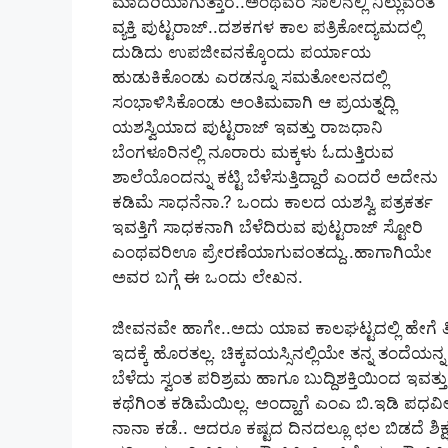
ಮಾದರಿಯಾಗುತ್ತಾರೆ..ಅಂಥವರ ಸಾಲಿನಲ್ಲಿ ನಿಲ್ಲುವಂತ
ವ್ಯಕ್ತಿ ಪುಟ್ಟರಾಜ್..‌ದಶಕಗಳ ಕಾಲ ಪತ್ರಿಕೋದ್ಯಮದಲ್ಲಿ
ದುಡಿದು ಉಪಜೀವನಕ್ಕೊಂದು ಪರ್ಯಾಯ
ಹುಡುಕಿಕೊಂಡು ಎರಡನ್ನೂ ಸಮತೋಲನದಲ್ಲಿ
ಸಂಭಾಳಿಸಿಕೊಂಡು ಅಂತಿಮವಾಗಿ ಆ ಪ್ರಯತ್ನದ್ಲಿ
ಯಶಸ್ವಿಯಾದ ಪುಟ್ಟರಾಜ್‌ ಇವತ್ತು ರಾಜಧಾನಿ
ಬೆಂಗಳೂರಿನಲ್ಲಿ ನೂರಾರು ಮಕ್ಕಳು ಓದುತ್ತಿರುವ
ಶಾಲೆಯೊಂದನ್ನು ಕಟ್ಟಿ ಬೆಳೆಸುತ್ತಿದ್ದಾರೆ ಎಂದರೆ ಅದೇನು
ಕಡಿಮೆ ಸಾಧನೆನಾ.? ಒಂದು ಕಾಲದ ಯಶಸ್ವಿ ಪತ್ರಕರ್ತ
ಇವತ್ತಿಗೆ ಸಾಧಕನಾಗಿ ಬೆಳೆದಿರುವ ಪುಟ್ಟರಾಜ್‌ ಸ್ಟೋರಿ
ಎಂಥವರಿಊ ಪ್ರೇರಣೆಯಾಗುವಂತದ್ದು..ಹಾಗಾಗಿಯೇ
ಅವರ ಬಗ್ಗೆ ಈ ಒಂದು ಲೇಖನ.
ಜೀವನವೇ ಹಾಗೇ..ಅದು ಯಾವ ಕಾಲಘಟ್ಟದಲ್ಲಿ ಹೇಗೆ ತಿರ
ಇದಕ್ಕೆ ಹೊರತಲ್ಲ. ಚಿಕ್ಕವಯಸ್ಸಿನಲ್ಲಿಯೇ ತನ್ನ ತಂದ
ಬೆಳೆದು ಸ್ವಂತ ಪರಿಶ್ರಮ ಹಾಗೂ ಬುದ್ದಿಶಕ್ತಿಯಿಂದ ಇವ
ಕಥೆಗಿಂತ ಕಡಿಮೆಯಿಲ್ಲ. ಅಂದ್ಹಾಗೆ ಎಂಎ ಬಿ.ಇಡಿ ಪಧವೀದ
ನಾನಾ ಕಡೆ.. ಆದರೂ ಕಷ್ಟದ ದಿನದಲ್ಲೂ ಛಲ ಬಿಡದೆ ಶಿಕ್