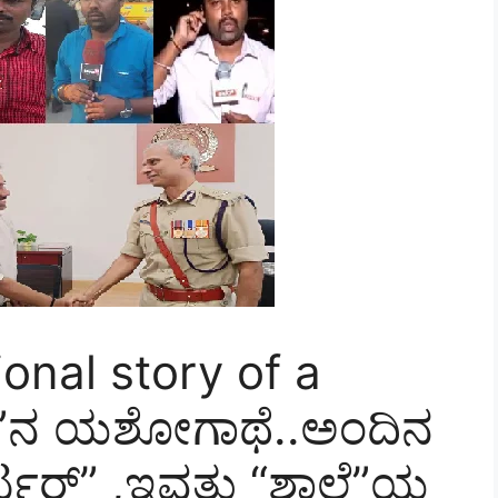
onal story of a
್ತ”ನ ಯಶೋಗಾಥೆ..ಅಂದಿನ
್ಟರ್‌” ,ಇವತ್ತು “ಶಾಲೆ”ಯ