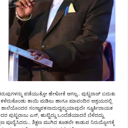
ುವುಗಳನ್ನು ಪಡೆಯುತ್ತೋ ಹೇಳೋಕೆ ಆಗಲ್ಲ.. ಪುಟ್ಟರಾಜ್‌ ಬದುಕು
ೆಯನ್ನ ಕಳೆದುಕೊಂಡು ತಾಯಿ‌ ಮಡಿಲು ಹಾಗೂ ಮಾವಂದಿರ ಆಶ್ರಯದಲ್ಲಿ
ತ್ತು ಶಾಲೆಯೊಂದರ ಸಂಸ್ಥಾಪಕನಾದುದ್ದನ್ನುಯಾವುದೇ ಸ್ಥೂರ್ತಿದಾಯಕ
ರ ಪುಟ್ಟರಾಜು ಎಸ್, ಹುಟ್ಟಿದ್ದು ಒಂದೆಡೆಯಾದರೆ ಬೆಳೆದದ್ದು
ಷಣ ಪೂರೈಸಿದರು.. ಶಿಕ್ಷಣ ಮುಗಿದ ಕೂಡಲೇ ಕಾಡುವ ನಿರುದ್ಯೋಗಕ್ಕೆ