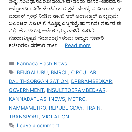
ಅಲ್ಲ, ಸಂವಿಧಾನವಿರೋಧಿಯೂ ಹೌದೆಂದು ಬೇಸರ-ಅಪಮಾನ-
ಆಕ್ರೋಶದಿಂದಲೇ ಹೇಳಬೇಕಾಗುತ್ತದೆ. ದೇಶಕ್ಕೆ ಸಂವಿಧಾನದಂಥ
ಮಹಾನ್ ಗ್ರಂಥ ನೀಡಿದ ಡಾ.ಬಿ.ಆರ್ ಅಂಬೇಡ್ಕರ್ ಎನ್ನುವುದೇ
ಬಿಎಂಆರ್ ಸಿಎಲ್ ಗೆ ಗೊತ್ತಿಲ್ಲ ಎನ್ನಿಸುತ್ತೆ.ಹಾಗಾಗಿನೇ ಸರ್ಕಾರ ಈ
ಬಗ್ಗೆ ಹೊರಡಿಸಿದ್ದ ಆದೇಶವನ್ನೂ ಗಾಳಿಗೆ ತೂರಿದೆ.
ಗಣರಾಜ್ಯೊತ್ಸವ ಸಮಾರಂಭಗಳಂದು ರಾಜ್ಯದ ಸರ್ಕಾರಿ
ಕಚೇರಿಗಳು.ಸರಕಾರಿ ಶಾಲಾ …
Read more
Categories
Kannada Flash News
Tags
BENGALURU
,
BMRCL
,
CIRCULAR
,
DALITHSORGANISATION
,
DRBRAMBEDKAR
,
GOVERNMENT
,
INSULTTOBRAMBEDKAR
,
KANNADAFLASHNEWS
,
METRO
,
NAMMAMETRO
,
REPUBLICDAY
,
TRAIN
,
TRANSPORT
,
VIOLATION
Leave a comment