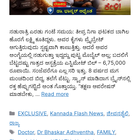
ನಡುರಾತ್ರಿ ಎರಡು ಗಂಟೆ ಸಮಯ: ತೀವ್ರ ನಿಗಾ ಘಟಕದ ಬಾಗಿಲ
ಹೊರಗೆ ಲಕ್ಷ್ಮಿ ಕೂತಿದ್ದಳು. ಅವರ ಕೈಗಳು ವ್ರೈಬ್ರೇಟ್‌
ಆಗುತ್ತಿರುವುದು ಸ್ಪಷ್ಟವಾಗಿ ಕಾಣುತ್ತಿತ್ತು. ಆದರೆ ಅವರ
ಅಂಗೈಯಲ್ಲಿ ನಡುಗುತ್ತಾ ಇದ್ದದ್ದು ಪುಟ್ಟ ಮೊಬೈಲ್ ಅಲ್ಲ; ಬದಲಿಗೆ
ಬೆಟ್ಟದಷ್ಟು ಗಾತ್ರದ ಆಸ್ಪತ್ರೆಯ ಎಸ್ಟಿಮೇಟ್ ಬಿಲ್ – 6,75,000
ರೂಪಾಯಿ. ಸಂಜೆವರೆಗೂ ಎಲ್ಲ ಸರಿ ಇತ್ತು. 8 ವರ್ಷದ ಮಗ
ಮಂಚದಿಂದ ಬಿದ್ದ. ತಲೆಗೆ ಪೆಟ್ಟು. ಸ್ಕ್ಯಾನ್ ಮಾಡಿದಾಗ ಬ್ರೈನ್‌ನಲ್ಲಿ
ರಕ್ತ ಹೆಪ್ಪುಗಟ್ಟಿದೆ ಅಂತ ಗೊತ್ತಾಯ್ತು. “ತಕ್ಷಣ ಆಪರೇಷನ್
ಮಾಡಬೇಕು, …
Read more
Categories
EXCLUSIVE
,
Kannada Flash News
,
ಜೀವನಶೈಲಿ
,
ರಾಜ್ಯ
Tags
Doctor
,
Dr Bhaskar Adhventha
,
FAMILY
,