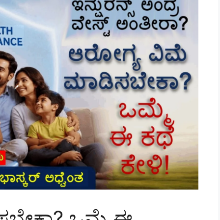
ಸಬೇಕಾ? ಒಮ್ಮೆ ಈ