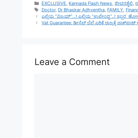
Categories
EXCLUSIVE
,
Kannada Flash News
,
ಜೀವನಶೈಲಿ
,
ರ
Tags
Doctor
,
Dr Bhaskar Adhventha
,
FAMILY
,
Finan
ಎಲ್ಲಿಯ “ವಿಜಯ್”…! ಎಲ್ಲಿಯ “ಉಪೇಂದ್ರ”..! ಇಬ್ಬರ ಹೋಲಿ
Vat Guarantee: ಡೀಸೆಲ್ ಬೆಲೆ ಏರಿಕೆ ರಾಜ್ಯಕ್ಕೆ ಜಾಕ್‌ಪಾಟ
Leave a Comment
Comment