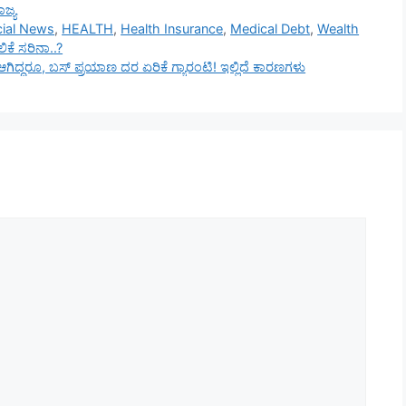
ಾಜ್ಯ
cial News
,
HEALTH
,
Health Insurance
,
Medical Debt
,
Wealth
ಕೆ ಸರಿನಾ..?
್ ಆಗಿದ್ದರೂ, ಬಸ್ ಪ್ರಯಾಣ ದರ ಏರಿಕೆ ಗ್ಯಾರಂಟಿ! ಇಲ್ಲಿದೆ ಕಾರಣಗಳು