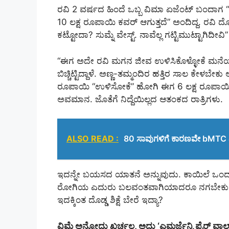
ರವಿ 2 ವರ್ಷದ ಹಿಂದೆ ಒಬ್ಬ ವಿಮಾ ಏಜೆಂಟ್ ಬಂದಾಗ “ಸಾ
10 ಲಕ್ಷ ರೂಪಾಯಿ ಕವರ್ ಆಗುತ್ತದೆ” ಅಂದಿದ್ದ. ರವಿ ದೊಡ
ಕಟ್ಟೋದಾ? ಸುಮ್ನೆ ವೇಸ್ಟ್. ನಾವೆಲ್ಲ ಗಟ್ಟಿಮುಟ್ಟಾಗಿದೀವ
“ಈಗ ಅದೇ ರವಿ ಮಗನ ಜೀವ ಉಳಿಸಿಕೊಳ್ಳೋಕೆ ಮನೆಯ ಆಸ್ತ
ಬಿಚ್ಚಿಟ್ಟಿದ್ದಾಳೆ. ಅಣ್ಣ-ತಮ್ಮಂದಿರ ಹತ್ತಿರ ಸಾಲ ಕೇಳಬೇಕು
ರೂಪಾಯಿ “ಉಳಿಸೋಕೆ” ಹೋಗಿ ಈಗ 6 ಲಕ್ಷ ರೂಪಾಯಿಯ ಸಾಲ
ಅವಮಾನ. ಜೊತೆಗೆ ನಿದ್ದೆಯಿಲ್ಲದ ಆತಂಕದ ರಾತ್ರಿಗಳು.
ALSO READ :
80 ಸಾವುಗಳಿಗೆ ಕಾರಣವೇ bMTC ಎಂಡಿ..
ಇದನ್ನೇ ಬಯಸದ ಯಾತನೆ ಅನ್ನುವುದು. ಕಾಯಿಲೆ ಒಂದ್ ಕಡೆ
ರೋಗಿಯ ಎದುರು ಬಲವಂತವಾಗಿಯಾದರೂ ನಗಬೇಕು, ಮರುಕ
ಇದಕ್ಕಿಂತ ದೊಡ್ಡ ಶಿಕ್ಷೆ ಬೇರೆ ಇದ್ಯಾ?
ವಿಮೆ ಅನ್ನೋದು ಖರ್ಚಲ್ಲ, ಅದು ‘ಎಮರ್ಜೆನ್ಸಿ ಫೈರ್‌ ವಾಲ್