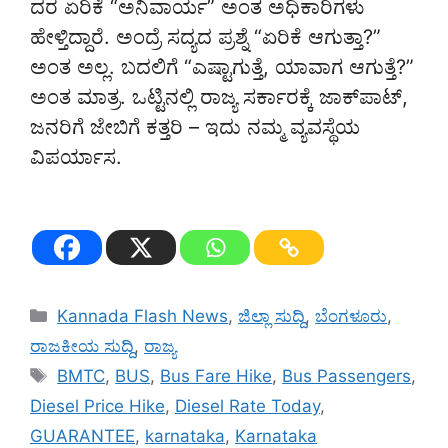
ದರ ಏರಿಕೆ “ಅನಿವಾರ್ಯ” ಅಂತ ಅಧಿಕಾರಿಗಳು
ಹೇಳ್ತಿದ್ದಾರೆ. ಅಂದ್ರೆ ಸದ್ಯದ ಪ್ರಶ್ನೆ “ಏರಿಕೆ ಆಗುತ್ತಾ?”
ಅಂತ ಅಲ್ಲ. ಬದಲಿಗೆ “ಎಷ್ಟಾಗುತ್ತೆ, ಯಾವಾಗ ಆಗುತ್ತೆ?”
ಅಂತ ಮಾತ್ರ. ಒಟ್ಟಿನಲ್ಲಿ ರಾಜ್ಯ ಸರ್ಕಾರಕ್ಕೆ ಜಾಕ್‌ಪಾಟ್,
ಜನರಿಗೆ ಜೇಬಿಗೆ ಕತ್ತರಿ – ಇದು ನಮ್ಮ ವ್ಯವಸ್ಥೆಯ
ವಿಪರ್ಯಾಸ.
Categories
Kannada Flash News
,
ಜಿಲ್ಲಾ ಸುದ್ದಿ
,
ಬೆಂಗಳೂರು
,
ರಾಜಕೀಯ ಸುದ್ದಿ
,
ರಾಜ್ಯ
Tags
BMTC
,
BUS
,
Bus Fare Hike
,
Bus Passengers
,
Diesel Price Hike
,
Diesel Rate Today
,
GUARANTEE
,
karnataka
,
Karnataka