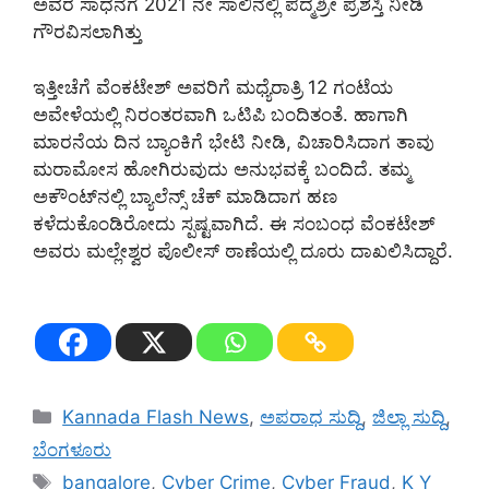
ಅವರ ಸಾಧನೆಗೆ 2021 ನೇ ಸಾಲಿನಲ್ಲಿ ಪದ್ಮಶ್ರೀ ಪ್ರಶಸ್ತಿ ನೀಡಿ
ಗೌರವಿಸಲಾಗಿತ್ತು
ಇತ್ತೀಚೆಗೆ ವೆಂಕಟೇಶ್ ಅವರಿಗೆ ಮಧ್ಯೆರಾತ್ರಿ 12 ಗಂಟೆಯ
ಅವೇಳೆಯಲ್ಲಿ ನಿರಂತರವಾಗಿ ಒಟಿಪಿ ಬಂದಿತಂತೆ. ಹಾಗಾಗಿ
ಮಾರನೆಯ ದಿನ ಬ್ಯಾಂಕಿಗೆ ಭೇಟಿ ನೀಡಿ, ವಿಚಾರಿಸಿದಾಗ ತಾವು
ಮರಾಮೋಸ ಹೋಗಿರುವುದು ಅನುಭವಕ್ಕೆ ಬಂದಿದೆ. ತಮ್ಮ
ಅಕೌಂಟ್‌ನಲ್ಲಿ ಬ್ಯಾಲೆನ್ಸ್‌ ಚೆಕ್ ಮಾಡಿದಾಗ ಹಣ
ಕಳೆದುಕೊಂಡಿರೋದು ಸ್ಪಷ್ಟವಾಗಿದೆ. ಈ ಸಂಬಂಧ ವೆಂಕಟೇಶ್
ಅವರು ಮಲ್ಲೇಶ್ವರ ಪೊಲೀಸ್ ಠಾಣೆಯಲ್ಲಿ ದೂರು ದಾಖಲಿಸಿದ್ದಾರೆ.
Categories
Kannada Flash News
,
ಅಪರಾಧ ಸುದ್ದಿ
,
ಜಿಲ್ಲಾ ಸುದ್ದಿ
,
ಬೆಂಗಳೂರು
Tags
bangalore
,
Cyber Crime
,
Cyber Fraud
,
K Y