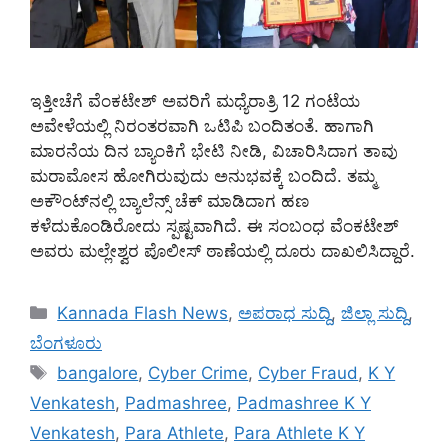
ಇತ್ತೀಚೆಗೆ ವೆಂಕಟೇಶ್ ಅವರಿಗೆ ಮಧ್ಯೆರಾತ್ರಿ 12 ಗಂಟೆಯ
ಅವೇಳೆಯಲ್ಲಿ ನಿರಂತರವಾಗಿ ಒಟಿಪಿ ಬಂದಿತಂತೆ. ಹಾಗಾಗಿ
ಮಾರನೆಯ ದಿನ ಬ್ಯಾಂಕಿಗೆ ಭೇಟಿ ನೀಡಿ, ವಿಚಾರಿಸಿದಾಗ ತಾವು
ಮರಾಮೋಸ ಹೋಗಿರುವುದು ಅನುಭವಕ್ಕೆ ಬಂದಿದೆ. ತಮ್ಮ
ಅಕೌಂಟ್‌ನಲ್ಲಿ ಬ್ಯಾಲೆನ್ಸ್‌ ಚೆಕ್ ಮಾಡಿದಾಗ ಹಣ
ಕಳೆದುಕೊಂಡಿರೋದು ಸ್ಪಷ್ಟವಾಗಿದೆ. ಈ ಸಂಬಂಧ ವೆಂಕಟೇಶ್
ಅವರು ಮಲ್ಲೇಶ್ವರ ಪೊಲೀಸ್ ಠಾಣೆಯಲ್ಲಿ ದೂರು ದಾಖಲಿಸಿದ್ದಾರೆ.
Categories
Kannada Flash News
,
ಅಪರಾಧ ಸುದ್ದಿ
,
ಜಿಲ್ಲಾ ಸುದ್ದಿ
,
ಬೆಂಗಳೂರು
Tags
bangalore
,
Cyber Crime
,
Cyber Fraud
,
K Y
Venkatesh
,
Padmashree
,
Padmashree K Y
Venkatesh
,
Para Athlete
,
Para Athlete K Y