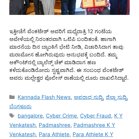
ಇತ್ತೀಚೆಗೆ ವೆಂಕಟೇಶ್ ಅವರಿಗೆ ಮಧ್ಯೆರಾತ್ರಿ 12 ಗಂಟೆಯ
ಅವೇಳೆಯಲ್ಲಿ ನಿರಂತರವಾಗಿ ಒಟಿಪಿ ಬಂದಿತಂತೆ. ಹಾಗಾಗಿ
ಮಾರನೆಯ ದಿನ ಬ್ಯಾಂಕಿಗೆ ಭೇಟಿ ನೀಡಿ, ವಿಚಾರಿಸಿದಾಗ ತಾವು
ಮರಾಮೋಸ ಹೋಗಿರುವುದು ಅನುಭವಕ್ಕೆ ಬಂದಿದೆ. ತಮ್ಮ
ಅಕೌಂಟ್‌ನಲ್ಲಿ ಬ್ಯಾಲೆನ್ಸ್‌ ಚೆಕ್ ಮಾಡಿದಾಗ ಹಣ
ಕಳೆದುಕೊಂಡಿರೋದು ಸ್ಪಷ್ಟವಾಗಿದೆ. ಈ ಸಂಬಂಧ ವೆಂಕಟೇಶ್
ಅವರು ಮಲ್ಲೇಶ್ವರ ಪೊಲೀಸ್ ಠಾಣೆಯಲ್ಲಿ ದೂರು ದಾಖಲಿಸಿದ್ದಾರೆ.
Categories
Kannada Flash News
,
ಅಪರಾಧ ಸುದ್ದಿ
,
ಜಿಲ್ಲಾ ಸುದ್ದಿ
,
ಬೆಂಗಳೂರು
Tags
bangalore
,
Cyber Crime
,
Cyber Fraud
,
K Y
Venkatesh
,
Padmashree
,
Padmashree K Y
Venkatesh
,
Para Athlete
,
Para Athlete K Y