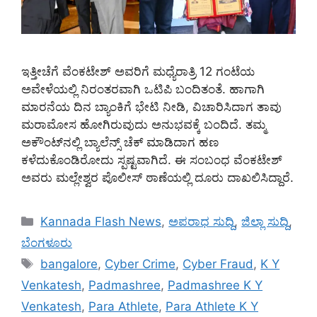
ಇತ್ತೀಚೆಗೆ ವೆಂಕಟೇಶ್ ಅವರಿಗೆ ಮಧ್ಯೆರಾತ್ರಿ 12 ಗಂಟೆಯ
ಅವೇಳೆಯಲ್ಲಿ ನಿರಂತರವಾಗಿ ಒಟಿಪಿ ಬಂದಿತಂತೆ. ಹಾಗಾಗಿ
ಮಾರನೆಯ ದಿನ ಬ್ಯಾಂಕಿಗೆ ಭೇಟಿ ನೀಡಿ, ವಿಚಾರಿಸಿದಾಗ ತಾವು
ಮರಾಮೋಸ ಹೋಗಿರುವುದು ಅನುಭವಕ್ಕೆ ಬಂದಿದೆ. ತಮ್ಮ
ಅಕೌಂಟ್‌ನಲ್ಲಿ ಬ್ಯಾಲೆನ್ಸ್‌ ಚೆಕ್ ಮಾಡಿದಾಗ ಹಣ
ಕಳೆದುಕೊಂಡಿರೋದು ಸ್ಪಷ್ಟವಾಗಿದೆ. ಈ ಸಂಬಂಧ ವೆಂಕಟೇಶ್
ಅವರು ಮಲ್ಲೇಶ್ವರ ಪೊಲೀಸ್ ಠಾಣೆಯಲ್ಲಿ ದೂರು ದಾಖಲಿಸಿದ್ದಾರೆ.
Categories
Kannada Flash News
,
ಅಪರಾಧ ಸುದ್ದಿ
,
ಜಿಲ್ಲಾ ಸುದ್ದಿ
,
ಬೆಂಗಳೂರು
Tags
bangalore
,
Cyber Crime
,
Cyber Fraud
,
K Y
Venkatesh
,
Padmashree
,
Padmashree K Y
Venkatesh
,
Para Athlete
,
Para Athlete K Y