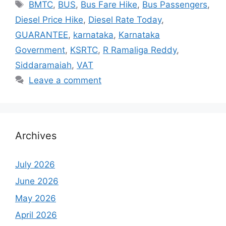
Tags
BMTC
,
BUS
,
Bus Fare Hike
,
Bus Passengers
,
Diesel Price Hike
,
Diesel Rate Today
,
GUARANTEE
,
karnataka
,
Karnataka
Government
,
KSRTC
,
R Ramaliga Reddy
,
Siddaramaiah
,
VAT
Leave a comment
Archives
July 2026
June 2026
May 2026
April 2026