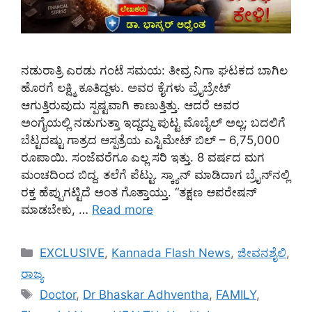
ನಡುರಾತ್ರಿ ಎರಡು ಗಂಟೆ ಸಮಯ: ತೀವ್ರ ನಿಗಾ ಘಟಕದ ಬಾಗಿಲ
ಹೊರಗೆ ಲಕ್ಷ್ಮಿ ಕೂತಿದ್ದಳು. ಅವರ ಕೈಗಳು ವ್ರೈಬ್ರೇಟ್‌
ಆಗುತ್ತಿರುವುದು ಸ್ಪಷ್ಟವಾಗಿ ಕಾಣುತ್ತಿತ್ತು. ಆದರೆ ಅವರ
ಅಂಗೈಯಲ್ಲಿ ನಡುಗುತ್ತಾ ಇದ್ದದ್ದು ಪುಟ್ಟ ಮೊಬೈಲ್ ಅಲ್ಲ; ಬದಲಿಗೆ
ಬೆಟ್ಟದಷ್ಟು ಗಾತ್ರದ ಆಸ್ಪತ್ರೆಯ ಎಸ್ಟಿಮೇಟ್ ಬಿಲ್ – 6,75,000
ರೂಪಾಯಿ. ಸಂಜೆವರೆಗೂ ಎಲ್ಲ ಸರಿ ಇತ್ತು. 8 ವರ್ಷದ ಮಗ
ಮಂಚದಿಂದ ಬಿದ್ದ. ತಲೆಗೆ ಪೆಟ್ಟು. ಸ್ಕ್ಯಾನ್ ಮಾಡಿದಾಗ ಬ್ರೈನ್‌ನಲ್ಲಿ
ರಕ್ತ ಹೆಪ್ಪುಗಟ್ಟಿದೆ ಅಂತ ಗೊತ್ತಾಯ್ತು. “ತಕ್ಷಣ ಆಪರೇಷನ್
ಮಾಡಬೇಕು, …
Read more
Categories
EXCLUSIVE
,
Kannada Flash News
,
ಜೀವನಶೈಲಿ
,
ರಾಜ್ಯ
Tags
Doctor
,
Dr Bhaskar Adhventha
,
FAMILY
,