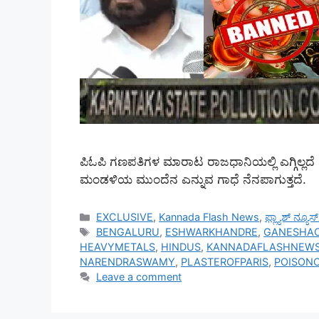
ಪಿಓಪಿ ಗಣಪತಿಗಳ ಮಾರಾಟ ರಾಜಧಾನಿಯಲ್ಲಿ ಎಗ್ಗಿಲ್ಲದೆ
ಮಂಡಳಿಯ ಮುಂದೆನ ಎನ್ನುವ ಗಾಧೆ ನೆನಪಾಗುತ್ತದೆ.
Categories
EXCLUSIVE
,
Kannada Flash News
,
ಫ್ಲ್ಯಾಶ್ ನ್ಯೂ
Tags
BENGALURU
,
ESHWARKHANDRE
,
GANESHA
HEAVYMETALS
,
HINDUS
,
KANNADAFLASHNEW
NARENDRASWAMY
,
PLASTEROFPARIS
,
POISON
Leave a comment