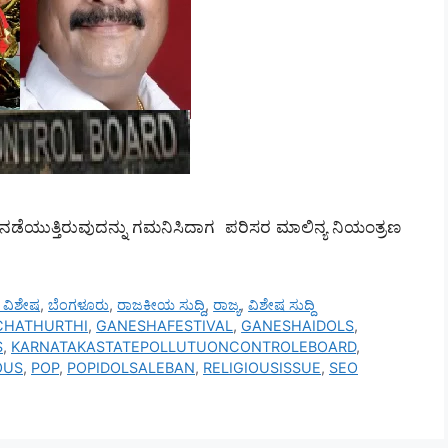
 ನಡೆಯುತ್ತಿರುವುದನ್ನು ಗಮನಿಸಿದಾಗ ಪರಿಸರ ಮಾಲಿನ್ಯ ನಿಯಂತ್ರಣ
ಸ್ ವಿಶೇಷ
,
ಬೆಂಗಳೂರು
,
ರಾಜಕೀಯ ಸುದ್ದಿ
,
ರಾಜ್ಯ
,
ವಿಶೇಷ ಸುದ್ದಿ
CHATHURTHI
,
GANESHAFESTIVAL
,
GANESHAIDOLS
,
S
,
KARNATAKASTATEPOLLUTUONCONTROLEBOARD
,
OUS
,
POP
,
POPIDOLSALEBAN
,
RELIGIOUSISSUE
,
SEO