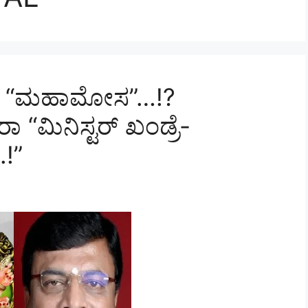
ದೇ “ಮಹಾಮೋಸ”…!?
ಿರಾ “ಮಿನಿಸ್ಟರ್ ಖಂಡ್ರೆ-
.!”