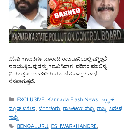
ಪಿಓಪಿ ಗಣಪತಿಗಳ ಮಾರಾಟ ರಾಜಧಾನಿಯಲ್ಲಿ ಎಗ್ಗಿಲ್ಲದೆ
ನಡೆಯುತ್ತಿರುವುದನ್ನು ಗಮನಿಸಿದಾಗ ಪರಿಸರ ಮಾಲಿನ್ಯ
ನಿಯಂತ್ರಣ ಮಂಡಳಿಯ ಮುಂದೆನ ಎನ್ನುವ ಗಾಧೆ
ನೆನಪಾಗುತ್ತದೆ.
Categories
EXCLUSIVE
,
Kannada Flash News
,
ಫ್ಲ್ಯಾಶ್
ನ್ಯೂಸ್ ವಿಶೇಷ
,
ಬೆಂಗಳೂರು
,
ರಾಜಕೀಯ ಸುದ್ದಿ
,
ರಾಜ್ಯ
,
ವಿಶೇಷ
ಸುದ್ದಿ
Tags
BENGALURU
,
ESHWARKHANDRE
,