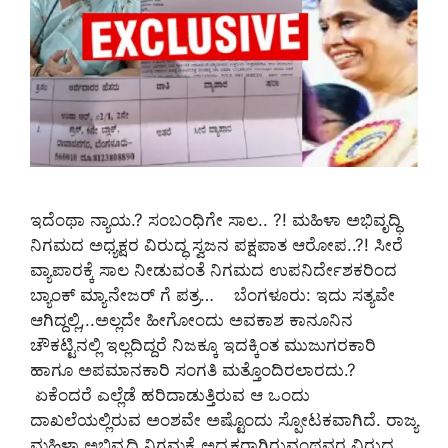
ಇದೆಂಥಾ ನ್ಯಾಯ.? ಸಂಬಂಧಿಗೇ ಸಾಲ.. ?! ಮಹಿಳಾ ಅಭಿವೃದ್ಧಿ
ನಿಗಮದ ಅಧ್ಯಕ್ಷರ ವಿರುದ್ಧ ಸ್ವಜನ ಪಕ್ಷಪಾತ ಆರೋಪ..?! ಸೀರೆ
ವ್ಯಾಪಾರಕ್ಕೆ ಸಾಲ ನೀಡುವಂತೆ ನಿಗಮದ ಉಪನಿರ್ದೇಶಕರಿಂದ
ಬ್ಯಾಂಕ್ ಮ್ಯಾನೇಜರ್ ಗೆ ಪತ್ರ… ಬೆಂಗಳೂರು: ಇದು ಸತ್ಯವೇ
ಆಗಿದ್ದಲ್ಲಿ,..ಅಲ್ಲದೇ ಹೀಗೋಂದು ಅವಕಾಶ ಕಾನೂನಿನ
ಚೌಕಟ್ಟಿನಲ್ಲಿ ಇಲ್ಲದಿದ್ದರೆ ನಿಜಕ್ಕೂ ಇದಕ್ಕಿಂತ ಮುಜುಗರಕಾರಿ
ಹಾಗೂ ಅಪಮಾನಕಾರಿ ಸಂಗತಿ ಮತ್ತೊಂದಿರಲಾರದು.?
ಏಕೆಂದರೆ ಎಲ್ಲೆಡೆ ಹರಿದಾಡುತ್ತಿರುವ ಆ ಒಂದು
ದಾಖಲೆಯಲ್ಲಿರುವ ಅಂಶವೇ ಅಷ್ಟೊಂದು ಸ್ಪೋಟಕವಾಗಿದೆ. ರಾಜ್ಯ
ಮಹಿಳಾ ಅಭಿವೃದ್ದಿ ನಿಗಮಕ್ಕೆ ಅಧ್ಯಕ್ಷರಾಗಿರುವಂಥವರ ವಿರುದ್ಧ …