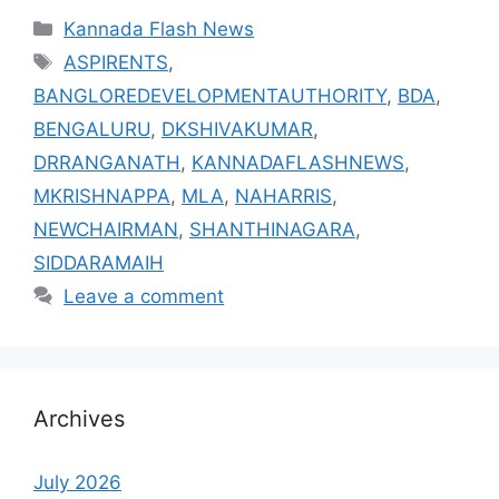
Categories
Kannada Flash News
Tags
ASPIRENTS
,
BANGLOREDEVELOPMENTAUTHORITY
,
BDA
,
BENGALURU
,
DKSHIVAKUMAR
,
DRRANGANATH
,
KANNADAFLASHNEWS
,
MKRISHNAPPA
,
MLA
,
NAHARRIS
,
NEWCHAIRMAN
,
SHANTHINAGARA
,
SIDDARAMAIH
Leave a comment
Archives
July 2026