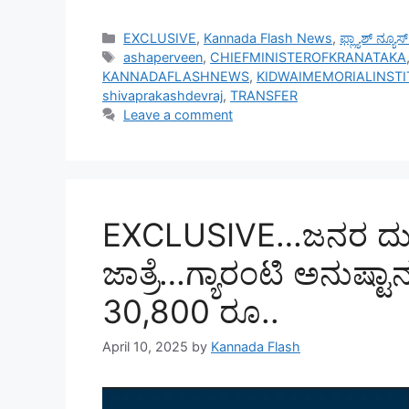
Categories
EXCLUSIVE
,
Kannada Flash News
,
ಫ್ಲ್ಯಾಶ್ ನ್ಯೂ
Tags
ashaperveen
,
CHIEFMINISTEROFKRANATAKA
KANNADAFLASHNEWS
,
KIDWAIMEMORIALINST
shivaprakashdevraj
,
TRANSFER
Leave a comment
EXCLUSIVE…ಜನರ ದುಡ್ಡ
ಜಾತ್ರೆ…ಗ್ಯಾರಂಟಿ ಅನುಷ್
30,800 ರೂ..
April 10, 2025
by
Kannada Flash