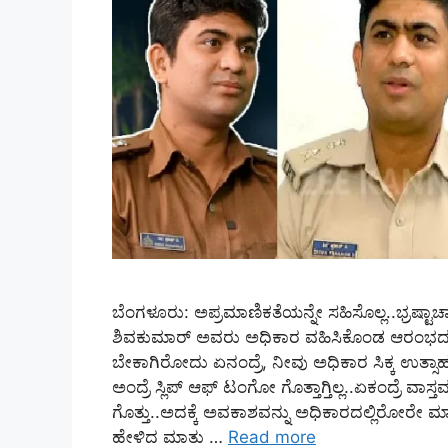
ಬೆಂಗಳೂರು: ಅಪ್ರಮಾಣಿಕತೆಯನ್ನೇ ಸಹಿಸೊಲ್ಲ..ಭ್ರಷ್ಟಾಚಾರ
ಶಿವಕುಮಾರ್‌ ಅವರು ಅಧಿಕಾರ ವಹಿಸಿಕೊಂಡ ಆರಂಭದಲ್ಲಿ
ಬೇಕಾಗಿರೋದು ಏನಂದ್ರೆ, ನೀವು ಅಧಿಕಾರ ಸಿಕ್ಕ ಉತ್ಸಾಹದ
ಅಂದ್ರೆ ಸ್ಲಿಪ್‌ ಆಫ್‌ ಟಂಗೋ ಗೊತ್ತಾಗ್ತಿಲ್ಲ..ಏಕಂದ್ರೆ 
ಗೊತ್ತು..ಅದಕ್ಕೆ ಅವಕಾಶವನ್ನು ಅಧಿಕಾರದಲ್ಲಿರೋರೇ ಮಾಡ
ಹೇಳಿದ ಮಾತು …
Read more