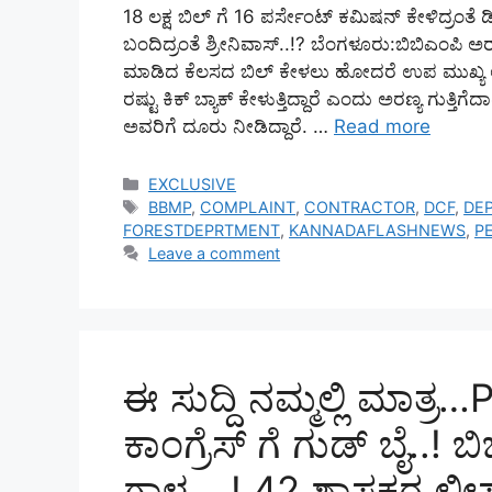
18 ಲಕ್ಷ ಬಿಲ್‌ ಗೆ 16 ಪರ್ಸೇಂಟ್‌ ಕಮಿಷನ್‌ ಕೇಳಿದ್ರಂತ
ಬಂದಿದ್ರಂತೆ ಶ್ರೀನಿವಾಸ್..!?‌ ಬೆಂಗಳೂರು:ಬಿಬಿಎಂಪಿ ಅರ
ಮಾಡಿದ ಕೆಲಸದ ಬಿಲ್‌ ಕೇಳಲು ಹೋದರೆ ಉಪ ಮುಖ್ಯ ಅರಣ
ರಷ್ಟು ಕಿಕ್‌ ಬ್ಯಾಕ್‌ ಕೇಳುತ್ತಿದ್ದಾರೆ ಎಂದು ಅರಣ್ಯ ಗುತ್
ಅವರಿಗೆ ದೂರು ನೀಡಿದ್ದಾರೆ. …
Read more
Categories
EXCLUSIVE
Tags
BBMP
,
COMPLAINT
,
CONTRACTOR
,
DCF
,
DE
FORESTDEPRTMENT
,
KANNADAFLASHNEWS
,
P
Leave a comment
ಈ ಸುದ್ದಿ ನಮ್ಮಲ್ಲಿ ಮಾ
ಕಾಂಗ್ರೆಸ್ ಗೆ ಗುಡ್ ಬೈ..! ಬ
ಗಾಳ….! 42 ಶಾಸಕರ ಲೀಸ್ಟ್ 