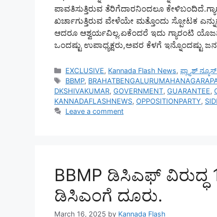
ಪಾವತಿಸುತ್ತಿರುವ ತೆರಿಗೆದಾರನಿಂದಲೂ ಕೇಳಿಬಂದಿದೆ.ಗ
ಖರ್ಚಾಗುತ್ತಿರುವ ವೇಳೆಯೇ ಮತ್ತೊಂದು ಸ್ಪೋಟಕ ಎನ್ನುವಂತ
ಆದರೂ ಆಶ್ವರ್ಯವಿಲ್ಲ.ಏಕೆಂದರೆ ಇದು ಗ್ಯಾರಂಟಿ ಯೊಜನೆ ಅ
ಒಂದಷ್ಟು ಉಪಾಧ್ಯಕ್ಷರು,ಅವರ ಕೆಳಗೆ ಇನ್ನೊಂದಷ್ಟು
Categories
EXCLUSIVE
,
Kannada Flash News
,
ಫ್ಲ್ಯಾಶ್ ನ್ಯೂ
Tags
BBMP
,
BRAHATBENGALURUMAHANAGARAPA
DKSHIVAKUMAR
,
GOVERNMENT
,
GUARANTEE
,
KANNADAFLASHNEWS
,
OPPOSITIONPARTY
,
SI
Leave a comment
BBMP ಡಿಸಿಎಫ್‌ ವಿರುದ್
ಡಿಸಿಎಂಗೆ ದೂರು.
March 16, 2025
by
Kannada Flash