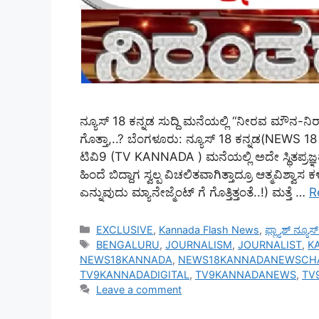
ನ್ಯೂಸ್ 18 ಕನ್ನಡ ಸುದ್ದಿ ಮನೆಯಲ್ಲಿ “ನೀರವ ಮೌನ-ನಿರಾ
ಗೊತ್ತಾ,..? ಬೆಂಗಳೂರು: ನ್ಯೂಸ್ 18 ಕನ್ನಡ(NEWS
ಟಿವಿ9 (TV KANNADA ) ಮನೆಯಲ್ಲಿ ಅದೇ ಸ್ಥಿತಪ್ರಜ್ಞ
ಹಿಂದೆ ಬಿದ್ದಾಗ ಸ್ವಲ್ಪ ವಿಚಲಿತವಾಗಿತ್ತಾದ್ರೂ ಆತ್ಮವಿಶ್ವಾ
ಎನ್ನುವುದು ಮ್ಯಾನೇಜ್ಮೆಂಟ್ ಗೆ ಗೊತ್ತಿತ್ತಂತೆ..!) ಮತ್ತೆ …
R
Categories
EXCLUSIVE
,
Kannada Flash News
,
ಫ್ಲ್ಯಾಶ್ ನ್ಯೂ
Tags
BENGALURU
,
JOURNALISM
,
JOURNALIST
,
K
NEWS18KANNADA
,
NEWS18KANNADANEWSCH
TV9KANNADADIGITAL
,
TV9KANNADANEWS
,
TV
Leave a comment