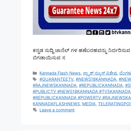
ಕನ್ನಡ ಸುದ್ದಿ ಚಾನೆಲ್‌ ಗಳ ಹಣೆಬರಹವನ್ನು ನಿರ್ದರಿಸುವ ಟಿ
ಬಿಗಡಾಯಿಸುವ ಸ
Categories
Kannada Flash News
,
ಫ್ಲ್ಯಾಶ್ ನ್ಯೂಸ್ ವಿಶೇಷ
,
ಬೆಂಗಳ
Tags
#GUARANTEETV
,
#NEWS18KANNADA
,
#NEW
#RAJNEWSKANNADA
,
#REPUBLICKANNADA
,
#
#PUBLICTV #NEWS18KANNADA #TV5KANNAD
#REPUBLICKANNADA #POWERTV #RAJNEWSK
KANNADAFLASHNEWS
,
MEDIA
,
TELERATINGPO
Leave a comment