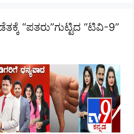
ೆತಕ್ಕೆ “ಪತರು”ಗುಟ್ಟಿದ “ಟಿವಿ-9”