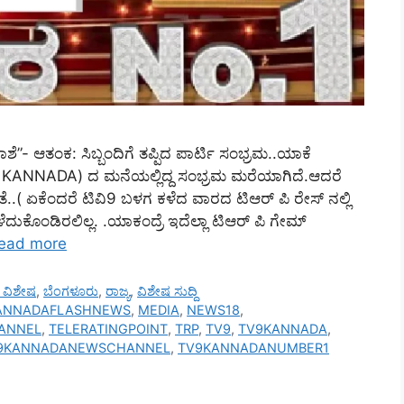
ಶೆ”- ಆತಂಕ: ಸಿಬ್ಬಂದಿಗೆ ತಪ್ಪಿದ ಪಾರ್ಟಿ ಸಂಭ್ರಮ..ಯಾಕೆ
 18 KANNADA) ದ ಮನೆಯಲ್ಲಿದ್ದ ಸಂಭ್ರಮ ಮರೆಯಾಗಿದೆ.ಆದರೆ
ತೆ..( ಏಕೆಂದರೆ ಟಿವಿ9 ಬಳಗ ಕಳೆದ ವಾರದ ಟಿಆರ್ ಪಿ ರೇಸ್ ನಲ್ಲಿ
ಸ ಕಳೆದುಕೊಂಡಿರಲಿಲ್ಲ. .ಯಾಕಂದ್ರೆ ಇದೆಲ್ಲಾ ಟಿಆರ್ ಪಿ ಗೇಮ್
ead more
ಸ್ ವಿಶೇಷ
,
ಬೆಂಗಳೂರು
,
ರಾಜ್ಯ
,
ವಿಶೇಷ ಸುದ್ದಿ
ANNADAFLASHNEWS
,
MEDIA
,
NEWS18
,
ANNEL
,
TELERATINGPOINT
,
TRP
,
TV9
,
TV9KANNADA
,
9KANNADANEWSCHANNEL
,
TV9KANNADANUMBER1