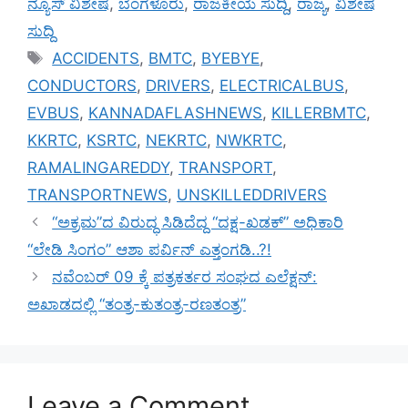
ನ್ಯೂಸ್ ವಿಶೇಷ
,
ಬೆಂಗಳೂರು
,
ರಾಜಕೀಯ ಸುದ್ದಿ
,
ರಾಜ್ಯ
,
ವಿಶೇಷ
ಸುದ್ದಿ
Tags
ACCIDENTS
,
BMTC
,
BYEBYE
,
CONDUCTORS
,
DRIVERS
,
ELECTRICALBUS
,
EVBUS
,
KANNADAFLASHNEWS
,
KILLERBMTC
,
KKRTC
,
KSRTC
,
NEKRTC
,
NWKRTC
,
RAMALINGAREDDY
,
TRANSPORT
,
TRANSPORTNEWS
,
UNSKILLEDDRIVERS
“ಅಕ್ರಮ”ದ ವಿರುದ್ಧ ಸಿಡಿದೆದ್ದ “ದಕ್ಷ-ಖಡಕ್” ಅಧಿಕಾರಿ
“ಲೇಡಿ ಸಿಂಗಂ” ಆಶಾ ಪರ್ವಿನ್ ಎತ್ತಂಗಡಿ..?!
ನವೆಂಬರ್ 09 ಕ್ಕೆ ಪತ್ರಕರ್ತರ ಸಂಘದ ಎಲೆಕ್ಷನ್:
ಅಖಾಡದಲ್ಲಿ “ತಂತ್ರ-ಕುತಂತ್ರ-ರಣತಂತ್ರ”
Leave a Comment