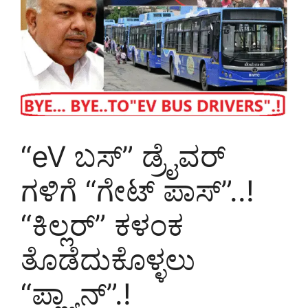
“eV ಬಸ್‌” ಡ್ರೈವರ್‌
ಗಳಿಗೆ “ಗೇಟ್‌ ಪಾಸ್”..!
“ಕಿಲ್ಲರ್‌” ಕಳಂಕ
ತೊಡೆದುಕೊಳ್ಳಲು
“ಪ್ಲ್ಯಾನ್‌”.!