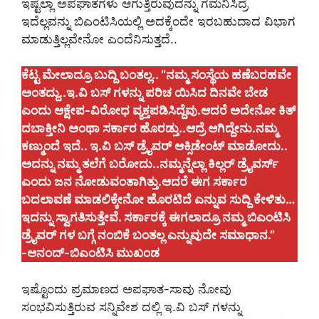
ಇಷ್ಟೆಲ್ಲಾ ಅಪಘಾತಗಳು ಆಗುತ್ತಿರುವುದನ್ನು ಗಮನಿಸಿದ್ರೆ
ಇದೆಲ್ಲವನ್ನು ಬಿಎಂಟಿಸಿಯಲ್ಲಿ ಅದಕ್ಕೆಂದೇ ಇರಬಹುದಾದ ವಿಭಾಗ
ಮಾಡುತ್ತಿಲ್ಲವೇನೋ ಎಂದೆನಿಸುತ್ತದೆ..
ಕೆಟ್ಟ ಮೇಲಾದ್ರೂ ಬುದ್ದಿ ಬಂತಲ್ಲ.. “ನಮ್ಮ ಸಂಸ್ಥೆಯ ಹಣೆಬರಹವೇ
ಅಂತದ್ದು..ಇ.ವಿ ಬಸ್‌ ಗಳನ್ನು ಪರಿಚ ಯಿಸಿದ ದಿನವೇ ಬೇಡ
ಎಂದು ಆಕ್ಷೇಪ-ವಿರೋಧ ವ್ಯಕ್ತಪಡಿಸಿದ್ದೆವು.ಆದರೆ ಅದೇನೋ ಕಿತ್‌
ದಬಾಕ್ತೀನಿ ಅಂಥಾ ಸರ್ಕಾರ ಹೊರಡ್ತು..ಆದ್ರೆ ಆಗಿದ್ದೇನು.ನಮ್ಮ
ಕಣ್ಮುಂದೆ ಇದೆ.. ಇ.ವಿ ಬಸ್‌ ಡ್ರೈವರ್‌ ಆಕ್ಸಿಡೇಂಟ್‌ ಮಾಡೋದು..
ಅದನ್ನು ನಮ್ಮ ತಲೆಗೆ ಬರೋದು..ನಮ್ಮನ್ನೆಲ್ಲಾ ಕಿಲ್ಲರ್‌ ಡ್ರೈವರ್ಸ್‌
ಎಂದು ಜನ ನೋಡುವಂತಾಗಿತ್ತು.ಆದರೆ ಈಗ ಸರ್ಕಾರ
ಬದಲಾವಣೆ ಮಾಡಲಿಕ್ಕೇನೋ ಹೊರಟಿದೆ ಎನ್ನುವ ಸುದ್ದಿ ಕೇಳಿತು…
ಇದನ್ನು ಸ್ವಾಗತಿಸುತ್ತೇವೆ. ಸರ್ಕಾರಕ್ಕೆ ಈಗಲಾದ್ರೂ ನಮ್ಮ ಬಿಎಂಟಿಸಿ
ಡ್ರೈವರ್‌ ಗಳ ಬಗ್ಗೆ ನಂಬಿಕೆ ಬಂತಲ್ಲ ಎನ್ನುವುದೇ ಸಮಾಧಾನ.”
-ಆನಂದ್-ಬಿಎಂಟಿಸಿ ಮುಖಂಡ
ಇಷ್ಟೊಂದು ಪ್ರಮಾಣದ ಅಪಘಾತ-ಸಾವು ನೋವು
ಸಂಭವಿಸುತ್ತಿರುವ ಸನ್ನಿವೇಶ ದಲ್ಲಿ ಇ.ವಿ ಬಸ್‌ ಗಳನ್ನು