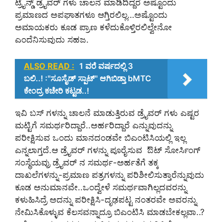
ಟ್ರೈನ್ಡ್‌ ಡ್ರೈವರ್‌ ಗಳು ಚಾಲನೆ ಮಾಡಿದಿದ್ದರೆ ಅಷ್ಟೊಂದು
ಪ್ರಮಾಣದ ಅಪಘಾತಗಳೂ ಆಗ್ತಿರಲಿಲ್ಲ…ಅಷ್ಟೊಂದು
ಅಮಾಯಕರು ಕೂಡ ಪ್ರಾಣ ಕಳೆದುಕೊಳ್ತಿರಲಿಲ್ವೇನೋ
ಎಂದೆನಿಸುವುದು ಸಹಜ.
ALSO READ :
1 ವರೆ ವರ್ಷದಲ್ಲಿ 3
ಬಲಿ..! :"ಸೂಸೈಡ್ ಸ್ಪಾಟ್" ಆಗಿಬಿಡ್ತಾ bMTC
ಕೇಂದ್ರ ಕಚೇರಿ ಕಟ್ಟಡ..!
ಇವಿ ಬಸ್‌ ಗಳನ್ನು ಚಾಲನೆ ಮಾಡುತ್ತಿರುವ ಡ್ರೈವರ್‌ ಗಳು ಎಷ್ಟರ
ಮಟ್ಟಿಗೆ ಸಮರ್ಥರಿದ್ದಾರೆ..ಅರ್ಹರಿದ್ದಾರೆ ಎನ್ನುವುದನ್ನು
ಪರೀಕ್ಷಿಸುವ ಒಂದು ಮಾನದಂಡವೇ ಬಿಎಂಟಿಸಿಯಲ್ಲಿ ಇಲ್ಲ
ಎನ್ನಲಾಗ್ತದೆ.ಆ ಡ್ರೈವರ್‌ ಗಳನ್ನು ಪೂರೈಸುವ ಔಟ್‌ ಸೋರ್ಸಿಂಗ್‌
ಸಂಸ್ಥೆಯವ್ರು ಡ್ರೈವರ್‌ ನ ಸಮರ್ಥ-ಅರ್ಹತೆಗೆ ತಕ್ಕ
ದಾಖಲೆಗಳನ್ನು-ಪ್ರಮಾಣ ಪತ್ರಗಳನ್ನು ಪರಿಶೀಲಿಸುತ್ತಾರೆನ್ನುವುದು
ಕೂಡ ಅನುಮಾನವೇ..ಒಂದ್ವೇಳೆ ಸಮರ್ಥವಾಗಿಲ್ಲದವರನ್ನು
ಕಳುಹಿಸಿದ್ರೆ ಅದನ್ನು ಪರೀಕ್ಷಿಸಿ-ದೃಢಪಟ್ಟ ನಂತರವೇ ಅವರನ್ನು
ನೇಮಿಸಿಕೊಳ್ಳುವ ಕೆಲಸವನ್ನಾದ್ರೂ ಬಿಎಂಟಿಸಿ ಮಾಡಬೇಕಲ್ಲವಾ..?