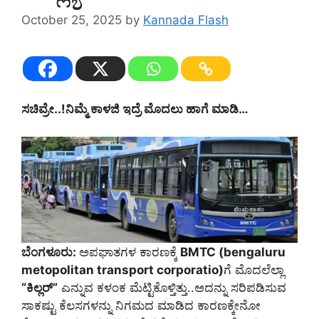
October 25, 2025
by
Kannada Flash
ಸಚಿವ್ರೇ..!ನಿಮ್ಮೆ ಕಾಳಜಿ ಇದ್ರೆ ಮೊದಲು ಹಾಗೆ ಮಾಡಿ…
ಬೆಂಗಳೂರು:
ಅಪಘಾತಗಳ ಕಾರಣಕ್ಕೆ
BMTC (bengaluru
metopolitan transport corporatio)
ಗೆ ಮೊದಲೆಲ್ಲಾ
“ಕಿಲ್ಲರ್‌”
ಎನ್ನುವ ಕಳಂಕ ಮೆಟ್ಟಿಕೊಳ್ತಿತ್ತು..ಅದನ್ನು ಸರಿಪಡಿಸುವ
ಸಾಕಷ್ಟು ಕೆಲಸಗಳನ್ನು ನಿಗಮದ ಮಾಡಿದ ಕಾರಣಕ್ಕೇನೋ