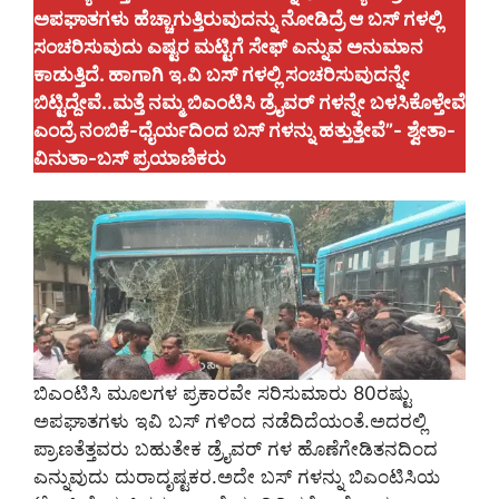
ಅಪಘಾತಗಳು ಹೆಚ್ಚಾಗುತ್ತಿರುವುದನ್ನು ನೋಡಿದ್ರೆ ಆ ಬಸ್‌ ಗಳಲ್ಲಿ
ಸಂಚರಿಸುವುದು ಎಷ್ಟರ ಮಟ್ಟಿಗೆ ಸೇಫ್‌ ಎನ್ನುವ ಅನುಮಾನ
ಕಾಡುತ್ತಿದೆ. ಹಾಗಾಗಿ ಇ.ವಿ ಬಸ್‌ ಗಳಲ್ಲಿ ಸಂಚರಿಸುವುದನ್ನೇ
ಬಿಟ್ಟಿದ್ದೇವೆ..ಮತ್ತೆ ನಮ್ಮ ಬಿಎಂಟಿಸಿ ಡ್ರೈವರ್‌ ಗಳನ್ನೇ ಬಳಸಿಕೊಳ್ತೇವೆ
ಎಂದ್ರೆ ನಂಬಿಕೆ-ಧೈರ್ಯದಿಂದ ಬಸ್‌ ಗಳನ್ನು ಹತ್ತುತ್ತೇವೆ”- ಶ್ವೇತಾ-
ವಿನುತಾ-ಬಸ್‌ ಪ್ರಯಾಣಿಕರು
ಬಿಎಂಟಿಸಿ ಮೂಲಗಳ ಪ್ರಕಾರವೇ ಸರಿಸುಮಾರು 80ರಷ್ಟು
ಅಪಘಾತಗಳು ಇವಿ ಬಸ್‌ ಗಳಿಂದ ನಡೆದಿದೆಯಂತೆ.ಅದರಲ್ಲಿ
ಪ್ರಾಣತೆತ್ತವರು ಬಹುತೇಕ ಡ್ರೈವರ್ ಗಳ ಹೊಣೆಗೇಡಿತನದಿಂದ
ಎನ್ನುವುದು ದುರಾದೃಷ್ಟಕರ.ಅದೇ ಬಸ್‌ ಗಳನ್ನು ಬಿಎಂಟಿಸಿಯ