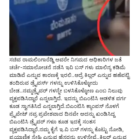
ಸಚಿವ ರಾಮಲಿಂಗಾರೆಡ್ಡಿ ಅವರೇ ನಿಗಮದ ಅಧಿಕಾರಿಗಳ ಜತೆ
ಚರ್ಚೆ-ಸಮಾಲೋಚನೆ ನಡೆಸಿ ಇವಿ ಬಸ್‌ ಗಳು ಮಾಲಿನ್ಯ ಕಡಿಮೆ
ಮಾಡಿವೆ ಎನ್ನುವ ಕಾರಣಕ್ಕೆ ಇರಲಿ..ಆದ್ರೆ ಕಿಲ್ಲರ್‌ ಎನ್ನುವ ಹಣೆಪಟ್ಟಿ
ತಂದಿರುವ ಡ್ರೈವರ್ಸ್‌ ಗಳನ್ನು ಉಳಿಸಿಕೊಳ್ಳೋದು
ಬೇಡ..ನಮ್ಮಡ್ರೈವರ್‌ ಗಳನ್ನೇ ಬಳಸಿಕೊಳ್ಳೋಣ ಎಂಬ ನಿಲುವು
ವ್ಯಕ್ತಪಡಿಸಿದ್ದಾರೆ ಎನ್ನಲಾಗ್ತಿದೆ. ಇದನ್ನು ಬಿಎಂಟಿಸಿ ಆಡಳಿತ ವರ್ಗ
ಕೂಡ ಸ್ವಾಗತಿಸಿದೆ ಎನ್ನಲಾಗ್ತಿದೆ.ಬಿಎಂಟಿಸಿ ಕ್ಯಾಂಪಸ್‌ ನೊಳಗೆ
ಪ್ರೈವೇಟ್‌ ನವ್ರ ಪ್ರವೇಶವಾದ ದಿನವೇ ಅದನ್ನು ಖಂಡಿಸಿದ್ದ
ಬಿಎಂಟಿಸಿ ಡ್ರೈವರ್‌ ಗಳೂ ಕೂಡ ಇದಕ್ಕೆ ಸಂತಸ
ವ್ಯಕ್ತಪಡಿಸಿದ್ದಾರೆ.ನಮ್ಮ ಕೈಗೆ ಇ.ವಿ ಬಸ್‌ ಗಳನ್ನು ಕೊಟ್ಟು ನೋಡಿ,
ಪ್ರಯಾಣಿಕ ಸ್ನೇಹಿ ಎನ್ನುವ ಹೆಸರನ್ನು ಉಳಿಸ್ತೇವೆ..ಕಿಲ್ಲರ್‌ ಎನ್ನುವ