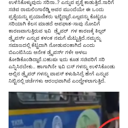
ಉಳಿಸಿಕೊಳ್ಳುವುದು ಸರಿನಾ..? ಎನ್ನುವ ಪ್ರಶ್ನೆ ಕಾಡುತ್ತಿದೆ.ಸಾರಿಗೆ
ಸಚಿವ ರಾಮಲಿಂಗಾರೆಡ್ಡಿ ಅವರ ಮುಂದೆಯೇ ಈ ಒಂದು
ಪ್ರಶ್ನೆಯನ್ನು ಪ್ರಯಾಣಿಕರು ಇಟ್ಟಿದ್ದಾರೆ.ಎಲ್ಲವನ್ನು ಕೊಟ್ಟರೂ
ಸರಿಯಾಗಿ ಕೆಲಸ ಮಾಡದೆ ಅಪಘಾತ-ಸಾವು ನೋವಿಗೆ
ಕಾರಣವಾಗುತ್ತಿರುವ ಇವಿ ಡ್ರೈವರ್‌ ಗಳ ಕಾರಣಕ್ಕೆ ಕಿಲ್ಲರ್‌
ಡ್ರೈವರ್ಸ್‌ ಎನ್ನುವ ಕಳಂಕ ನಮಗೆ ಮೆಟ್ಟುತ್ತಿದೆ.ನಮ್ಮನ್ನು
ಸಮಾಜದಲ್ಲಿ ಕೆಟ್ಟದಾಗಿ ನೋಡುವಂತಾಗಿದೆ ಎಂದು
ಬಿಎಂಟಿಸಿಯ ಅನೇಕ ಡ್ರೈವರ್ಸ್‌ ಗಳೇ ಅಳಲು
ತೋಡಿಕೊಂಡಿದ್ದಾರೆ.ಬಹುಷಃ ಇದು ಕೂಡ ಸಚಿವರಿಗೆ ಸರಿ
ಎನ್ನಿಸಿರಬೇಕು.. ಹಾಗಾಗಿನೇ ಇವಿ ಬಸ್‌ ಗಳನ್ನು ಉಳಿಸಿಕೊಂಡು
ಅಲ್ಲಿನ ಡ್ರೈವರ್‌ ಗಳನ್ನು ವಾಪಸ್‌ ಕಳುಹಿಸಿದ್ರೆ ಹೇಗೆ ಎನ್ನುವ
ನಿಟ್ಟಿನಲ್ಲಿ ಚರ್ಚೆಗಳು ಆರಂಭವಾಗಿವೆ ಎಂದ್ಹೇಳಲಾಗುತ್ತಿದೆ.