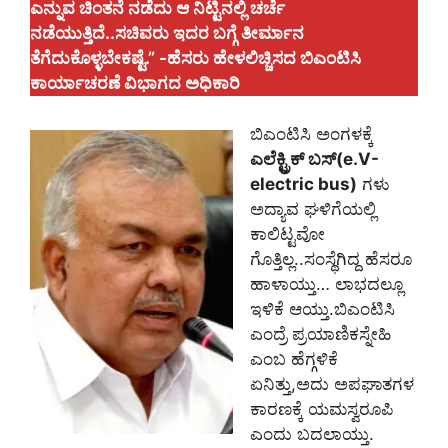
ಎನ್ನುವ ಚಿಂತನೆ ನಡೆದು ಆ ನಿಟ್ಟಿನಲ್ಲಿ ಚರ್ಚೆ
ನಡೆಯುತ್ತಿದೆ..ಸಚಿವರು ಇದರ ಬಗ್ಗೆ ತೀರ್ಮಾನ
ತೆಗೆದುಕೊಳ್ಳಬೇಕಷ್ಟೆ.” -ಹೆಸರು ಹೇಳಲಿಚ್ಚಿಸದ ಬಿಎಂಟಿಸಿ
ಕಾರ್ಯಾಚರಣೆ ವಿಭಾಗದ ಅಧಿಕಾರಿ
ಬಿಎಂಟಿಸಿ ಅಂಗಳಕ್ಕೆ
ಎಲೆಕ್ಟ್ರಿಕ್‌ ಬಸ್‌(e.V-
electric bus)
ಗಳು
ಅದ್ಯಾವ ಘಳಿಗೆಯಲ್ಲಿ
ಕಾಲಿಟ್ಟವೋ
ಗೊತ್ತಿಲ್ಲ..ಸಂಸ್ಥೆಗಿದ್ದ ಹೆಸರೂ
ಹಾಳಾಯ್ತು… ಲಾಭದಲ್ಲೂ
ಇಳಿಕೆ ಆಯ್ತು.ಬಿಎಂಟಿಸಿ
ಎಂದ್ರೆ ಪ್ರಯಾಣಿಕಸ್ನೇಹಿ
ಎಂಬ ಹೆಗ್ಗಳಿಕೆ
ಏನಿತ್ತು,ಅದು ಅಪಘಾತಗಳ
ಕಾರಣಕ್ಕೆ ಯಮಸ್ವರೂಪಿ
ಎಂದು ಬದಲಾಯ್ತು.