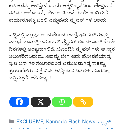
ಕಳಂಕವನ್ನು ಅಳಿಸ್ತೇವೆ ಎಂದು ಆತ್ಮವಿಶ್ವಾಸದಿಂದ ಹೇಳ್ತಿದಾರೆ.
ಸಚಿವರ ಆಲೋಚನೆ, ಕೇವಲ ಚಿಂತನೆಯಾಗೇ ಉಳಿಯದೆ
ಕಾರ್ಯರೂಪಕ್ಕೆ ಬರಲಿ ಎನ್ನುವುದು ಡ್ರೈವರ್‌ ಗಳ ಆಶಯ.
ಒಟ್ಟಿನಲ್ಲಿ ಎಲ್ಲವೂ ಅಂದುಕೊಂಡಂತಾದ್ರೆ ಇವಿ ಬಸ್‌ ಗಳನ್ನು
ಚಾಲನೆ ಮಾಡುತ್ತಿರುವ ಖಾಸಗಿ ಡ್ರೈವರ್‌ ಗಳ ದರ್ಬಾರ್‌ ಕೆಲವೇ
ದಿನಗಳಲ್ಲಿ ಅಂತ್ಯವಾಗಲಿದೆ..ಬಿಎಂಟಿಸಿ ಡ್ರೈವರ್‌ ಗಳು ಆ ಸ್ಥಾನ
ಅಲಂಕರಿಸಬಹುದು..ಆದಷ್ಟು ಬೇಗ ಅದು ಘೋಷಣೆಯಾದ್ರೆ
ಇ.ವಿ ಬಸ್‌ ಗಳ ಸಂಚಾರದಿಂದ ವಿಮುಖವಾಗಿದ್ದ ಸಾಕಷ್ಟು
ಪ್ರಯಾಣಿಕರು ಮತ್ತೆ ಬಸ್‌ ಗಳನ್ನೇರುವ ದಿನಗಳು ದೂರವಿಲ್ಲ
ಎನ್ನಿಸುತ್ತದೆ. ಹೌದಲ್ವಾ..!
Categories
EXCLUSIVE
,
Kannada Flash News
,
ಫ್ಲ್ಯಾಶ್