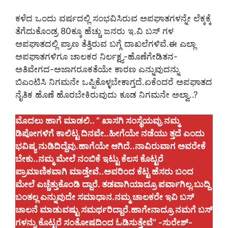
ಕಳೆದ ಒಂದು ವರ್ಷದಲ್ಲಿ ಸಂಭವಿಸಿರುವ ಅಪಘಾತಗಳನ್ನೇ ಲೆಕ್ಕಕ್ಕೆ
ತೆಗೆದುಕೊಂಡ್ರ 80ಕ್ಕೂ ಹೆಚ್ಚು ಜನರು ಇ.ವಿ ಬಸ್‌ ಗಳ
ಅಪಘಾತದಲ್ಲಿ ಪ್ರಾಣ ತೆತ್ತಿರುವ ಬಗ್ಗೆ ದಾಖಲೆಗಳಿವೆ.ಈ ಎಲ್ಲಾ
ಅಪಘಾತಗಳಿಗೂ ಚಾಲಕರ ನಿರ್ಲಕ್ಷ್ಯ-ಹೊಣೆಗೇಡಿತನ-
ಅತಿವೇಗದ-ಅಜಾಗರೂಕತೆಯೇ ಕಾರಣ ಎನ್ನುವುದನ್ನು
ಬಿಎಂಟಿಸಿ ನಿಗಮನೇ ಒಪ್ಪಿಕೊಳ್ಳಬೇಕಾಗ್ತದೆ.ಏಕೆಂದರೆ ಅಪಘಾತದ
ನೈತಿಕ ಹೊಣೆ ಹೊರಬೇಕಿರುವುದು ಕೂಡ ನಿಗಮನೇ ಅಲ್ವಾ..?
ಮೊದಲು ಹಾಗೆ‌ ಮಾಡಲಿ.. ” ಖಾಸಗಿ ಸಂಸ್ಥೆಯವ್ರು ನಮ್ಮ
ಡಿಪೋಗಳಿಗೆ ಕಾಲಿಟ್ಟ ದಿನವೇ..ಹೀಗೆಯೇ ನಡೆಯು ತ್ತದೆ ಎಂದು
ಭವಿಷ್ಯ ನುಡಿದಿದ್ದೆವು.ಹಾಗೆಯೇ ಆಗಿದೆ..ನಾವಿರುವಾಗ ಅವರೇಕೆ
ಬೇಕು..ನಮ್ಮ ಮೇಲೆ ನಂಬಿಕೆ ಇಟ್ಟು ಕೆಲಸ ಕೊಟ್ಟರೆ
ಪ್ರಾಮಾಣಿಕವಾಗಿ ಮಾಡ್ತೇವೆ..ಅವರಿಂದ ಕೆಟ್ಟ ಹೆಸರು ಬಂದ
ಮೇಲೆ ಎಚ್ಚೆತ್ತುಕೊಂಡಿ ದ್ದಾರೆ. ತಡವಾಗಿಯಾದ್ರೂ ಪರ್ವಾಗಿಲ್ಲ.ಬುದ್ದಿ
ಬಂತಲ್ಲ ಎನ್ನುವುದೇ ಸಮಾಧಾನ.ನಮ್ಮ ಚಾಲಕರೇ ಇವಿ ಬಸ್‌
ಚಾಲನೆ ಮಾಡುವಷ್ಟು ಸಮರ್ಥರಿದ್ದಾರೆ.ಹಾಗೇನಾದ್ರೂ ನಮಗೆ ಬಸ್‌
ಗಳನ್ನು ಕೊಟ್ಟರೆ ಸಂತೋಷದಿಂದ ಓಡಿಸುತ್ತೇವೆ” -ಸುರೇಶ್-