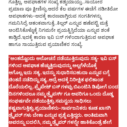
ಗೊತ್ತಿಲ್ಲ, ಅಪಘಾತಗಳ ಸಂಖ್ಯೆ ಕಡ್ಮೆಯಾಯ್ತು..ಸಾಯೋರ
ಪ್ರಮಾಣ ವೂ ಕ್ಷೀಣಿಸ್ತು.ಆದರೆ ಕೆಲ ವರ್ಷಗಳ ಈಚೆಗೆ ನಡೀತಿರೋ
ಅಪಘಾತಗಳು-ಅದಕ್ಕೆ ಕಾರಣವಾಗ್ತಿರುವ ಸಂಗತಿಗಳನ್ನು
ಗಮನಿಸಿದ್ರೆ ಆತಂಕವಾಗುತ್ತೆ..ಕಿಲ್ಲರ್‌ ಎನ್ನುವ ಹಣೆಪಟ್ಟಿ ಮತ್ತೆ
ಅಂಟಿಸಿಕೊಳ್ಳೊಕ್ಕೆ ನಿಗಮನೇ ಪ್ರಯತ್ನಿಸ್ತಿದೆಯಾ ಎನ್ನುವ ಶಂಕೆ
ಕಾಡ್ತಿದೆ.ಇದಕ್ಕೆ ಕಾರಣ ಇವಿ ಬಸ್‌ ಗಳಿಂದಾಗುತ್ತಿರುವ ಅಪಘಾತ
ಹಾಗೂ ಸಾಯುತ್ತಿರುವ ಪ್ರಯಾಣಿಕರ ಸಂಖ್ಯೆ.
“
ಅಂತದ್ದೊಂದು ಆಲೋಚನೆ ನಡೆಯುತ್ತಿರುವುದು ಸತ್ಯ-‌ ಇವಿ ಬಸ್‌
ಗಳಿಂದ ಅಪಘಾತ ಹೆಚ್ಚುತ್ತಿರುವುದನ್ನು ಅಲ್ಲಗೆಳೆಯೊಕ್ಕೆ
ಆಗೊಲ್ಲ.ಇದು ಸತ್ಯ..ಇದನ್ನು ಸುಧಾರಿಸಬಹುದಾ ಎನ್ನುವ ಬಗ್ಗೆ
ಚಿಂತನೆ ನಡೆದಿದ್ದು ಸತ್ಯ..ಆದ್ರೆ ಅದಕ್ಕೆ ನಿರೀಕ್ಷಿತ ಫಲಿತಾಂಶ
ದೊರೆಯಲಿಲ್ಲ..ಪ್ರೈವೇಟ್‌ ಬಸ್‌ ಗಳವ್ರು ಬಿಎಂಟಿಸಿ ಡಿಪೋಗೆ ಬಂದ
ದಿನಗಳಿಂದಲೂ ನಮ್ಮ ಡ್ರೈವರ್ಸ್‌ ಗೂ ಅವರಿಗೂ ಒಂದು ದೊಡ್ಡ
ಸಂಘರ್ಷವೇ ನಡೆಯುತ್ತಿತ್ತು.ಸಮನ್ವಯ ಸಾಧಿಸಲು
ಕಷ್ಟವಾಗುತ್ತಿತ್ತು.ಪ್ರಯಾಣಿಕರು-ಸಾರ್ವಜನಿಕರು ಕೂಡ ಖಾಸಗಿ
ಡ್ರೈವರ್‌ ಗಳು ಬೇಕಾ ಎನ್ನುವ ಪ್ರಶ್ನೆ ಎತ್ತಿದ್ದರು. ಅಂತಿಮವಾಗಿ
ಅವರನ್ನು ಬದಲಿಸಿ, ನಮ್ಮ ಡ್ರೈವರ್‌ ಗಳನ್ನೇ ಹಾಕಿಕೊಂಡ್ರೆ ಹೇಗೆ