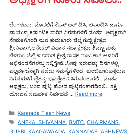
ಬೆಂಗಳೂರು: ಮೊದಲಿಗೆ ಕೆಎಸ್ ಆರ್ ಟಿಸಿ, ಬಿಎಂಟಿಸಿ ಹಾಗೂ
ವಾಯುವ್ಯ ಕರ್ನಾಟಕ ಸಾರಿಗೆ ನಿಗಮಗಳಿಗೆ ನೂತನ ಅಧ್ಯಕ್ಷರಾಗಿ
ನೇಮಕಗೊಂಡಿ ರುವ ತುಮಕೂರು ಜಿಲ್ಲೆ ಗುಬ್ಬಿ ಕ್ಷೇತ್ರದ
ಶ್ರೀನಿವಾಸ್,ಆನೇಕಲ್ ವಿಧಾನ ಸಭಾ ಕ್ಷೇತ್ರದ ಶಿವಣ್ಣ ಮತ್ತು
ಬೆಳಗಾಂ ಜಿಲ್ಲೆ ಕಾಗವಾಡ ಕ್ಷೇತ್ರ ಶಾಸಕ ರಾಜು ಕಾಗೆ ಅವರಿಗೆ
ಅಭಿನಂದನೆಗಳನ್ನು ಸಲ್ಲಿಸ್ತೇವೆ..ನೀವು ಇರುವಷ್ಟು ದಿನಗಳಲ್ಲಿ
ಎಲ್ಲವೂ ಚೆನ್ನಾಗಿ ನಡೆದು ಸಮಸ್ಯೆಗಳಿಂದ ತುಂಬಿತುಳುಕುತ್ತಿರುವ
ನಿಗಮಗಳಿಗೆ ಚೈತನ್ಯ-ಪುನಶ್ಚೇತನ ಸಿಗುವಂತಾಗಲಿ.. ನೂತನ
ಅಧ್ಯಕ್ಷರು, ಬಂದ ಪುಟ್ಟ ಹೋದ ಪುಟ್ಟರಂತಾಗದಿರಲಿ.. ಶಕ್ತಿ
ಯೋಜನೆ ಸಮರ್ಪಕ ನಿರ್ವಹಣೆ …
Read more
Categories
Kannada Flash News
Tags
ANEKALSHIVANNA
,
BMTC
,
CHAIRMANS
,
GUBBI
,
KAAGAWAADA
,
KANNADAFLASHNEWS
,