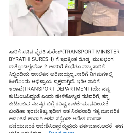
ಸಾರಿಗೆ ಸಚಿವ ಭೈರತಿ ಸುರೇಶ್‌(TRANSPORT MINISTER
BYRATHI SURESH) ಗೆ ಇದಕ್ಕಿಂತ ದೊಡ್ಡ ಮುಖಭಂಗ
ಮತ್ತೊಂದಿಲ್ವೇನೋ..? ಅವರಿಗೆ ಕೊನೆಗೂ ನಮ್ಮ ಸಾರಿಗೆ
ಸಿಬ್ಬಂದಿಯ ಅಸಲಿತನ ಅರಿವಾಯ್ತಲ್ಲ..ಸಾರಿಗೆ ನಿಗಮಗಳಲ್ಲಿ
ಹೀಗೊಂದು ಅಭಿಪ್ರಾಯ ವ್ಯಕ್ತವಾಗ್ತಿದೆ. ಇಡೀ ಸಾರಿಗೆ
ಇಲಾಖೆ(TRANSPORT DEPARTMENT)ಯೇ ನನ್ನ
ಕುಟುಂಬವಿದ್ದಂತೆ ಎಂದು ಹೇಳಿಕೊಳ್ಳುವ ಸಚಿವರಿಗೆ, ತನ್ನ
ಕುಟುಂಬದ ಸದಸ್ಯರ ಬಗ್ಗೆ ಕನಿಷ್ಟ ಕಾಳಜಿ-ಮಾನವೀಯತೆ
ಖಂಡಿತಾ ಇರಬೇಕಿತ್ತು.ಇದೀಗ ಆತ ನಿರಪರಾಧಿ ಸತ್ಯ ಮನವರಿಕೆ
ಆದಂತಿದೆ.ಹಾಗಾಗಿ ಆತನ ಸಸ್ಪೆಂಡ್‌ ಆದೇಶ ವಾಪಸ್‌
ಪಡೆಯುವಂತೆ ಆದೇಶಿಸಿದ್ದಾರೆನ್ನುವುದು ವರ್ತಮಾನ.ಆದರೆ ಈಗ