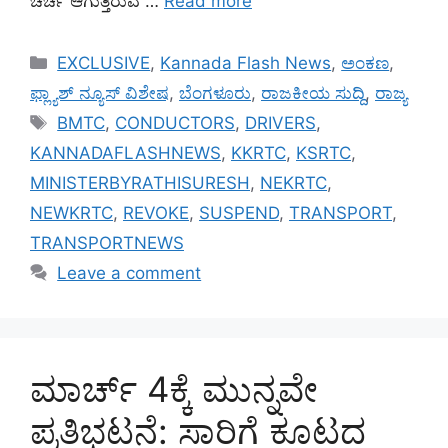
ಚರ್ಚೆ ಆಗುತ್ತಿರುವ …
Read more
Categories
EXCLUSIVE
,
Kannada Flash News
,
ಅಂಕಣ
,
ಫ್ಲ್ಯಾಶ್ ನ್ಯೂಸ್ ವಿಶೇಷ
,
ಬೆಂಗಳೂರು
,
ರಾಜಕೀಯ ಸುದ್ದಿ
,
ರಾಜ್ಯ
Tags
BMTC
,
CONDUCTORS
,
DRIVERS
,
KANNADAFLASHNEWS
,
KKRTC
,
KSRTC
,
MINISTERBYRATHISURESH
,
NEKRTC
,
NEWKRTC
,
REVOKE
,
SUSPEND
,
TRANSPORT
,
TRANSPORTNEWS
Leave a comment
ಮಾರ್ಚ್ 4ಕ್ಕೆ ಮುನ್ನವೇ
ಪ್ರತಿಭಟನೆ: ಸಾರಿಗೆ ಕೂಟದ