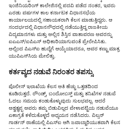
ಇಂಜಿನಿಯರಿಂಗ್ ಕಾಲೇಜಿನಲ್ಲಿ ಪದವಿ ಪಡೆದ ನಂತರ, ಇವರು
ಎರಡು ವರ್ಷಗಳ ಕಾಲ ಕರ್ನಾಟಕ ವಿಧಾನಸಭೆಯ
ಕಾರ್ಯಾಲಯದಲ್ಲಿ ಸಹಾಯಕರಾಗಿ ಕೆಲಸ ಮಾಡುತ್ತಿದ್ದರು. ಆ
ಸಂದರ್ಭದಲ್ಲಿ ವಿಧಾನಸೌಧದಲ್ಲಿ ನಡೆಯುತ್ತಿದ್ದ ರಾಜಕೀಯ
ವಿದ್ಯಮಾನಗಳು ಮತ್ತು ಅಲ್ಲಿನ ಶಿಸ್ತಿನ ವಾತಾವರಣ ಅವರನ್ನು
ಐಎಎಸ್/ಐಪಿಎಸ್ ಅಧಿಕಾರಿಯಾಗುವಂತೆ ಪ್ರೇರೇಪಿಸಿತು.
ಅಲ್ಲಿಂದ ಪಿಎಸ್‌ಐ ಹುದ್ದೆಗೆ ಆಯ್ಕೆಯಾದರೂ, ಅವರ ಕಣ್ಣು ಮಾತ್ರ
ಯುಪಿಎಸ್‌ಸಿಯ ಮೇಲಿತ್ತು.
ಕರ್ತವ್ಯದ ನಡುವೆ ನಿರಂತರ ತಪಸ್ಸು
ಪೊಲೀಸ್ ಇಲಾಖೆಯ ಕೆಲಸ ಅತಿ ಹೆಚ್ಚು ಒತ್ತಡದಿಂದ
ಕೂಡಿರುತ್ತದೆ. ರೌಂಡ್ಸ್, ಬಂದೋಬಸ್ತ್ ಮತ್ತು ತನಿಖೆಗಳ ನಡುವೆ
ಓದಲು ಸಮಯ ಕಂಡುಕೊಳ್ಳುವುದು ಸುಲಭವಲ್ಲ. ಆದರೆ
ಅಶ್ವತ್ಥಪ್ಪ ಅವರು ತಮ್ಮ ಬಿಡುವಿಲ್ಲದ ವೇಳಾಪಟ್ಟಿಯ ನಡುವೆಯೂ
ಏಕಾಗ್ರತೆ ಕಳೆದುಕೊಳ್ಳದೆ ಅಧ್ಯಯನ ನಡೆಸಿದರು. ವಿಲ್ಸನ್
ಗಾರ್ಡನ್ ಠಾಣೆಯಲ್ಲಿ ಪಿಎಸ್‌ಐ ಆಗಿ ಜವಾಬ್ದಾರಿಯುತವಾಗಿ ಕೆಲಸ