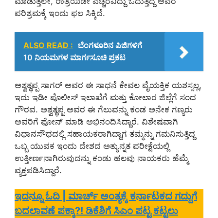
ಮಾಡುತ್ತಲೇ, ರಾತ್ರಿಯಿಡೀ ಎಚ್ಚರವಿದ್ದು ಓದುತ್ತಿದ್ದ ಅವರ
ಪರಿಶ್ರಮಕ್ಕೆ ಇಂದು ಫಲ ಸಿಕ್ಕಿದೆ.
ALSO READ :
ಬೆಂಗಳೂರಿನ ಪಿಜಿಗಳಿಗೆ
10 ನಿಯಮಗಳ ಮಾರ್ಗಸೂಚಿ ಪ್ರಕಟ
ಅಶ್ವತ್ಥಪ್ಪ ಸಾಗರ್ ಅವರ ಈ ಸಾಧನೆ ಕೇವಲ ವೈಯಕ್ತಿಕ ಯಶಸ್ಸಲ್ಲ,
ಇದು ಇಡೀ ಪೊಲೀಸ್ ಇಲಾಖೆಗೆ ಮತ್ತು ಕೋಲಾರ ಜಿಲ್ಲೆಗೆ ಸಂದ
ಗೌರವ. ಅಶ್ವತ್ಥಪ್ಪ ಅವರ ಈ ಗೆಲುವನ್ನು ಕಂಡ ಅನೇಕ ಗಣ್ಯರು
ಅವರಿಗೆ ಫೋನ್ ಮಾಡಿ ಅಭಿನಂದಿಸಿದ್ದಾರೆ. ವಿಶೇಷವಾಗಿ
ವಿಧಾನಸೌಧದಲ್ಲಿ ಸಹಾಯಕರಾಗಿದ್ದಾಗ ತಮ್ಮನ್ನು ಗಮನಿಸುತ್ತಿದ್ದ
ಒಬ್ಬ ಯುವಕ ಇಂದು ದೇಶದ ಅತ್ಯುನ್ನತ ಪರೀಕ್ಷೆಯಲ್ಲಿ
ಉತ್ತೀರ್ಣನಾಗಿರುವುದನ್ನು ಕಂಡು ಹಲವು ನಾಯಕರು ಹೆಮ್ಮೆ
ವ್ಯಕ್ತಪಡಿಸಿದ್ದಾರೆ.
ಇದನ್ನೂ ಓದಿ | ಮಾರ್ಚ್ ಅಂತ್ಯಕ್ಕೆ ಕರ್ನಾಟಕದ ಗದ್ದುಗೆ
ಬದಲಾವಣೆ ಪಕ್ಕಾ?! ಡಿಕೆಶಿಗೆ ಸಿಎಂ ಪಟ್ಟ ಕಟ್ಟಲು