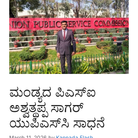
ಮಂಡ್ಯದ ಪಿಎಸ್‌ಐ
ಅಶ್ವತ್ಥಪ್ಪ ಸಾಗರ್
ಯುಪಿಎಸ್‌ಸಿ ಸಾಧನೆ
March 11, 2026
by
Kannada Flash