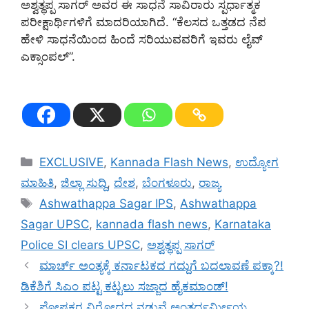
ಅಶ್ವತ್ಥಪ್ಪ ಸಾಗರ್ ಅವರ ಈ ಸಾಧನೆ ಸಾವಿರಾರು ಸ್ಪರ್ಧಾತ್ಮಕ
ಪರೀಕ್ಷಾರ್ಥಿಗಳಿಗೆ ಮಾದರಿಯಾಗಿದೆ. “ಕೆಲಸದ ಒತ್ತಡದ ನೆಪ
ಹೇಳಿ ಸಾಧನೆಯಿಂದ ಹಿಂದೆ ಸರಿಯುವವರಿಗೆ ಇವರು ಲೈವ್
ಎಕ್ಸಾಂಪಲ್”.
Categories
EXCLUSIVE
,
Kannada Flash News
,
ಉದ್ಯೋಗ
ಮಾಹಿತಿ
,
ಜಿಲ್ಲಾ ಸುದ್ದಿ
,
ದೇಶ
,
ಬೆಂಗಳೂರು
,
ರಾಜ್ಯ
Tags
Ashwathappa Sagar IPS
,
Ashwathappa
Sagar UPSC
,
kannada flash news
,
Karnataka
Police SI clears UPSC
,
ಅಶ್ವತ್ಥಪ್ಪ ಸಾಗರ್
ಮಾರ್ಚ್ ಅಂತ್ಯಕ್ಕೆ ಕರ್ನಾಟಕದ ಗದ್ದುಗೆ ಬದಲಾವಣೆ ಪಕ್ಕಾ?!
ಡಿಕೆಶಿಗೆ ಸಿಎಂ ಪಟ್ಟ ಕಟ್ಟಲು ಸಜ್ಜಾದ ಹೈಕಮಾಂಡ್!
ಪೋಷಕರ ವಿರೋಧದ ನಡುವೆ ಅಂತರ್ಧರ್ಮೀಯ