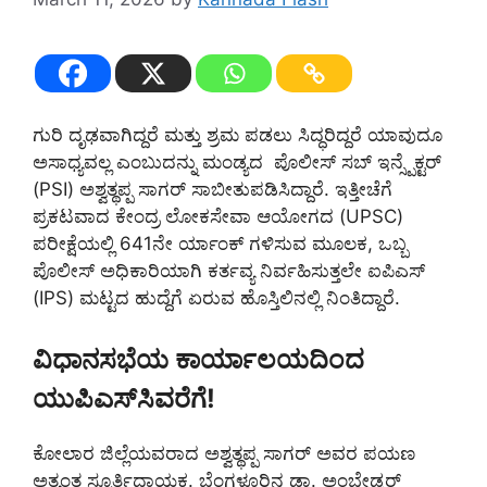
ಗುರಿ ದೃಢವಾಗಿದ್ದರೆ ಮತ್ತು ಶ್ರಮ ಪಡಲು ಸಿದ್ಧರಿದ್ದರೆ ಯಾವುದೂ
ಅಸಾಧ್ಯವಲ್ಲ ಎಂಬುದನ್ನು ಮಂಡ್ಯದ ಪೊಲೀಸ್ ಸಬ್ ಇನ್ಸ್ಪೆಕ್ಟರ್
(PSI) ಅಶ್ವತ್ಥಪ್ಪ ಸಾಗರ್ ಸಾಬೀತುಪಡಿಸಿದ್ದಾರೆ. ಇತ್ತೀಚೆಗೆ
ಪ್ರಕಟವಾದ ಕೇಂದ್ರ ಲೋಕಸೇವಾ ಆಯೋಗದ (UPSC)
ಪರೀಕ್ಷೆಯಲ್ಲಿ 641ನೇ ರ್ಯಾಂಕ್ ಗಳಿಸುವ ಮೂಲಕ, ಒಬ್ಬ
ಪೊಲೀಸ್ ಅಧಿಕಾರಿಯಾಗಿ ಕರ್ತವ್ಯ ನಿರ್ವಹಿಸುತ್ತಲೇ ಐಪಿಎಸ್
(IPS) ಮಟ್ಟದ ಹುದ್ದೆಗೆ ಏರುವ ಹೊಸ್ತಿಲಿನಲ್ಲಿ ನಿಂತಿದ್ದಾರೆ.
ವಿಧಾನಸಭೆಯ ಕಾರ್ಯಾಲಯದಿಂದ
ಯುಪಿಎಸ್‌ಸಿವರೆಗೆ!
ಕೋಲಾರ ಜಿಲ್ಲೆಯವರಾದ ಅಶ್ವತ್ಥಪ್ಪ ಸಾಗರ್ ಅವರ ಪಯಣ
ಅತ್ಯಂತ ಸ್ಪೂರ್ತಿದಾಯಕ. ಬೆಂಗಳೂರಿನ ಡಾ. ಅಂಬೇಡ್ಕರ್