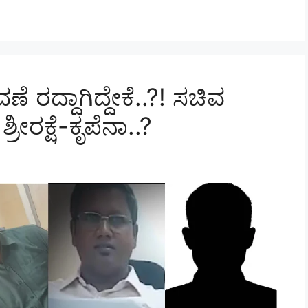
ೆ ರದ್ದಾಗಿದ್ದೇಕೆ..?! ಸಚಿವ
ೀರಕ್ಷೆ-ಕೃಪೆನಾ..?