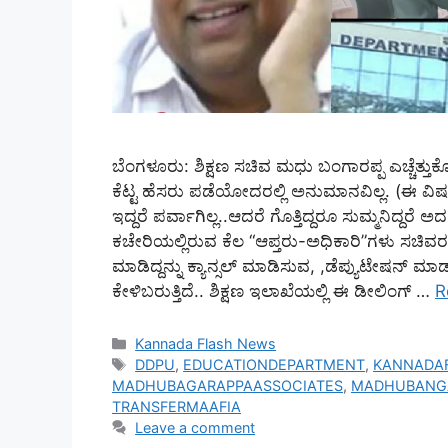
ಬೆಂಗಳೂರು: ಶಿಕ್ಷಣ ಸಚಿವ ಮಧು ಬಂಗಾರಪ್ಪ ಎಚ್ಚೆತ್ತುಕ
ಕೆಟ್ಟ ಹೆಸರು ಪಡೆಯೋದರಲ್ಲಿ ಅನುಮಾನವಿಲ್ಲ. (ಈ ವಿಷ
ಇದ್ದರೆ ಪರ್ವಾಗಿಲ್ಲ..ಆದರೆ ಗೊತ್ತಿದ್ದರೂ ಸುಮ್ಮನಿದ್ದ
ಕಚೇರಿಯಲ್ಲಿರುವ ಕೆಲ “ಆಪ್ತರು-ಅಧಿಕಾರಿ”ಗಳು ಸಚಿವ
ಮಾಡಿದ್ದನ್ನು ಕ್ಯಾನ್ಸಲ್‌ ಮಾಡಿಸುವ, ,ಡೆಪ್ಯುಟೇಷನ್ ಮ
ಕೇಳಿಬರುತ್ತಿದೆ.. ಶಿಕ್ಷಣ ಇಲಾಖೆಯಲ್ಲಿ ಈ ಡೀಲಿಂಗ್‌ …
R
Categories
Kannada Flash News
Tags
DDPU
,
EDUCATIONDEPARTMENT
,
KANNADA
MADHUBAGARAPPAASSOCIATES
,
MADHUBANG
TRANSFERMAAFIA
Leave a comment