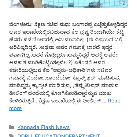
ಬೆಂಗಳೂರು: ಶಿಕ್ಷಣ ಸಚಿವ ಮಧು ಬಂಗಾರಪ್ಪ ಎಚ್ಚೆತ್ತುಕೊಳ್ಳದಿದ್ದರೆ
ಅವರ ಇಲಾಖೆಯಲ್ಲಿರಬಹುದಾದ ಕೆಲ ಭ್ರಷ್ಟ ರಿಂದಾಗಿಯೇ ಕೆಟ್ಟ
ಹೆಸರು ಪಡೆಯೋದರಲ್ಲಿ ಅನುಮಾನವಿಲ್ಲ. (ಈ ವಿಷಯದ ಬಗ್ಗೆ
ಅರಿವಿಲ್ಲದಿದ್ದರೆ…ಅಥವಾ ಅವರ ಗಮನಕ್ಕೆ ಬಾರದೆ ಇದ್ದರೆ
ಪರ್ವಾಗಿಲ್ಲ..ಆದರೆ ಗೊತ್ತಿದ್ದರೂ ಸುಮ್ಮನಿದ್ದರೆ ಅದಕ್ಕೆ ಅವರೇ
ಅವಕಾಶ ಮಾಡಿಕೊಟ್ಟಂತಲ್ಲವೇ..?) ಏಕೆಂದರೆ ಅವರ
ಕಚೇರಿಯಲ್ಲಿರುವ ಕೆಲ “ಆಪ್ತರು-ಅಧಿಕಾರಿ”ಗಳು ಸಚಿವರ
ಗಮನಕ್ಕೆ ಬಂದೋ..ಬಾರದೆಯೋ ಟ್ರಾನ್ಸ್‌ ಫರ್‌‌ ಮಾಡಿಸುವ,
ಮಾಡಿದ್ದನ್ನು ಕ್ಯಾನ್ಸಲ್‌ ಮಾಡಿಸುವ, ,ಡೆಪ್ಯುಟೇಷನ್ ಮಾಡುವ
ಡೀಲಿಂಗ್‌ ದಂಧೆಯಲ್ಲಿ ತೊಡಗಿಕೊಂಡಿದ್ದಾರೆನ್ನುವ ಮಾತು
ಕೇಳಿಬರುತ್ತಿದೆ.. ಶಿಕ್ಷಣ ಇಲಾಖೆಯಲ್ಲಿ ಈ ಡೀಲಿಂಗ್‌ …
Read
more
Categories
Kannada Flash News
Tags
DDPU
,
EDUCATIONDEPARTMENT
,