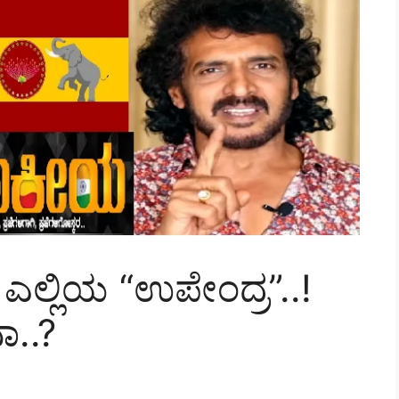
ಎಲ್ಲಿಯ “ಉಪೇಂದ್ರ”..!
ಾ..?