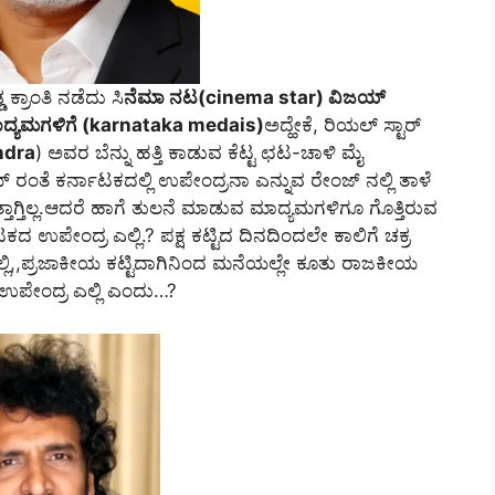
್ರಾಂತಿ ನಡೆದು ಸಿ
ನೆಮಾ ನಟ(cinema star) ವಿಜಯ್‌
ದ್ಯಮಗಳಿಗೆ (karnataka medais)
ಅದ್ಹೇಕೆ, ರಿಯಲ್‌ ಸ್ಟಾರ್‌
ndra
) ಅವರ ಬೆನ್ನು ಹತ್ತಿ ಕಾಡುವ ಕೆಟ್ಟ ಛಟ-ಚಾಳಿ ಮೈ
್‌ ರಂತೆ ಕರ್ನಾಟಕದಲ್ಲಿ ಉಪೇಂದ್ರನಾ ಎನ್ನುವ ರೇಂಜ್‌ ನಲ್ಲಿ ತಾಳೆ
ಾಗ್ತಿಲ್ಲ.ಆದರೆ ಹಾಗೆ ತುಲನೆ ಮಾಡುವ ಮಾದ್ಯಮಗಳಿಗೂ ಗೊತ್ತಿರುವ
ಟಕದ ಉಪೇಂದ್ರ ಎಲ್ಲಿ.? ಪಕ್ಷ ಕಟ್ಟಿದ ದಿನದಿಂದಲೇ ಕಾಲಿಗೆ ಚಕ್ರ
ಎಲ್ಲಿ,,ಪ್ರಜಾಕೀಯ ಕಟ್ಟಿದಾಗಿನಿಂದ ಮನೆಯಲ್ಲೇ ಕೂತು ರಾಜಕೀಯ
ಉಪೇಂದ್ರ ಎಲ್ಲಿ ಎಂದು…?