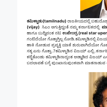
ತಮಿಳ್ನಾಡು(tamilnadu)
ರಾಜಕೀಯದಲ್ಲಿ ಬಹುದೊಡ್ಡ ಕ
(vijay)
ಸಿಎಂ ಆಗುತ್ತಿದ್ದಂತೆ ನಮ್ಮ ಕರ್ನಾಟಕದಲ್ಲಿ
ಮಾ
ಹಾಗೂ ಬುದ್ದಿವಂತ ನಟ
ಉಪೇಂದ್ರ (real star upe
ಗಂಟಿದೆಯೋ ಗೊತ್ತಾಗ್ತಿಲ್ಲ ನೋಡಿ.ತಮಿಳ್ನಾಡಿನಲ್ಲಿ ವಿಜಯ
ಹಾಕಿ ನೋಡುವ ಪ್ರವೃತ್ತಿ ಯಾಕೆ ಶುರುವಾಗಿದೆಯೋ ಗೊತ್ತ
ಸತ್ಯ ಏನು ಗೊತ್ತಾ..?ತಮಿಳ್ನಾಡಿನ ವಿಜಯ್‌ ಎಲ್ಲಿ..ಕರ್ನಾ
ಕಟ್ಟಿಕೊಂಡು ತಮಿಳ್ನಾಡಿನಾದ್ಯಂತ ಅಡ್ಡಾಡಿದ ವಿಜಯ್‌ 
ಬದಲಾವಣೆ ಬಗ್ಗೆ ಪುಂಖಾನುಪುಂಕವಾಗಿ ಮಾತನಾಡುವ 