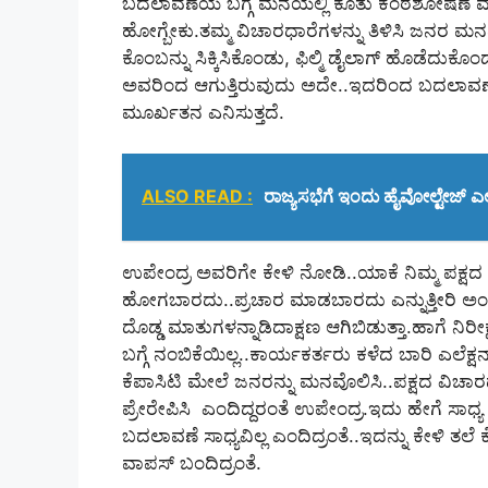
ಬದಲಾವಣೆಯ ಬಗ್ಗೆ ಮನೆಯಲ್ಲಿ ಕೂತು ಕಂಠಶೋಷಣೆ ಮಾಡಿ
ಹೋಗ್ಬೇಕು.ತಮ್ಮ ವಿಚಾರಧಾರೆಗಳನ್ನು ತಿಳಿಸಿ ಜನರ ಮ
ಕೊಂಬನ್ನು ಸಿಕ್ಕಿಸಿಕೊಂಡು, ಫಿಲ್ಮಿ ಡೈಲಾಗ್‌ ಹೊಡೆದುಕ
ಅವರಿಂದ ಆಗುತ್ತಿರುವುದು ಅದೇ..ಇದರಿಂದ ಬದಲಾವಣೆ ಆಗಿ
ಮೂರ್ಖತನ ಎನಿಸುತ್ತದೆ.
ALSO READ :
ರಾಜ್ಯಸಭೆಗೆ ಇಂದು ಹೈವೋಲ್ಟೇಜ್ ಎಲ
ಉಪೇಂದ್ರ ಅವರಿಗೇ ಕೇಳಿ ನೋಡಿ..ಯಾಕೆ ನಿಮ್ಮ ಪಕ್
ಹೋಗಬಾರದು..ಪ್ರಚಾರ ಮಾಡಬಾರದು ಎನ್ನುತ್ತೀರಿ ಅಂಥ.
ದೊಡ್ಡ ಮಾತುಗಳನ್ನಾಡಿದಾಕ್ಷಣ ಆಗಿಬಿಡುತ್ತಾ.ಹಾಗೆ ನಿರೀಕ್
ಬಗ್ಗೆ ನಂಬಿಕೆಯಿಲ್ಲ..ಕಾರ್ಯಕರ್ತರು ಕಳೆದ ಬಾರಿ ಎಲೆಕ್ಷನ
ಕೆಪಾಸಿಟಿ ಮೇಲೆ ಜನರನ್ನು ಮನವೊಲಿಸಿ..ಪಕ್ಷದ ವಿಚಾ
ಪ್ರೇರೇಪಿಸಿ ಎಂದಿದ್ದರಂತೆ ಉಪೇಂದ್ರ.ಇದು ಹೇಗೆ ಸಾ
ಬದಲಾವಣೆ ಸಾಧ್ಯವಿಲ್ಲ ಎಂದಿದ್ರಂತೆ..ಇದನ್ನು ಕೇಳಿ ತಲ
ವಾಪಸ್‌ ಬಂದಿದ್ರಂತೆ.