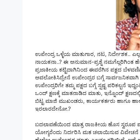
ಉಪೇಂದ್ರ ಒಳ್ಳೆಯ ಮಾತುಗಾರ, ನಟ, ನಿರ್ದೇಶಕ.. ಎಲ್ಲ
ನಾಯಕನಾ..? ಈ ಅನುಮಾನ-ಪ್ರಶ್ನೆ ನಮಗೆಲ್ಲರಿಗಿಂತ ಹೆಚ
ಪ್ರಜಾಕೀಯ ಕಟ್ಟಿದಾಗಿನಿಂದ ಈವರೆಗಿನ ಪಕ್ಷದ ಬೆಳವಣಿ
ಅವಲೋಕಿಸಿದ್ರೇನೆ ಉಪೇಂದ್ರರ ಬಗ್ಗೆ ಸಾರ್ವಜನಿಕವಾಗಿ
ಉಪೇಂದ್ರರಿಗೇ ತಮ್ಮ ಪಕ್ಷದ ಬಗ್ಗೆ ಸ್ಷಷ್ಟ ಪರಿಕಲ್ಪನೆ ಇದ್ದಂ
ಒಂದ್‌ ಕ್ಷಣಕ್ಕೆ ಮಾತನಾಡಿದ ಮಾತು, ಇನ್ನೊಂದ್‌ ಕ್ಷಣದಲ
ಬಿಟ್ಟ ಮಾಜಿ ಮುಖಂಡರು, ಕಾರ್ಯಕರ್ತರು ಹಾಗೂ ಹಾಲಿ 
ಇರಲಾರದೇನೋ.?
ಬದಲಾವಣೆಯಿಂದ ಮಾತ್ರ ರಾಜಕೀಯ ಹೊಸ ಸ್ವರೂಪ ಪ
ಯೋಗ್ಯರೆಂದು ನಿರ್ದರಿಸಿ ಮತ ಚಲಾಯಿಸುವ ವಿವೇಚನೆ ಬರಬ