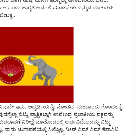
ಜನರ ಬಳಿಗೆ ನಾವು ಹೋಗಿ ಇದನ್ನೆಲ್ಲಾ ಹೇಳಬಾರದು..ಜನರೇ
ಕು.ಆ ಒಂದು ಜಾಗೃತಿ ಅವರಲ್ಲಿ ಮೂಡಬೇಕು ಎನ್ನುವ ಮಾತುಗಳು
ುತ್ತೆ..
ತ್ತಿರುವುದೇ ಇದು. ಅಭ್ಯರ್ಥಿಯನ್ನೇ ನೋಡದ ಮತದಾರರು ಗೊಂದಲಕ್ಕೆ
ನ್ನೆಲ್ಲಾ ಬಿಟ್ಟು ಪ್ರಾಕ್ಟಿಕಲ್ಲಾಗಿ ಉಪೇಂದ್ರ ಪ್ರಜಾಕೀಯ ಪಕ್ಷವನ್ನು
ದಲಾವಣೆ ನಿರೀಕ್ಷೆ ಮಾಡೋದರಲ್ಲಿ ಅರ್ಥವಿದೆ.ಅದನ್ನು ಬಿಟ್ಟು
ು ಚುನಾವಣೆಯಲ್ಲಿ ನಿಲ್ಲೊಲ್ಲ..ನೀವ್‌ ನಿಮ್‌ ನಿಮ್‌ ಕೆಪಾಸಿಟಿ