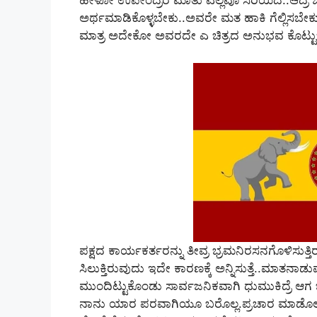
ಹೇಳೋ ಉಪೇಂದ್ರರ ಮಾತು ಎಲ್ಲವೂ ಸರಿಯಿದೆ..ಆದ್ರೆ 
ಅರ್ಥಮಾಡಿಕೊಳ್ಳಬೇಕು..ಅವರೇ ಮತ ಹಾಕಿ ಗೆಲ್ಲಿಸಬೇ
ಮಾತ್ರ ಅದೇಕೋ ಅವರದೇ ಎ ಚಿತ್ರದ ಅನುಭವ ಕೊಟ್ಟುಬಿಡ
ಪಕ್ಷದ ಕಾರ್ಯಕರ್ತರನ್ನು ತೀವ್ರ ಭ್ರಮನಿರಸನಗೊಳಿಸು
ಸಿಲುಕ್ತಿರುವುದು ಇದೇ ಕಾರಣಕ್ಕೆ ಅನ್ನಿಸುತ್ತೆ..ಮಾತನಾಡುವುದ
ಮುಂದಿಟ್ಟುಕೊಂಡು ಸಾರ್ವಜನಿಕವಾಗಿ ಧುಮುಕಿದ್ರೆ ಆಗ ಬ
ನಾನು ಯಾರ ಪರವಾಗಿಯೂ ಬರೊಲ್ಲ.ಪ್ರಚಾರ ಮಾಡೊಲ್ಲ..ನಾನ