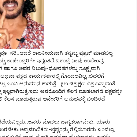
ವೂ ಸರಿ..ಆದರೆ ರಾಜಕೀಯವಾಗಿ ತನ್ನನ್ನು ಪ್ರೂವ್‌ ಮಾಡಬಲ್ಲ
್ಚು ಉಪೇಂದ್ರರಿಗೇ ಇದ್ದಂತಿದೆ.ಏಕಂದ್ರೆ ನೀವು ಉಪೇಂದ್ರ
ಗೆ ಹಾಗೂ ಅವರ ನಿಲುವು-ಧೋರಣೆಗಳನ್ನು ಸೂಕ್ಷ್ಮವಾಗಿ
 ಅಥವಾ ಪಕ್ಷದ ಕಾರ್ಯಕರ್ತರಲ್ಲಿ ಗೊಂದಲವಿಲ್ಲ..ಬದಲಿಗೆ
ತಿಲ್ಲ ಎಂಬ ಅನುಮಾನ ಕಾಡುತ್ತೆ. .ಕ್ಷಣ ಚಿತ್ತ.ಕ್ಷಣ ಪಿತ್ತ ಎನ್ನುವಂತೆ
್ಲಿ ಇಲ್ಲವಾಗಿರುತ್ತೆ.ಇದು ಅವರೊಂದಿಗೆ ಕೆಲಸ ಮಾಡಲಾಗದೆ ಪಕ್ಷವನ್ನೇ
ಕೆಲಸ ಮಾಡುತ್ತಿರುವ ಅನೇಕರಿಗೆ ಅನುಭವಕ್ಕೆ ಬಂದಿರದೆ
ಡೆಯಬಲ್ಲದು..ಜನರು ಮೊದಲು ಜಾಗೃತರಾಗಬೇಕು. ಯಾರು
ೇಕು.ಅಪ್ರಮಾಣಿಕರು-ಭ್ತಷ್ಟರನ್ನು ಗೆಲ್ಲಿಸಬಾರದು ಎಂದೆಲ್ಲಾ