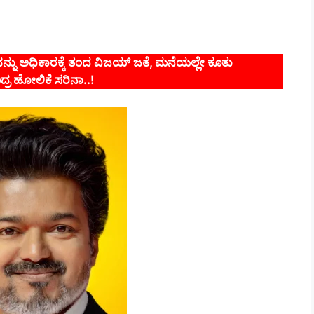
್ಷವನ್ನು ಅಧಿಕಾರಕ್ಕೆ ತಂದ ವಿಜಯ್‌ ಜತೆ, ಮನೆಯಲ್ಲೇ ಕೂತು
ರ ಹೋಲಿಕೆ ಸರಿನಾ..!