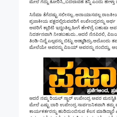
ಮೇಲೆ ಗೆದ್ದು ತೋರಿಸಿ,,ಬದಲಾವಣೆ ತನ್ನಿ ಎಂದು ಹೇಳ್ತ
ಸಿನೆಮಾ ತೆಗೆದಷ್ಟು ಸಲೀಸಲ್ಲ..ಅನಾಯಾಸವಲ್ಲ ರಾಜ
ಪ್ರಜಾಕೀಯ ಪಕ್ಷದಲ್ಲಿರುವವರಿಗೆ ಉಪೇಂದ್ರರನ್ನು ಅರ್ಥ ಮ
ಅವರಿಗೆ ಕ್ಲಾರಿಟಿ ಇದ್ದಂತಿಲ್ಲ.ಹೀಗೆ ಹೇಳಿದ್ರೆ ಬಹುಷಃ
ನಿದರ್ಶನವಾಗಿ ನೀಡಬಹುದು..ಆದರೆ ನೆನಪಿರಲಿ, ವಿಜಯ್‌ ಪ
ತಿಂಡಿ-ನಿದ್ದೆ ಎಲ್ಲವನ್ನು ಬಿಟ್ಟು ಅಡ್ಡಾಡಿದ್ರು.ಅದೊಂದು
ಮೇಲೆಯೇ ಅವರನ್ನು ವಿಜಯ್‌ ಅವರನ್ನು ನಂಬಿದ್ದು, ಅಭೂ
ಆದರೆ ನಮ್ಮ ರಿಯಲ್‌ ಸ್ಟಾರ್‌ ಉಪೇಂದ್ರ ಅವರ ಮನಸ್ಥಿತಿ 
ಮೇಲೆ ಎಷ್ಟು ಬಾರಿ ಉಪೇಂದ್ರ ಸಾರ್ವಜನಿಕವಾಗಿ ತಮ್ಮ ಪ
ಕಾರ್ಯಕರ್ತರನ್ನು ಹುರಿದುಂಬಿಸುವ ಕೆಲಸ ಮಾಡಿದ್ದಾ