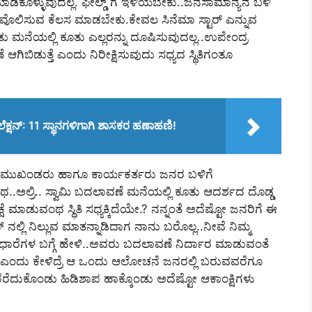
ಕೊಳ್ಳುವುದಲ್ಲ. ಫೀಲ್ಡ್‌ ಗೆ ಇಳಿಯಬೇಕು..ಜನಸಾಮಾನ್ಯನ ಬಳಿ
ನವೊಲಿಸುವ ಕೆಲಸ ಮಾಡಬೇಕು.ಕೇವಲ ಸಿನೆಮಾ ಸ್ಟಾರ್‌ ಎನ್ನುವ
ೊಂಡು ಮನೆಯಲ್ಲಿ ಕೂತು ಎಲ್ಲರನ್ನು ದೂಷಿಸುವುದಲ್ಲ..ಉಪೇಂದ್ರ
ಬಿಡುತ್ತೆ ಎಂದು ನಿರೀಕ್ಷಿಸುವುದು ಸಧ್ಯದ ಸ್ಥಿತಿಗಂತೂ
ೆಕ್ಷನ್: 11 ಸ್ಥಾನಗಳಿಗಾಗಿ ಶಾಸಕರ ಹಣಾಹಣಿ!
ಷದ ಮುಖಂಡರು ಹಾಗೂ ಕಾರ್ಯಕರ್ತರು ಜನರ ಬಳಿಗೆ
.ಅಲ್ರಿ.. ಸ್ವಾಮಿ ಬದಲಾವಣೆ ಮನೆಯಲ್ಲಿ ಕೂತು ಆದರ್ಶದ ದೊಡ್ಡ
ಷೆ ಮಾಡುವಂಥ ಸ್ಥಿತಿ ಸಧ್ಯಕ್ಕಿದೆಯೇ.? ನನ್ನಂತೆ ಅದೆಷ್ಟೋ ಜನರಿಗೆ ಈ
್‌ ನಲ್ಲಿ ನಿಲ್ಲುವ ಮಾತನ್ನಾಡಿದಾಗ ನಾನು ಬರೊಲ್ಲ..ನೀವೆ ನಿಮ್ಮ
ರಧಾರೆಗಳ ಬಗ್ಗೆ ಹೇಳಿ..ಅವರು ಬದಲಾವಣೆ ನಿರ್ದಾರ ಮಾಡುವಂತೆ
ಧ್ಯ ಎಂದು ಕೇಳಿದ್ರೆ ಆ ಒಂದು ಆಲೋಚನೆ ಜನರಲ್ಲಿ ಬರುವವರೆಗೂ
ೆ ಕೆರೆದುಕೊಂಡು ಹಿಡಿಶಾಪ ಹಾಕ್ಕೊಂಡು ಅದೆಷ್ಟೋ ಆಕಾಂಕ್ಷಿಗಳು