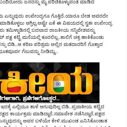
ಾ ಬಂದಿರೋದು ಜನರನ್ನು ಮೈ ಪರಿಚಿಕೊಳ್ಳುವಂತೆ ಮಾಡಿದೆ
ಕೀಯ ಎನ್ನುವುದು ಉಪೇಂದ್ರಗೂ ಗೊತ್ತಿದೆ.ಯಾರೂ ಬೇಡ ಅವರದೇ
ಾಡಿಕೊಳ್ಳಲು ಆಗ್ತಿಲ್ಲ.ಅಷ್ಟೇ ಏಕೆ ಈ ವಿಷಯದಲ್ಲಿ ಸ್ವತಃ ಉಪೇಂದ್ರ
 ಅವರು ತಮಿಳ್ನಾಡಿನಲ್ಲಿ ಬದಲಾದ ರಾಜಕೀಯ ಸನ್ನಿವೇಶವನ್ನು
ಕ್ಷ ಕಟ್ಟಿ ಮನೆಯಲ್ಲಿ ಕೂರಲಿಲ್ಲ..ಕಾಲಿಗೆ ಚಕ್ರ ಹಾಕಿಕೊಂಡು
 ತಪಸ್ಸು ಬಿಡಿ..ಆ ಕಠಿಣ ಪರಿಶ್ರಮ ಅಲ್ಲಿನ ಮತದಾರರಿಗೆ ಗೊತ್ತಾದ
ತಪೂರ್ವ ಗೆಲುವನ್ನು ನೀಡಿದ್ದು..
ಇದಕ್ಕೆ ಎಲ್ಲಿಯೂ ತಾಳೆ ಆಗುವುದಿಲ್ಲ ಬಿಡಿ..ಪ್ರಜಾಕೀಯ ಕಟ್ಟಿದ
ಕ್ಷದ ಕಾರ್ಯಕ್ರಮ ಮಾಡಿದ್ದಾರೆ.ಸಮಾವೇಶ ನಡೆಸಿದ್ದಾರೆ.ಪಕ್ಷದ
ರೆ ಎನ್ನುವುದನ್ನು ಅವರ ಬಳಿಯೇ ಕೇಳಿ.ಮುಖಂಡ ಎನಿಸಿಕೊಂಡಾತ