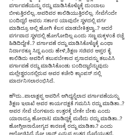
ವರ್ಗಾವಣೆಯನ್ನು ರದ್ದು ಮಾಡಿಸಿಕೊಳ್ಳೊಕ್ಕೆ ದುಂಬಾಲು
ಬೀಳುತ್ತಿರಲಿಲ್ಲ..ಅವರಿವರ ಕಾಲಿಡಿಯುತ್ತಿರಲಿಲ್ಲ. ಸೇವೆಗೆಂದೇ
ಬಂದಿದ್ದರೆ ಅವರು ಸರ್ಕಾರ ಯಾವುದೇ ಸ್ಥಳದಲ್ಲಿ ವರ್ಗ
ಮಾಡಿದ್ರೂ ಅಲ್ಲಿ ಹೋಗಿ ಕೆಲಸ ಮಾಡಬೇಕಿತ್ತಲ್ವಾ..? ಆದರೆ
ವರ್ಗವಾದ ಸ್ಥಳದಲ್ಲಿ ಹೋಗೋದಿಲ್ಲ ಎಂದು ಸಣ್ಣ ಮಕ್ಕಳಂತೆ ರಚ್ಚೆ
ಹಿಡಿದಿದ್ದೇಕೆ..? ವರ್ಗಾವಣೆ ರದ್ದು ಮಾಡಿಸಿಕೊಳ್ಳೊಕ್ಕೆ ಎಂಥಾ
ನಿರ್ದಾರಕ್ಕೂ ಸಿದ್ದ ಎಂದು ಹೇಳಿ,ಶಿಕ್ಷಣ ಸಚಿವರ ಆಪ್ತರ ಕೈ
ಕಾಲಿಡಿದು ಅವರಿಗೆ ತಲುಪಬೇಕಾದ ಪ್ರಸಾದವನ್ನು ತಲುಪಿಸಿ
ವರ್ಗಾವಣೆ ರದ್ದು ಮಾಡಿಸಿಕೊಂಡು ಬಂದಿದ್ದಾರೆನ್ನುವುದು
ಮಲ್ಲೇಶ್ವರಂನಲ್ಲಿರುವ ಅವರ ಕಚೇರಿ ಕ್ಯಾಂಪಸ್‌ ನಲ್ಲಿ
ಮಾರ್ದನಿಸಲಾರಂಭಿಸಿದೆ.
ಹೌದು..ಪಾಲಾಕ್ಷಪ್ಪ ಅವರಿಗೆ ಆಗಿದ್ದನ್ನೆಲಾದ ವರ್ಗಾವಣೆಯನ್ನು
ಶಿಕ್ಷಣ ಇಲಾಖೆ ಅವರ ಕಾರ್ಯದಕ್ಷತೆ ಗಮನಿಸಿ ರದ್ದು ಮಾಡಿತಾ..?
ಅವರ ಸೇವೆ ಬೆಂಗಳೂರು ಉತ್ತರಕ್ಕೆ ಬೇಕೇ ಬೇಕು ಎಂದು
ಯಾರಾದ್ರೂ ಹೋರಾಟ ಮಾಡಿದ್ದಕ್ಕೆ ಮಣಿದು ರದ್ದು ಮಾಡಿತಾ..?
ಹೋಗ್ಲಿಅನಾರೋಗ್ಯದ ಕಾರಣಕ್ಕೆ ರದ್ದು ಮಾಡಿತಾ.? ಎಂದು
ಆಲೋಚಿಸಿದ್ರೆ ನೋ ಚಾನ್ಸ್‌ ಎನ್ನುವ ಉತ್ತರ ದೊರೆಯುತ್ತದೆ.