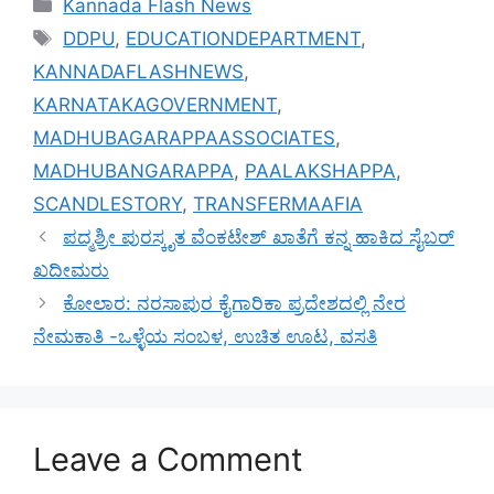
Categories
Kannada Flash News
Tags
DDPU
,
EDUCATIONDEPARTMENT
,
KANNADAFLASHNEWS
,
KARNATAKAGOVERNMENT
,
MADHUBAGARAPPAASSOCIATES
,
MADHUBANGARAPPA
,
PAALAKSHAPPA
,
SCANDLESTORY
,
TRANSFERMAAFIA
ಪದ್ಮಶ್ರೀ ಪುರಸ್ಕೃತ ವೆಂಕಟೇಶ್ ಖಾತೆಗೆ ಕನ್ನ ಹಾಕಿದ ಸೈಬರ್
ಖದೀಮರು
ಕೋಲಾರ: ನರಸಾಪುರ ಕೈಗಾರಿಕಾ ಪ್ರದೇಶದಲ್ಲಿ ನೇರ
ನೇಮಕಾತಿ -ಒಳ್ಳೆಯ ಸಂಬಳ, ಉಚಿತ ಊಟ, ವಸತಿ
Leave a Comment