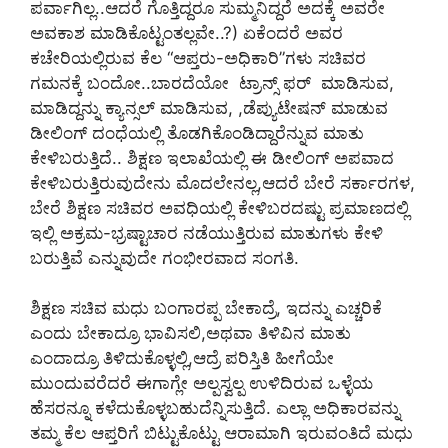
ಪರ್ವಾಗಿಲ್ಲ..ಆದರೆ ಗೊತ್ತಿದ್ದರೂ ಸುಮ್ಮನಿದ್ದರೆ ಅದಕ್ಕೆ ಅವರೇ
ಅವಕಾಶ ಮಾಡಿಕೊಟ್ಟಂತಲ್ಲವೇ..?) ಏಕೆಂದರೆ ಅವರ
ಕಚೇರಿಯಲ್ಲಿರುವ ಕೆಲ “ಆಪ್ತರು-ಅಧಿಕಾರಿ”ಗಳು ಸಚಿವರ
ಗಮನಕ್ಕೆ ಬಂದೋ..ಬಾರದೆಯೋ ಟ್ರಾನ್ಸ್‌ ಫರ್‌‌ ಮಾಡಿಸುವ,
ಮಾಡಿದ್ದನ್ನು ಕ್ಯಾನ್ಸಲ್‌ ಮಾಡಿಸುವ, ,ಡೆಪ್ಯುಟೇಷನ್ ಮಾಡುವ
ಡೀಲಿಂಗ್‌ ದಂಧೆಯಲ್ಲಿ ತೊಡಗಿಕೊಂಡಿದ್ದಾರೆನ್ನುವ ಮಾತು
ಕೇಳಿಬರುತ್ತಿದೆ.. ಶಿಕ್ಷಣ ಇಲಾಖೆಯಲ್ಲಿ ಈ ಡೀಲಿಂಗ್‌ ಅಪವಾದ
ಕೇಳಿಬರುತ್ತಿರುವುದೇನು ಮೊದಲೇನಲ್ಲ,ಆದರೆ ಬೇರೆ ಸರ್ಕಾರಗಳ,
ಬೇರೆ ಶಿಕ್ಷಣ ಸಚಿವರ ಅವಧಿಯಲ್ಲಿ ಕೇಳಿಬರದಷ್ಟು ಪ್ರಮಾಣದಲ್ಲಿ
ಇಲ್ಲಿ ಅಕ್ರಮ-ಭ್ರಷ್ಟಾಚಾರ ನಡೆಯುತ್ತಿರುವ ಮಾತುಗಳು ಕೇಳಿ
ಬರುತ್ತಿವೆ ಎನ್ನುವುದೇ ಗಂಭೀರವಾದ ಸಂಗತಿ.
ಶಿಕ್ಷಣ ಸಚಿವ ಮಧು ಬಂಗಾರಪ್ಪ ಬೇಕಾದ್ರೆ, ಇದನ್ನು ಎಚ್ಚರಿಕೆ
ಎಂದು ಬೇಕಾದ್ರೂ ಭಾವಿಸಲಿ,ಅಥವಾ ತಿಳಿವಿನ ಮಾತು
ಎಂದಾದ್ರೂ ತಿಳಿದುಕೊಳ್ಳಲ್ಲಿ,ಆದ್ರೆ ಪರಿಸ್ತಿತಿ ಹೀಗೆಯೇ
ಮುಂದುವರೆದರೆ ಈಗಾಗ್ಲೇ ಅಲ್ಪಸ್ವಲ್ಪ ಉಳಿದಿರುವ ಒಳ್ಳೆಯ
ಹೆಸರನ್ನೂ ಕಳೆದುಕೊಳ್ಳಬಹುದೆನ್ನಿಸುತ್ತಿದೆ. ಎಲ್ಲಾ ಅಧಿಕಾರವನ್ನು
ತಮ್ಮ ಕೆಲ ಆಪ್ತರಿಗೆ ಬಿಟ್ಟುಕೊಟ್ಟು ಆರಾಮಾಗಿ ಇರುವಂತಿದೆ ಮಧು