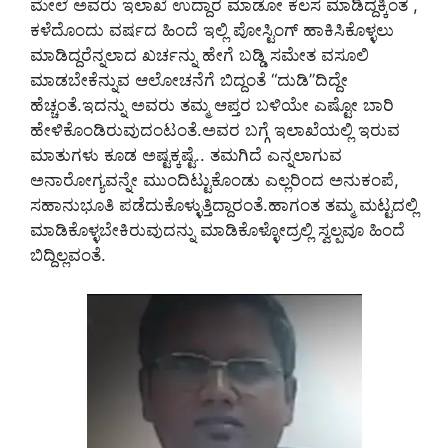
ಮೇಲೆ ಅವರು ಇಲಾಖೆ ಉದ್ದಾರ ಮಾಡೋ ಕೆಲಸ ಮಾಡಿದ್ದಕ್ಕಿಂತ ,
ಕಳೆದೊಂದು ವರ್ಷದ ಹಿಂದೆ ಇಲ್ಲಿ ಪೋಸ್ಟಿಂಗ್‌ ಹಾಕಿಸಿಕೊಳ್ಳಲು
ಮಾಡಿದ್ದರೆನ್ನಲಾದ ಖರ್ಚನ್ನು ಹೇಗೆ ಬಡ್ಡಿ ಸಮೇತ ವಸೂಲಿ
ಮಾಡಬೇಕೆನ್ನುವ ಆಲೋಚನೆಗೆ ಬಿದ್ದಂತೆ “ದುಡಿ”ದಿದ್ದೇ
ಹೆಚ್ಚಂತೆ.ಇದನ್ನು ಅವರು ತಮ್ಮ ಆಪ್ತರ ಬಳಿಯೇ ಎಷ್ಟೋ ಬಾರಿ
ಹೇಳಿಕೊಂಡಿರುವುದಂಟಂತೆ.ಅವರ ಬಗ್ಗೆ ಇಲಾಖೆಯಲ್ಲಿ ಇರುವ
ಮಾತುಗಳು ಕೂಡ ಅಷ್ಟಕ್ಕಷ್ಟೆ.. ತಮಗಿದೆ ಎನ್ನಲಾಗುವ
ಅನಾರೋಗ್ಯವನ್ನೇ ಮುಂದಿಟ್ಟುಕೊಂಡು ಎಲ್ಲರಿಂದ ಅನುಕಂಪೆ,
ಸಹಾನುಭೂತಿ ಪಡೆದುಕೊಳ್ಳುತ್ತಿದ್ದಾರಂತೆ.ಹಾಗಂತ ತಮ್ಮ ಮಟ್ಟದಲ್ಲಿ
ಮಾಡಿಕೊಳ್ಳಬೇಕಿರುವುದನ್ನು ಮಾಡಿಕೊಳ್ಳೋದ್ರಲ್ಲಿ ಸ್ವಲ್ಪವೂ ಹಿಂದೆ
ಬಿದ್ದಿಲ್ಲವಂತೆ.