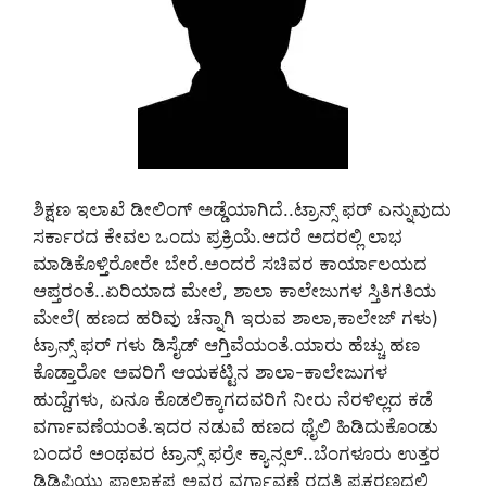
ಶಿಕ್ಷಣ ಇಲಾಖೆ ಡೀಲಿಂಗ್‌ ಅಡ್ಡೆಯಾಗಿದೆ..ಟ್ರಾನ್ಸ್‌ ಫರ್‌ ಎನ್ನುವುದು
ಸರ್ಕಾರದ ಕೇವಲ ಒಂದು ಪ್ರಕ್ರಿಯೆ.ಆದರೆ ಅದರಲ್ಲಿ ಲಾಭ
ಮಾಡಿಕೊಳ್ತಿರೋರೇ ಬೇರೆ.ಅಂದರೆ ಸಚಿವರ ಕಾರ್ಯಾಲಯದ
ಆಪ್ತರಂತೆ..ಏರಿಯಾದ ಮೇಲೆ, ಶಾಲಾ ಕಾಲೇಜುಗಳ ಸ್ತಿತಿಗತಿಯ
ಮೇಲೆ( ಹಣದ ಹರಿವು ಚೆನ್ನಾಗಿ ಇರುವ ಶಾಲಾ,ಕಾಲೇಜ್‌ ಗಳು)
ಟ್ರಾನ್ಸ್‌ ಫರ್‌ ಗಳು ಡಿಸೈಡ್‌ ಆಗ್ತಿವೆಯಂತೆ.ಯಾರು ಹೆಚ್ಚು ಹಣ
ಕೊಡ್ತಾರೋ ಅವರಿಗೆ ಆಯಕಟ್ಟಿನ ಶಾಲಾ-ಕಾಲೇಜುಗಳ
ಹುದ್ದೆಗಳು, ಏನೂ ಕೊಡಲಿಕ್ಕಾಗದವರಿಗೆ ನೀರು ನೆರಳಿಲ್ಲದ ಕಡೆ
ವರ್ಗಾವಣೆಯಂತೆ.ಇದರ ನಡುವೆ ಹಣದ ಥೈಲಿ ಹಿಡಿದುಕೊಂಡು
ಬಂದರೆ ಅಂಥವರ ಟ್ರಾನ್ಸ್‌ ಫರ್ರೇ ಕ್ಯಾನ್ಸಲ್..ಬೆಂಗಳೂರು ಉತ್ತರ
ಡಿಡಿಪಿಯು ಪಾಲಾಕ್ಷಪ್ಪ ಅವರ ವರ್ಗಾವಣೆ ರದ್ದತಿ ಪ್ರಕರಣದಲ್ಲಿ