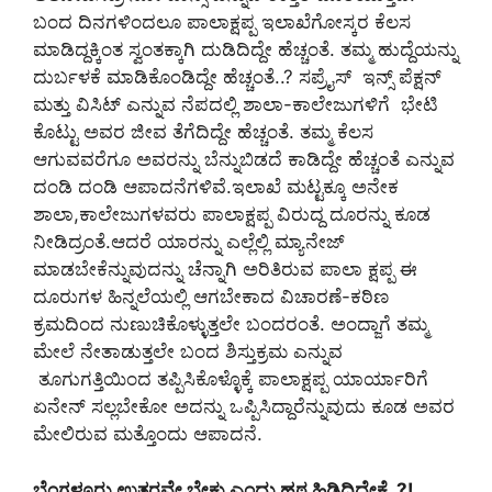
ಬಂದ ದಿನಗಳಿಂದಲೂ ಪಾಲಾಕ್ಷಪ್ಪ ಇಲಾಖೆಗೋಸ್ಕರ ಕೆಲಸ
ಮಾಡಿದ್ದಕ್ಕಿಂತ ಸ್ವಂತಕ್ಕಾಗಿ ದುಡಿದಿದ್ದೇ ಹೆಚ್ಚಂತೆ. ತಮ್ಮ ಹುದ್ದೆಯನ್ನು
ದುರ್ಬಳಕೆ ಮಾಡಿಕೊಂಡಿದ್ದೇ ಹೆಚ್ಚಂತೆ..? ಸಪ್ರೈಸ್‌ ಇನ್ಸ್‌ ಪೆಕ್ಷನ್
ಮತ್ತು ವಿಸಿಟ್‌ ಎನ್ನುವ ನೆಪದಲ್ಲಿ‌ ಶಾಲಾ-ಕಾಲೇಜುಗಳಿಗೆ ಭೇಟಿ
ಕೊಟ್ಟು ಅವರ ಜೀವ ತೆಗೆದಿದ್ದೇ ಹೆಚ್ಚಂತೆ. ತಮ್ಮ ಕೆಲಸ
ಆಗುವವರೆಗೂ ಅವರನ್ನು ಬೆನ್ನುಬಿಡದೆ ಕಾಡಿದ್ದೇ ಹೆಚ್ಚಂತೆ ಎನ್ನುವ
ದಂಡಿ ದಂಡಿ ಆಪಾದನೆಗಳಿವೆ.ಇಲಾಖೆ ಮಟ್ಟಕ್ಕೂ ಅನೇಕ
ಶಾಲಾ,ಕಾಲೇಜುಗಳವರು ಪಾಲಾಕ್ಷಪ್ಪ ವಿರುದ್ದ ದೂರನ್ನು ಕೂಡ
ನೀಡಿದ್ರಂತೆ.ಆದರೆ ಯಾರನ್ನು ಎಲ್ಲೆಲ್ಲಿ ಮ್ಯಾನೇಜ್‌
ಮಾಡಬೇಕೆನ್ನುವುದನ್ನು ಚೆನ್ನಾಗಿ ಅರಿತಿರುವ ಪಾಲಾ ಕ್ಷಪ್ಪ ಈ
ದೂರುಗಳ ಹಿನ್ನಲೆಯಲ್ಲಿ ಆಗಬೇಕಾದ ವಿಚಾರಣೆ-ಕಠಿಣ
ಕ್ರಮದಿಂದ ನುಣುಚಿಕೊಳ್ಳುತ್ತಲೇ ಬಂದರಂತೆ. ಅಂದ್ಜಾಗೆ ತಮ್ಮ
ಮೇಲೆ ನೇತಾಡುತ್ತಲೇ ಬಂದ ಶಿಸ್ತುಕ್ರಮ ಎನ್ನುವ
ತೂಗುಗತ್ತಿಯಿಂದ ತಪ್ಪಿಸಿಕೊಳ್ಳೊಕ್ಕೆ ಪಾಲಾಕ್ಷಪ್ಪ ಯಾರ್ಯಾರಿಗೆ
ಏನೇನ್‌ ಸಲ್ಲಬೇಕೋ ಅದನ್ನು ಒಪ್ಪಿಸಿದ್ದಾರೆನ್ನುವುದು ಕೂಡ ಅವರ
ಮೇಲಿರುವ ಮತ್ತೊಂದು ಆಪಾದನೆ.
ಬೆಂಗಳೂರು ಉತ್ತರವೇ ಬೇಕು ಎಂದು ಹಠ ಹಿಡಿದಿದ್ದೇಕೆ..?!