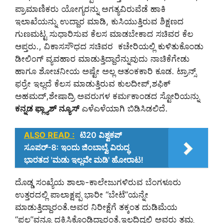
ಪ್ರಾಮಾಣಿಕರು ಯೋಗ್ಯರನ್ನು ಅಗತ್ಯವಿರುವೆಡೆ ಹಾಕಿ
ಇಲಾಖೆಯನ್ನು ಉದ್ದಾರ ಮಾಡಿ, ಕುಸಿಯುತ್ತಿರುವ ಶಿಕ್ಷಣದ
ಗುಣಮಟ್ಟ ಸುಧಾರಿಸುವ ಕೆಲಸ ಮಾಡಬೇಕಾದ ಸಚಿವರ ಕೆಲ
ಆಪ್ತರು., ವಿಕಾಸಸೌಧದ ಸಚಿವರ ಕಚೇರಿಯಲ್ಲಿ ಕುಳಿತುಕೊಂಡು
ಡೀಲಿಂಗ್‌ ವ್ಯವಹಾರ ಮಾಡುತ್ತಿದ್ದಾರೆನ್ನುವುದು ನಾಚಿಕೆಗೇಡು
ಹಾಗೂ ಶೋಚನೀಯ ಅಷ್ಟೇ ಅಲ್ಲ ಆತಂಕಕಾರಿ ಕೂಡ. ಟ್ರಾನ್ಸ್‌
ಫರ್ರೇ ಇಲ್ಲದೆ ಕೆಲಸ ಮಾಡುತ್ತಿರುವ ಕುಲದೀಪ್‌,ಶಫಿಕ್‌
ಅಹಮದ್‌,ಶೇಷಾದ್ರಿ ಅವರುಗಳ ಕರ್ಮಕಾಂಡದ ಸ್ಟೋರಿಯನ್ನು
ಕನ್ನಡ ಫ್ಲ್ಯಾಶ್‌ ನ್ಯೂಸ್‌
ಎಳೆಎಳೆಯಾಗಿ ಬಿಡಿಸಿಡಲಿದೆ.
ALSO READ :
ಟಿ20 ವಿಶ್ವಕಪ್
ಸೂಪರ್-8: ಇಂದು ಜಿಂಬಾಬ್ವೆ ವಿರುದ್ಧ
ಭಾರತದ 'ಮಡು ಇಲ್ಲವೇ ಮಡಿ' ಹೋರಾಟ!
ದೊಡ್ಡ ಸಂಖ್ಯೆಯ ಶಾಲಾ-ಕಾಲೇಜುಗಳಿರುವ ಬೆಂಗಳೂರು
ಉತ್ತರದಲ್ಲಿ ಪಾಲಾಕ್ಷಪ್ಪ ಭಾರೀ “ಬೇಟೆ”ಯನ್ನೇ
ಮಾಡುತ್ತಿದ್ದಾರಂತೆ.ಅವರ ನಿರೀಕ್ಷೆಗೆ ತಕ್ಕಂತ ದುಡಿಮೆಯ
“ಫಲ”ವನ್ನೂ ದಕ್ಕಿಸಿಕೊಂಡಿದ್ದಾರಂತೆ.ಇಲ್ಲದಿದ್ದಲ್ಲಿ ಅವರು ತಮ್ಮ