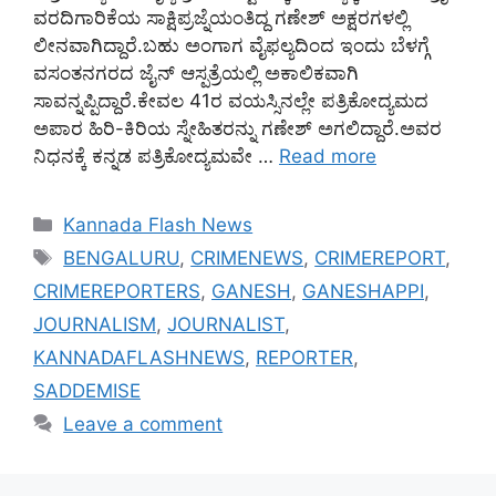
ವರದಿಗಾರಿಕೆಯ ಸಾಕ್ಷಿಪ್ರಜ್ನೆಯಂತಿದ್ದ ಗಣೇಶ್ ಅಕ್ಷರಗಳಲ್ಲಿ
ಲೀನವಾಗಿದ್ದಾರೆ.ಬಹು ಅಂಗಾಗ ವೈಫಲ್ಯದಿಂದ ಇಂದು ಬೆಳಗ್ಗೆ
ವಸಂತನಗರದ ಜೈನ್ ಆಸ್ಪತ್ರೆಯಲ್ಲಿ ಅಕಾಲಿಕವಾಗಿ
ಸಾವನ್ನಪ್ಪಿದ್ದಾರೆ.ಕೇವಲ 41ರ ವಯಸ್ಸಿನಲ್ಲೇ ಪತ್ರಿಕೋದ್ಯಮದ
ಅಪಾರ ಹಿರಿ-ಕಿರಿಯ ಸ್ನೇಹಿತರನ್ನು ಗಣೇಶ್ ಅಗಲಿದ್ದಾರೆ.ಅವರ
ನಿಧನಕ್ಕೆ ಕನ್ನಡ ಪತ್ರಿಕೋದ್ಯಮವೇ …
Read more
Categories
Kannada Flash News
Tags
BENGALURU
,
CRIMENEWS
,
CRIMEREPORT
,
CRIMEREPORTERS
,
GANESH
,
GANESHAPPI
,
JOURNALISM
,
JOURNALIST
,
KANNADAFLASHNEWS
,
REPORTER
,
SADDEMISE
Leave a comment