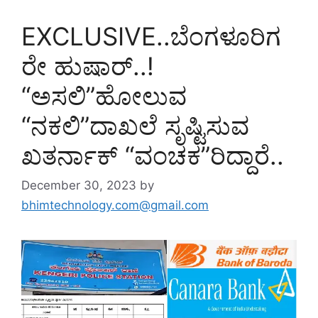
EXCLUSIVE..ಬೆಂಗಳೂರಿಗ
ರೇ ಹುಷಾರ್..!
“ಅಸಲಿ”ಹೋಲುವ
“ನಕಲಿ”ದಾಖಲೆ ಸೃಷ್ಟಿಸುವ
ಖತರ್ನಾಕ್ “ವಂಚಕ”ರಿದ್ದಾರೆ..
December 30, 2023
by
bhimtechnology.com@gmail.com