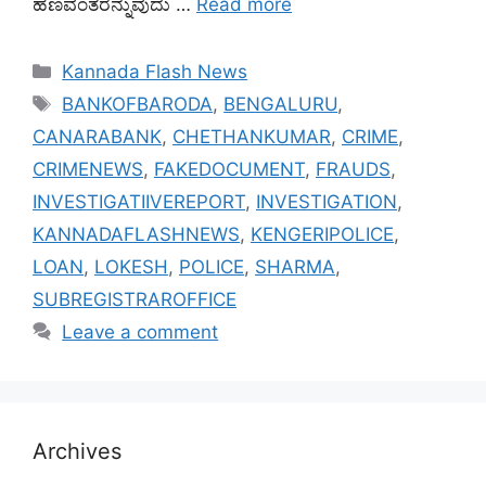
ಹಣವಂತರೆನ್ನುವುದು …
Read more
Categories
Kannada Flash News
Tags
BANKOFBARODA
,
BENGALURU
,
CANARABANK
,
CHETHANKUMAR
,
CRIME
,
CRIMENEWS
,
FAKEDOCUMENT
,
FRAUDS
,
INVESTIGATIIVEREPORT
,
INVESTIGATION
,
KANNADAFLASHNEWS
,
KENGERIPOLICE
,
LOAN
,
LOKESH
,
POLICE
,
SHARMA
,
SUBREGISTRAROFFICE
Leave a comment
Archives