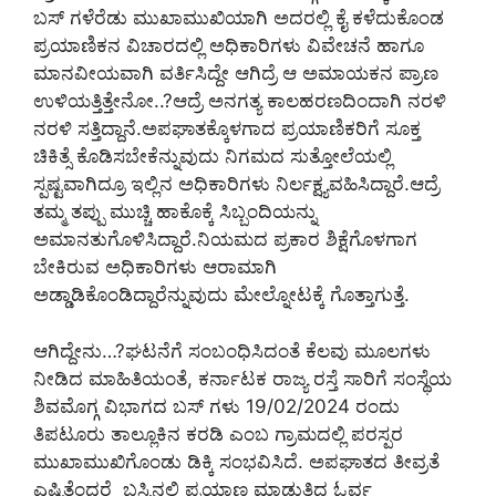
ಬಸ್ ಗಳೆರೆಡು ಮುಖಾಮುಖಿಯಾಗಿ ಅದರಲ್ಲಿ ಕೈ ಕಳೆದುಕೊಂಡ
ಪ್ರಯಾಣಿಕನ ವಿಚಾರದಲ್ಲಿ ಅಧಿಕಾರಿಗಳು ವಿವೇಚನೆ ಹಾಗೂ
ಮಾನವೀಯವಾಗಿ ವರ್ತಿಸಿದ್ದೇ ಆಗಿದ್ರೆ ಆ ಅಮಾಯಕನ ಪ್ರಾಣ
ಉಳಿಯತ್ತಿತ್ತೇನೋ..?ಆದ್ರೆ ಅನಗತ್ಯ ಕಾಲಹರಣದಿಂದಾಗಿ ನರಳಿ
ನರಳಿ ಸತ್ತಿದ್ದಾನೆ.ಅಪಘಾತಕ್ಕೊಳಗಾದ ಪ್ರಯಾಣಿಕರಿಗೆ ಸೂಕ್ತ
ಚಿಕಿತ್ಸೆ ಕೊಡಿಸಬೇಕೆನ್ನುವುದು ನಿಗಮದ ಸುತ್ತೋಲೆಯಲ್ಲಿ
ಸ್ಪಷ್ಟವಾಗಿದ್ರೂ ಇಲ್ಲಿನ ಅಧಿಕಾರಿಗಳು ನಿರ್ಲಕ್ಷ್ಯವಹಿಸಿದ್ದಾರೆ.ಆದ್ರೆ
ತಮ್ಮ ತಪ್ಪು ಮುಚ್ಚಿ ಹಾಕೊಕ್ಕೆ ಸಿಬ್ಬಂದಿಯನ್ನು
ಅಮಾನತುಗೊಳಿಸಿದ್ದಾರೆ.ನಿಯಮದ ಪ್ರಕಾರ ಶಿಕ್ಷೆಗೊಳಗಾಗ
ಬೇಕಿರುವ ಅಧಿಕಾರಿಗಳು ಆರಾಮಾಗಿ
ಅಡ್ಡಾಡಿಕೊಂಡಿದ್ದಾರೆನ್ನುವುದು ಮೇಲ್ನೋಟಕ್ಕೆ ಗೊತ್ತಾಗುತ್ತೆ.
ಆಗಿದ್ದೇನು…?ಘಟನೆಗೆ ಸಂಬಂಧಿಸಿದಂತೆ ಕೆಲವು ಮೂಲಗಳು
ನೀಡಿದ ಮಾಹಿತಿಯಂತೆ, ಕರ್ನಾಟಕ ರಾಜ್ಯ ರಸ್ತೆ ಸಾರಿಗೆ ಸಂಸ್ಥೆಯ
ಶಿವಮೊಗ್ಗ ವಿಭಾಗದ ಬಸ್ ಗಳು 19/02/2024 ರಂದು
ತಿಪಟೂರು ತಾಲ್ಲೂಕಿನ ಕರಡಿ ಎಂಬ ಗ್ರಾಮದಲ್ಲಿ ಪರಸ್ಪರ
ಮುಖಾಮುಖಿಗೊಂಡು ಡಿಕ್ಕಿ ಸಂಭವಿಸಿದೆ. ಅಪಘಾತದ ತೀವ್ರತೆ
ಎಷ್ಟಿತ್ತೆಂದರೆ ಬಸ್ಸಿನಲ್ಲಿ ಪ್ರಯಾಣ ಮಾಡುತ್ತಿದ್ದ ಓರ್ವ