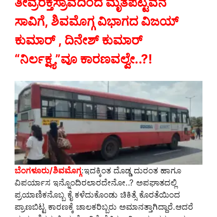
ತೀವ್ರರಕ್ತಸ್ರಾವದಿಂದ ಮೃತಪಟ್ಟವನ
ಸಾವಿಗೆ, ಶಿವಮೊಗ್ಗ ವಿಭಾಗದ ವಿಜಯ್
ಕುಮಾರ್ , ದಿನೇಶ್ ಕುಮಾರ್
“ನಿರ್ಲಕ್ಷ್ಯ”ವೂ ಕಾರಣವಲ್ವೇ..?!
ಬೆಂಗಳೂರು/ಶಿವಮೊಗ್ಗ
:ಇದಕ್ಕಿಂತ ದೊಡ್ಡ ದುರಂತ ಹಾಗೂ
ವಿಪರ್ಯಾಸ ಇನ್ನೊಂದಿರಲಾರದೇನೋ..? ಅಪಘಾತದಲ್ಲಿ
ಪ್ರಯಾಣಿಕನೊಬ್ಬ ಕೈ ಕಳೆದುಕೊಂಡು ಚಿಕಿತ್ಸೆ ಕೊರತೆಯಿಂದ
ಪ್ರಾಣಬಿಟ್ಟ ಕಾರಣಕ್ಕೆ ಚಾಲಕರಿಬ್ಬರು ಅಮಾನತ್ತಾಗಿದ್ದಾರೆ.ಆದರೆ