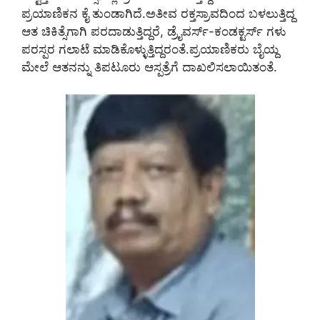
ಪ್ರಯಾಣಿಕನ ಕೈ ತುಂಡಾಗಿದೆ.ಅತೀವ ರಕ್ತಸ್ರಾವದಿಂದ ಬಳಲುತ್ತಿದ್ದ
ಆತ ಚಿಕಿತ್ಸೆಗಾಗಿ ಪರದಾಡುತ್ತಿದ್ದರೆ, ಡ್ರೈವರ್ಸ್-ಕಂಡಕ್ಟರ್ಸ್ ಗಳು
ಪರಸ್ಪರ ಗಲಾಟೆ ಮಾಡಿಕೊಳ್ಳುತ್ತಿದ್ದರಂತೆ.ಪ್ರಯಾಣಿಕರು ಬೈಯ್ದ
ಮೇಲೆ ಆತನನ್ನು ತಿಪಟೂರು ಆಸ್ಪತ್ರೆಗೆ ದಾಖಲಿಸಲಾಯಿತಂತೆ.