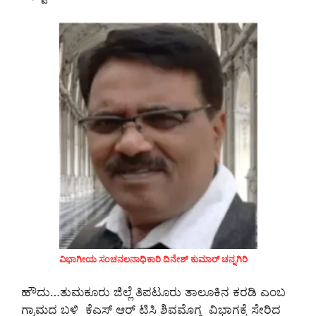
ವಿಭಾಗೀಯ ಸಂಚನಲನಾಧಿಕಾರಿ ದಿನೇಶ್ ಕುಮಾರ್ ಚನ್ನಗಿರಿ
ಹೌದು…ತುಮಕೂರು ಜಿಲ್ಲೆ ತಿಪಟೂರು ತಾಲೂಕಿನ ಕರಡಿ ಎಂಬ
ಗ್ರಾಮದ ಬಳಿ ಕೆಎಸ್ ಆರ್ ಟಿಸಿ ಶಿವಮೊಗ್ಗ ವಿಭಾಗಕ್ಕೆ ಸೇರಿದ