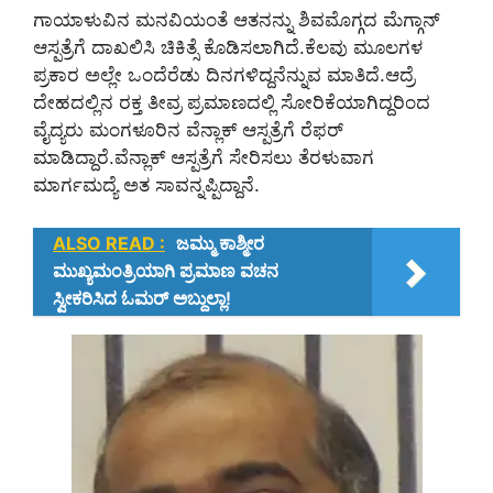
ಗಾಯಾಳುವಿನ ಮನವಿಯಂತೆ ಆತನನ್ನು ಶಿವಮೊಗ್ಗದ ಮೆಗ್ಗಾನ್
ಆಸ್ಪತ್ರೆಗೆ ದಾಖಲಿಸಿ ಚಿಕಿತ್ಸೆ ಕೊಡಿಸಲಾಗಿದೆ.ಕೆಲವು ಮೂಲಗಳ
ಪ್ರಕಾರ ಅಲ್ಲೇ ಒಂದೆರೆಡು ದಿನಗಳಿದ್ದನೆನ್ನುವ ಮಾತಿದೆ.ಆದ್ರೆ
ದೇಹದಲ್ಲಿನ ರಕ್ತ ತೀವ್ರ ಪ್ರಮಾಣದಲ್ಲಿ ಸೋರಿಕೆಯಾಗಿದ್ದರಿಂದ
ವೈದ್ಯರು ಮಂಗಳೂರಿನ ವೆನ್ಲಾಕ್ ಆಸ್ಪತ್ರೆಗೆ ರೆಫರ್
ಮಾಡಿದ್ದಾರೆ.ವೆನ್ಲಾಕ್ ಆಸ್ಪತ್ರೆಗೆ ಸೇರಿಸಲು ತೆರಳುವಾಗ
ಮಾರ್ಗಮದ್ಯೆ ಅತ ಸಾವನ್ನಪ್ಪಿದ್ದಾನೆ.
ALSO READ :
ಜಮ್ಮು ಕಾಶ್ಮೀರ
ಮುಖ್ಯಮಂತ್ರಿಯಾಗಿ ಪ್ರಮಾಣ ವಚನ
ಸ್ವೀಕರಿಸಿದ ಓಮರ್ ಅಬ್ದುಲ್ಲಾ!