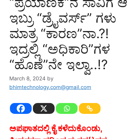
“ಪ್ರಯಾಣಿಕ”ನ ಸಾವಿಗೆ ಆ
ಇಬ್ರು “ಡ್ರೈವರ್ಸ್” ಗಳು
ಮಾತ್ರ “ಕಾರಣ”ನಾ.?!
ಇದ್ರಲ್ಲಿ “ಅಧಿಕಾರಿ”ಗಳ
“ಹೊಣೆ”ನೇ ಇಲ್ವಾ..!?
March 8, 2024
by
bhimtechnology.com@gmail.com
ಅಪಘಾತದಲ್ಲಿ ಕೈ ಕಳೆದುಕೊಂಡು,