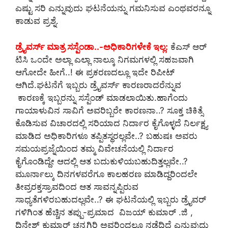
ಎಷ್ಟು ಸರಿ ಎನ್ನುವುದು ಘಟನೆಯನ್ನು ಗಮನಿಸುವ ಎಂಥವರನ್ನೂ
ಕಾಡುವ ಪ್ರಶ್ನೆ.
ಡ್ರೈವರ್ಸ್ ಮಾತ್ರ ಸಸ್ಪೆಂಡಾ..-ಅಧಿಕಾರಿಗಳೇಕೆ ಇಲ್ಲ:
ಕೆಎಸ್ ಆರ್
ಟಿಸಿ ಒಂದೇ ಅಲ್ಲಾ ಎಲ್ಲಾ ನಾಲ್ಕೂ ನಿಗಮಗಳಲ್ಲಿ ಸಹಜವಾಗಿ
ಆಗೋದೇ ಹೀಗೆ..! ಈ ಪ್ರಕರಣದಲ್ಲೂ ಇದೇ ರಿಪೀಟ್
ಆಗಿದೆ.ಘಟನೆಗೆ ಇಬ್ಬರು ಡ್ರೈವರ್ಸ್ ಕಾರಣರಾದರೆನ್ನುವ
ಕಾರಣಕ್ಕೆ ಇಬ್ಬರನ್ನು ಸಸ್ಪೆಂಡ್ ಮಾಡಲಾಯಿತು.ಹಾಗೆಂದು
ಗಾಯಾಳುವಿನ ಸಾವಿಗೆ ಅವರಿಬ್ಬರೇ ಕಾರಣನಾ..? ಸೂಕ್ತ ಚಿಕಿತ್ಸೆ
ಕೊಡಿಸುವ ವಿಚಾರದಲ್ಲಿ ಸರಿಯಾದ ನಿರ್ದಾರ ಕೈಗೊಳ್ಳದೆ ನಿರ್ಲಕ್ಷ್ಯ
ಮಾಡಿದ ಅಧಿಕಾರಿಗಳೂ ತಪ್ಪಿತಸ್ಥರಲ್ಲವೇ..? ಬಹುಷಃ ಅವರು
ಸಮಯಪ್ರಜ್ನೆಯಿಂದ ತಮ್ಮ ವಿವೇಚನೆಯಲ್ಲಿ ನಿರ್ದಾರ
ಕೈಗೊಂಡಿದ್ದೇ ಆದಲ್ಲಿ ಆತ ಬದುಕುಳಿಯಬಹುದಿತ್ತಲ್ಲವೇ..?
ಮೂರ್ನಾಲ್ಕು ದಿನಗಳವರೆಗೂ ಕಾಲಹರಣ ಮಾಡಿದ್ದರಿಂದಲೇ
ತೀವ್ರರಕ್ತಸ್ರಾವದಿಂದ ಆತ ಸಾವನ್ನಪ್ಪಿರುವ
ಸಾಧ್ಯತೆಗಳಿರಬಹುದಲ್ಲವೇ..? ಈ ಘಟನೆಯಲ್ಲಿ ಇಬ್ಬರು ಡ್ರೈವರ್
ಗಳಿಗಿಂತ ಹೆಚ್ಚಿನ ತಪ್ಪು-ಪ್ರಮಾದ ವಿಜಯ್ ಕುಮಾರ್ .ಜಿ ,
ದಿನೇಶ್ ಕುಮಾರ್ ಚನ್ನಗಿರಿ ಅವರಿಂದಲೂ ನಡೆದಿದೆ ಎನ್ನುವುದು