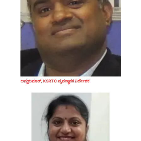
ಅನ್ಬುಕುಮಾರ್, KSRTC ವ್ಯವಸ್ಥಾಪಕ ನಿರ್ದೇಶಕ