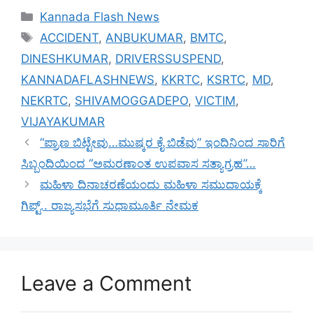
Categories
Kannada Flash News
Tags
ACCIDENT
,
ANBUKUMAR
,
BMTC
,
DINESHKUMAR
,
DRIVERSSUSPEND
,
KANNADAFLASHNEWS
,
KKRTC
,
KSRTC
,
MD
,
NEKRTC
,
SHIVAMOGGADEPO
,
VICTIM
,
VIJAYAKUMAR
“ಪ್ರಾಣ ಬಿಟ್ಟೇವು…ಮುಷ್ಕರ ಕೈ ಬಿಡೆವು” ಇಂದಿನಿಂದ ಸಾರಿಗೆ
ಸಿಬ್ಬಂದಿಯಿಂದ “ಅಮರಣಾಂತ ಉಪವಾಸ ಸತ್ಯಾಗ್ರಹ”…
ಮಹಿಳಾ ದಿನಾಚರಣೆಯಂದು ಮಹಿಳಾ ಸಮುದಾಯಕ್ಕೆ
ಗಿಪ್ಟ್.. ರಾಜ್ಯಸಭೆಗೆ ಸುಧಾಮೂರ್ತಿ ನೇಮಕ
Leave a Comment