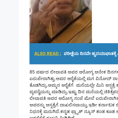
ALSO READ :
ಪರೀಕ್ಷೆಯ ದಿನವೇ ಹೃದಯಾಘಾತಕ್ಕೆ ಪಿ
85 ವರ್ಷದ ಲೀಲಾವತಿ ಅವರ ಆರೋಗ್ಯ ಅನೇಕ ದಿನಗ
ಏರುಪೇರಾಗಿತ್ತು.ಅವರ ಆರೈಕೆಯಲ್ಲಿ ಮಗ ವಿನೋದ್‌ ರಾ
ತೊಡಗಿದ್ರು.ಅಮ್ಮನ ಆರೈಕೆಗೆ ಮನೆಯಲ್ಲೇ ಮಿನಿ ಆಸ್ಪತ್ರ
ವ್ಯವಸ್ಥೆಯನ್ನು ಮಾಡಿದ್ರು.ಇಷ್ಟು ದಿನ ಮನೆಯಲ್ಲಿ ಚಿಕಿತ್ಸೆಪಡೆ
ಲೀಲಾವತಿ ಅವರ ಆರೋಗ್ಯ ಸಂಜೆ ಮೇಲೆ ಏರುಪೇರಾಗಿತ್ತು. ತ
ಅವರನ್ನು ಆಸ್ಪತ್ರೆಗೆ ದಾಖಲಿಸಲಾಯ್ತು.ಇಡೀ ಕರ್ನಾಟ
ನಿಧನಕ್ಕೆ ಮರುಗಿದೆ.ಕನ್ನಡ ಫ್ಲ್ಯಾಶ್‌ ನ್ಯೂಸ್‌ ತಂಡ ಕೂ
ಅಗಲಿಕೆಗೆ ಕಂಬನಿ ಮಿಡಿದಿದೆ.