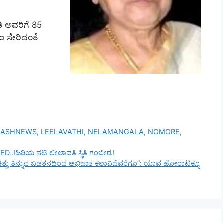
ವತಿ ಅವರಿಗೆ 85
ಂ ಸೇರಿದಂತೆ
LASHNEWS
,
LEELAVATHI
,
NELAMANGALA
,
NOMORE
,
ಹಿರಿಯ ನಟಿ ಲೀಲಾವತಿ ಸ್ಥಿತಿ ಗಂಭೀರ.!
ತು ತಿನ್ನುವ ಬಡತನದಿಂದ ಅಭಿಜಾತ ಕಲಾವಿದೆವರೆಗೂ”: ಯಾವ ಹೋರಾಟಕ್ಕೂ