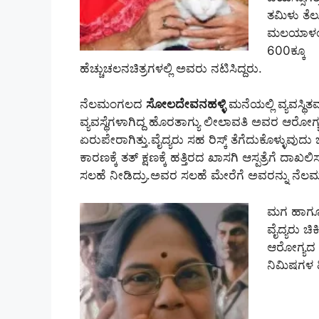
ತಮಿಳು ತೆಲ
ಮಲಯಾಳಂ 
600ಕ್ಕೂ
ಹೆಚ್ಚುಚಲನಚಿತ್ರಗಳಲ್ಲಿ ಅವರು ನಟಿಸಿದ್ದರು.
ನೆಲಮಂಗಲದ
ಸೋಲದೇವನಹಳ್ಳಿ
ಮನೆಯಲ್ಲಿ ವ್ಯವಸ್ಥಿತ
ವ್ಯವಸ್ಥೆಗಳಾಗಿದ್ದ ಹೊರತಾಗ್ಯು ಲೀಲಾವತಿ ಅವರ ಆರೋಗ್ಯದ
ಏರುಪೇರಾಗಿತ್ತು.ವೈದ್ಯರು ಸಹ ರಿಸ್ಕ್‌ ತೆಗೆದುಕೊಳ್ಳುವು
ಕಾರಣಕ್ಕೆ ತತ್‌ ಕ್ಷಣಕ್ಕೆ ಹತ್ತಿರದ ಖಾಸಗಿ ಆಸ್ಪತ್ರೆಗೆ ದಾಖಲ
ಸಲಹೆ ನೀಡಿದ್ರು.ಅವರ ಸಲಹೆ ಮೇರೆಗೆ ಅವರನ್ನು ನೆಲಮಂಗ
ಮಗ ಹಾಗೂ ನ
ವೈದ್ಯರು ಚಿಕ
ಆರೋಗ್ಯದ ಬಗ
ನಿಮಿಷಗಳ ಹಿ