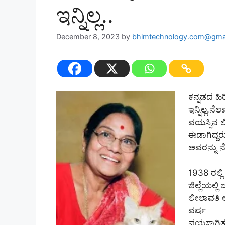
ಇನ್ನಿಲ್ಲ..
December 8, 2023
by
bhimtechnology.com@gma
ಕನ್ನಡದ ಹ
ಇನ್ನಿಲ್ಲ.
ವಯಸ್ಸಿನ ಲ
ಈಡಾಗಿದ್ದರ
ಅವರನ್ನು ನ
1938 ರಲ್ಲಿ
ಜಿಲ್ಲೆಯಲ್ಲಿ 
ಲೀಲಾವತಿ 
ವರ್ಷ
ವಯಸ್ಸಾಗಿತ್