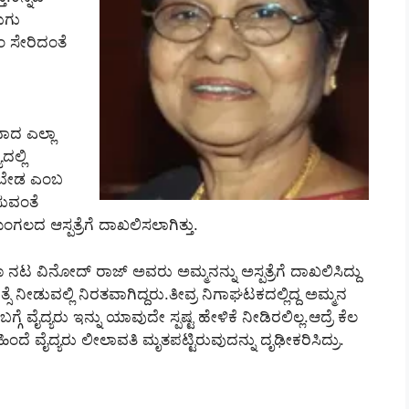
ುಗು
ಸೇರಿದಂತೆ
ವಾದ ಎಲ್ಲಾ
ಲ್ಲಿ
ದು ಬೇಡ ಎಂಬ
ಿಸುವಂತೆ
ಲದ ಆಸ್ಪತ್ರೆಗೆ ದಾಖಲಿಸಲಾಗಿತ್ತು.
ಟ ವಿನೋದ್‌ ರಾಜ್‌ ಅವರು ಅಮ್ಮನನ್ನು ಅಸ್ಪತ್ರೆಗೆ ದಾಖಲಿಸಿದ್ದು
ಿತ್ಸೆ ನೀಡುವಲ್ಲಿ ನಿರತವಾಗಿದ್ದರು.ತೀವ್ರ ನಿಗಾಘಟಕದಲ್ಲಿದ್ದ ಅಮ್ಮನ
್ಗೆ ವೈದ್ಯರು ಇನ್ನು ಯಾವುದೇ ಸ್ಪಷ್ಟ ಹೇಳಿಕೆ ನೀಡಿರಲಿಲ್ಲ.ಆದ್ರೆ ಕೆಲ
ಂದೆ ವೈದ್ಯರು ಲೀಲಾವತಿ ಮೃತಪಟ್ಟಿರುವುದನ್ನು ದೃಢೀಕರಿಸಿದ್ರು.