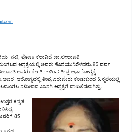
il.com
ಿರಿಯ ನಟಿ, ಪೊಷಕ ಕಲಾವಿದೆ ಡಾ.ಲೀಲಾವತಿ
ನೆಲಮಂಗಲದ ಆಸ್ಪತ್ರೆಯಲ್ಲಿ ಅವರು ಕೊನೆಯುಸಿರೆಳೆದರು.85 ವರ್ಷ
ೀಲಾವತಿ ಅವರು ಕೆಲ ತಿಂಗಳಿಂದ ತೀವ್ತ ಅನಾರೋಗ್ಯಕ್ಕೆ
ು.ಅವರ ಆರೋಗ್ಯದಲ್ಲಿ ತೀವ್ರ ಏರುಪೇರು ಕಂಡುಬಂದ ಹಿನ್ನಲೆಯಲ್ಲಿ
ೆಲಮಂಗಲ ಸಮೀಪದ ಖಾಸಗಿ ಆಸ್ಪತ್ರೆಗೆ ದಾಖಲಿಸಲಾಗಿತ್ತು.
 ಉತ್ತರ ಕನ್ನಡ
ಜನಿಸಿದ್ದ
ಅವರಿಗೆ 85
ತು.ಕನ್ನಡ